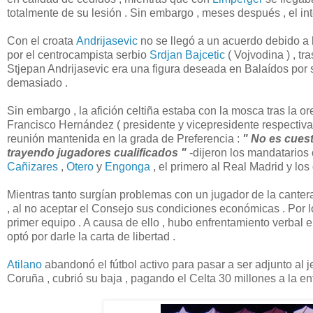
totalmente de su lesión . Sin embargo , meses después , el in
Con el croata
Andrijasevic
no se llegó a un acuerdo debido a 
por el centrocampista serbio
Srdjan Bajcetic
( Vojvodina ) , t
Stjepan Andrijasevic era una figura deseada en Balaídos por s
demasiado .
Sin embargo , la afición celtiña estaba con la mosca tras la o
Francisco Hernández ( presidente y vicepresidente respectivam
reunión mantenida en la grada de Preferencia :
" No es cuest
trayendo jugadores cualificados "
-dijeron los mandatarios c
Cañizares
,
Otero
y
Engonga
, el primero al Real Madrid y los
Mientras tanto surgían problemas con un jugador de la canter
, al no aceptar el Consejo sus condiciones económicas . Por lo
primer equipo . A causa de ello , hubo enfrentamiento verbal e
optó por darle la carta de libertad .
Atilano
abandonó el fútbol activo para pasar a ser adjunto al j
Coruña , cubrió su baja , pagando el Celta 30 millones a la en