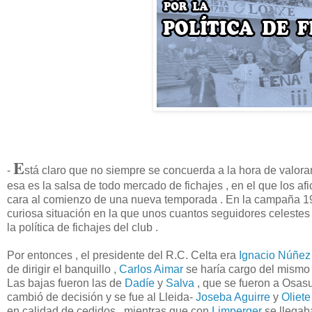
E
-
stá claro que no siempre se concuerda a la hora de valorar
esa es la salsa de todo mercado de fichajes , en el que los a
cara al comienzo de una nueva temporada . En la campaña 199
curiosa situación en la que unos cuantos seguidores celestes
la política de fichajes del club .
Por entonces , el presidente del R.C. Celta era
Ignacio Núñe
de dirigir el banquillo ,
Carlos Aimar
se haría cargo del mismo
Las bajas fueron las de
Dadíe
y
Salva
, que se fueron a Osas
cambió de decisión y se fue al Lleida-
Joseba Aguirre
y
Oliete
en calidad de cedidos , mientras que con
Limperger
se llegab