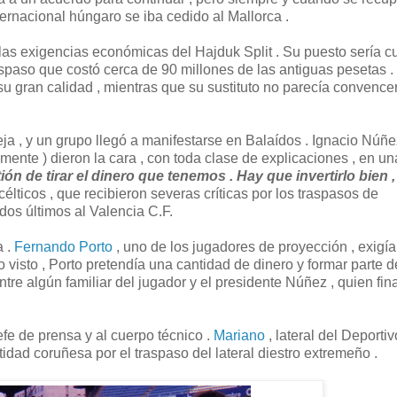
ternacional húngaro se iba cedido al Mallorca .
las exigencias económicas del Hajduk Split . Su puesto sería c
raspaso que costó cerca de 90 millones de las antiguas pesetas .
u gran calidad , mientras que su sustituto no parecía convence
reja , y un grupo llegó a manifestarse en Balaídos . Ignacio Núñe
ente ) dieron la cara , con toda clase de explicaciones , en un
ión de tirar el dinero que tenemos . Hay que invertirlo bien ,
élticos , que recibieron severas críticas por los traspasos de
 dos últimos al Valencia C.F.
a .
Fernando Porto
, uno de los jugadores de proyección , exigía
 visto , Porto pretendía una cantidad de dinero y formar parte d
ntre algún familiar del jugador y el presidente Núñez , quien fi
efe de prensa y al cuerpo técnico .
Mariano
, lateral del Deporti
tidad coruñesa por el traspaso del lateral diestro extremeño .