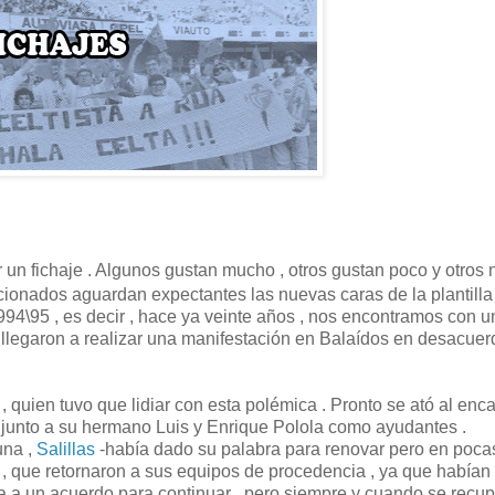
 un fichaje . Algunos gustan mucho , otros gustan poco y otros 
ficionados aguardan expectantes las nuevas caras de la plantilla
4\95 , es decir , hace ya veinte años , nos encontramos con u
 llegaron a realizar una manifestación en Balaídos en desacue
z
, quien tuvo que lidiar con esta polémica . Pronto se ató al en
 junto a su hermano Luis y Enrique Polola como ayudantes .
una ,
Salillas
-había dado su palabra para renovar pero en poca
, que retornaron a sus equipos de procedencia , ya que habían
a a un acuerdo para continuar , pero siempre y cuando se recu