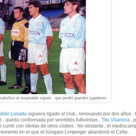
atisfizo al respetable vigués , que perdió grandes jugadores .
tián Losada
siguiera ligado al club , renovando por dos años .
95 , queda conformada por veintidós futbolistas .
Tito Vilanova
, 
no contó con ofertas de otros clubes . No obstante , el mediocam
 , momento en el que el húngaro Limperger abandonó el Celta .