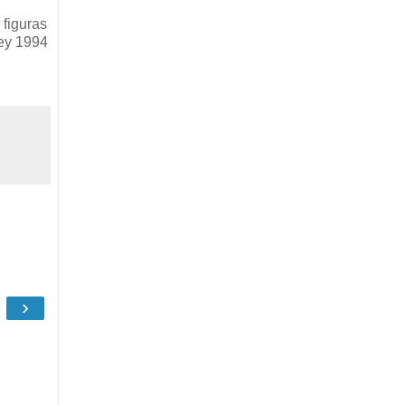
 figuras
Rey 1994
›