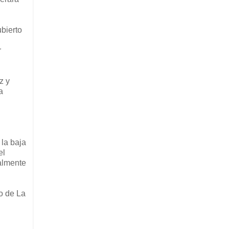
ubierto
r
z y
a
 la baja
el
nalmente
vo de La