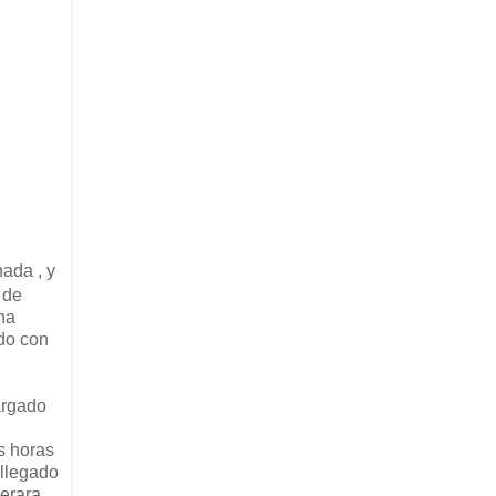
nada , y
 de
na
rdo con
cargado
s horas
 llegado
perara