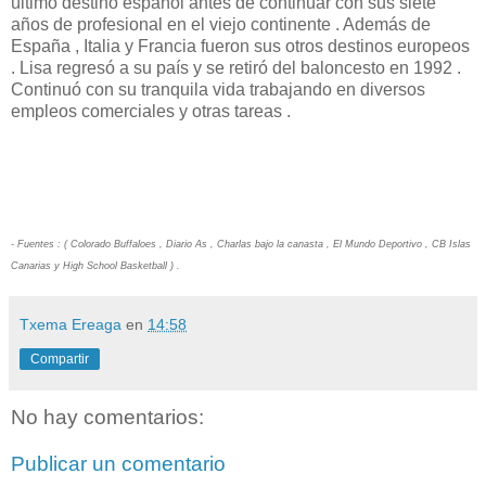
último destino español antes de continuar con sus siete
años de profesional en el viejo continente . Además de
España , Italia y Francia fueron sus otros destinos europeos
. Lisa regresó a su país y se retiró del baloncesto en 1992 .
Continuó con su tranquila vida trabajando en diversos
empleos comerciales y otras tareas .
- Fuentes : ( Colorado Buffaloes , Diario As , Charlas bajo la canasta , El Mundo Deportivo , CB Islas
Canarias y High School Basketball ) .
Txema Ereaga
en
14:58
Compartir
No hay comentarios:
Publicar un comentario