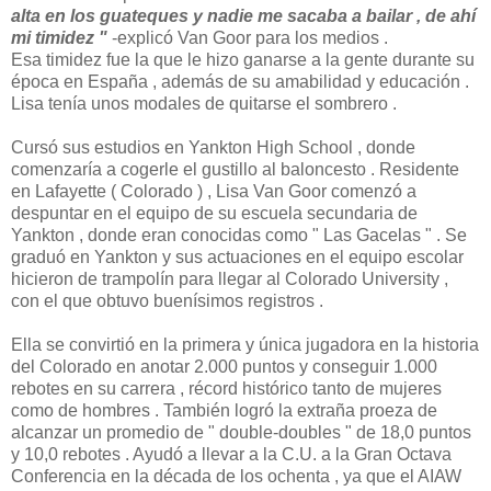
alta en los guateques y nadie me sacaba a bailar , de ahí
mi timidez "
-explicó Van Goor para los medios .
Esa timidez fue la que le hizo ganarse a la gente durante su
época en España , además de su amabilidad y educación .
Lisa tenía unos modales de quitarse el sombrero .
Cursó sus estudios en Yankton High School , donde
comenzaría a cogerle el gustillo al baloncesto . Residente
en Lafayette ( Colorado ) , Lisa Van Goor comenzó a
despuntar en el equipo de su escuela secundaria de
Yankton , donde eran conocidas como " Las Gacelas " . Se
graduó en Yankton y sus actuaciones en el equipo escolar
hicieron de trampolín para llegar al Colorado University ,
con el que obtuvo buenísimos registros .
Ella se convirtió en la primera y única jugadora en la historia
del Colorado en anotar 2.000 puntos y conseguir 1.000
rebotes en su carrera , récord histórico tanto de mujeres
como de hombres . También logró la extraña proeza de
alcanzar un promedio de " double-doubles " de 18,0 puntos
y 10,0 rebotes . Ayudó a llevar a la C.U. a la Gran Octava
Conferencia en la década de los ochenta , ya que el AIAW