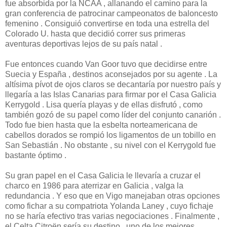
fue absorbida por la NCAA , allanando el camino para la
gran conferencia de patrocinar campeonatos de baloncesto
femenino . Consiguió convertirse en toda una estrella del
Colorado U. hasta que decidió correr sus primeras
aventuras deportivas lejos de su país natal .
Fue entonces cuando Van Goor tuvo que decidirse entre
Suecia y España , destinos aconsejados por su agente . La
altísima pívot de ojos claros se decantaría por nuestro país y
llegaría a las Islas Canarias para firmar por el Casa Galicia
Kerrygold . Lisa quería playas y de ellas disfrutó , como
también gozó de su papel como líder del conjunto canarión .
Todo fue bien hasta que la esbelta norteamericana de
cabellos dorados se rompió los ligamentos de un tobillo en
San Sebastián . No obstante , su nivel con el Kerrygold fue
bastante óptimo .
Su gran papel en el Casa Galicia le llevaría a cruzar el
charco en 1986 para aterrizar en Galicia , valga la
redundancia . Y eso que en Vigo manejaban otras opciones
como fichar a su compatriota Yolanda Laney , cuyo fichaje
no se haría efectivo tras varias negociaciones . Finalmente ,
el Celta Citroën sería su destino , uno de los mejores