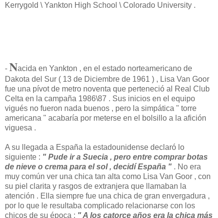
Kerrygold \ Yankton High School \ Colorado University .
N
-
acida en Yankton , en el estado norteamericano de
Dakota del Sur ( 13 de Diciembre de 1961 ) , Lisa Van Goor
fue una pívot de metro noventa que perteneció al Real Club
Celta en la campaña 1986\87 . Sus inicios en el equipo
vigués no fueron nada buenos , pero la simpática " torre
americana " acabaría por meterse en el bolsillo a la afición
viguesa .
A su llegada a España la estadounidense declaró lo
siguiente :
" Pude ir a Suecia , pero entre comprar botas
de nieve o crema para el sol , decidí España "
. No era
muy común ver una chica tan alta como Lisa Van Goor , con
su piel clarita y rasgos de extranjera que llamaban la
atención . Ella siempre fue una chica de gran envergadura ,
por lo que le resultaba complicado relacionarse con los
chicos de su época :
" A los catorce años era la chica más