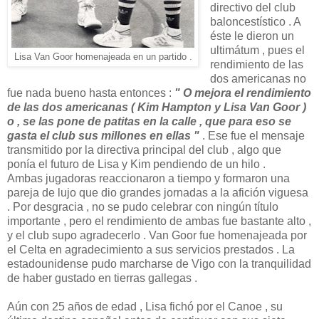
directivo del club
baloncestístico . A
éste le dieron un
ultimátum , pues el
Lisa Van Goor homenajeada en un partido .
rendimiento de las
dos americanas no
fue nada bueno hasta entonces :
" O mejora eI rendimiento
de las dos americanas ( Kim Hampton y Lisa Van Goor )
o , se las pone de patitas en la calle , que para eso se
gasta el club sus millones en ellas "
. Ese fue el mensaje
transmitido por la directiva principal del club , algo que
ponía el futuro de Lisa y Kim pendiendo de un hilo .
Ambas jugadoras reaccionaron a tiempo y formaron una
pareja de lujo que dio grandes jornadas a la afición viguesa
. Por desgracia , no se pudo celebrar con ningún título
importante , pero el rendimiento de ambas fue bastante alto ,
y el club supo agradecerlo . Van Goor fue homenajeada por
el Celta en agradecimiento a sus servicios prestados . La
estadounidense pudo marcharse de Vigo con la tranquilidad
de haber gustado en tierras gallegas .
Aún con 25 años de edad , Lisa fichó por el Canoe , su