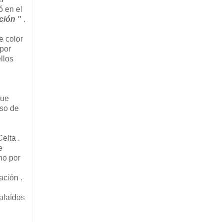
ó en el
ción "
.
e color
 por
llos
que
oso de
elta .
e
cho por
ación .
Balaídos