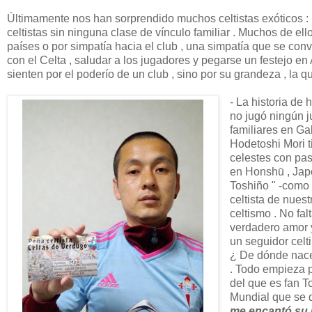
Últimamente nos han sorprendido muchos celtistas exóticos : un 
celtistas sin ninguna clase de vínculo familiar . Muchos de ell
países o por simpatía hacia el club , una simpatía que se convi
con el Celta , saludar a los jugadores y pegarse un festejo en
sienten por el poderío de un club , sino por su grandeza , la q
- La historia de
no jugó ningún 
familiares en Gal
Hodetoshi Mori ti
celestes con pas
en Honshū , Japó
Toshiño " -como 
celtista de nues
celtismo . No fal
verdadero amor y
un seguidor celti
¿ De dónde nace 
. Todo empieza p
del que es fan To
Mundial que se 
me encantó su j