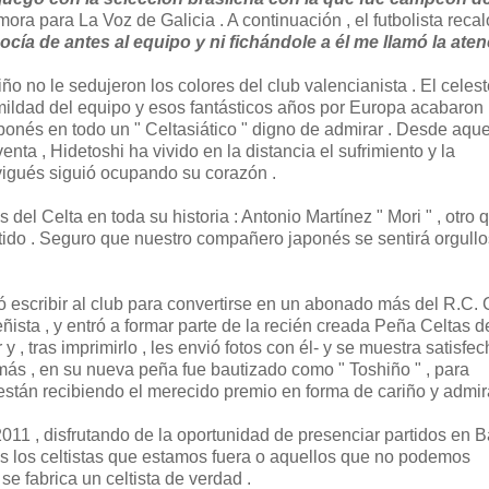
ora para La Voz de Galicia . A continuación , el futbolista recal
ocía de antes al equipo y ni fichándole a él me llamó la aten
iño no le sedujeron los colores del club valencianista . El celest
umildad del equipo y esos fantásticos años por Europa acabaron
aponés en todo un " Celtasiático " digno de admirar . Desde aque
nta , Hidetoshi ha vivido en la distancia el sufrimiento y la
b vigués siguió ocupando su corazón .
el Celta en toda su historia : Antonio Martínez " Mori " , otro 
tido . Seguro que nuestro compañero japonés se sentirá orgull
ió escribir al club para convertirse en un abonado más del R.C. C
ñista , y entró a formar parte de la recién creada Peña Celtas d
 y , tras imprimirlo , les envió fotos con él- y se muestra satisfe
 más , en su nueva peña fue bautizado como " Toshiño " , para
stán recibiendo el merecido premio en forma de cariño y admir
2011 , disfrutando de la oportunidad de presenciar partidos en 
odos los celtistas que estamos fuera o aquellos que no podemos
e fabrica un celtista de verdad .