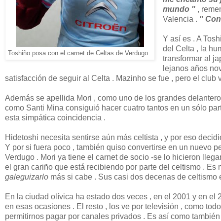
mundo "
, remem
Valencia .
" Con
Y así es . A Tosh
del Celta , la h
Toshiño posa con el carnet de Celtas de Verdugo .
transformar al j
lejanos años nove
satisfacción de seguir al Celta . Mazinho se fue , pero el clu
Además se apellida Mori , como uno de los grandes delanteros d
como Santi Mina consiguió hacer cuatro tantos en un sólo par
esta simpática coincidencia .
Hidetoshi necesita sentirse aún más celtista , y por eso decid
Y por si fuera poco , también quiso convertirse en un nuevo pe
Verdugo . Mori ya tiene el carnet de socio -se lo hicieron llegar
el gran cariño que está recibiendo por parte del celtismo . Es
galeguizarlo
más si cabe . Sus casi dos decenas de celtismo e
En la ciudad olívica ha estado dos veces , en el 2001 y en el 
en esas ocasiones . El resto , los ve por televisión , como t
permitirnos pagar por canales privados . Es así como también s