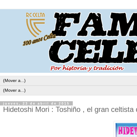
jueves, 23 de abril de 2015
Hidetoshi Mori : Toshiño , el gran celtista 