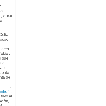
r
os
, vibrar
se
Celta
posee
olores
okio ,
s que "
s o
ar su
siente
nta de
celtista
inho "
,
 tuvo el
zinho,
l