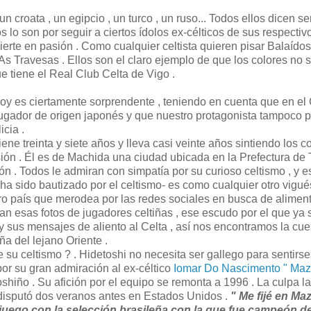
croata , un egipcio , un turco , un ruso... Todos ellos dicen se
os lo son por seguir a ciertos ídolos ex-célticos de sus respectiv
erte en pasión . Como cualquier celtista quieren pisar Balaídos 
 As Travesas . Ellos son el claro ejemplo de que los colores no 
ue tiene el Real Club Celta de Vigo .
 hoy es ciertamente sorprendente , teniendo en cuenta que en el 
jugador de origen japonés y que nuestro protagonista tampoco 
icia .
ene treinta y siete años y lleva casi veinte años sintiendo los c
ión . Él es de Machida una ciudad ubicada en la Prefectura de T
n . Todos le admiran con simpatía por su curioso celtismo , y e
ha sido bautizado por el celtismo- es como cualquier otro vigué
tro país que merodea por las redes sociales en busca de aliment
tan esas fotos de jugadores celtiñas , ese escudo por el que ya 
 sus mensajes de aliento al Celta , así nos encontramos la cue
ña del lejano Oriente .
su celtismo ? . Hidetoshi no necesita ser gallego para sentirse 
or su gran admiración al ex-céltico
Iomar Do Nascimento " Maz
shiño . Su afición por el equipo se remonta a 1996 . La culpa la
disputó dos veranos antes en Estados Unidos .
" Me fijé en Ma
uego con la selección brasileña con la que fue campeón de