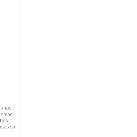
arias ,
 hemos
chos
íses sin