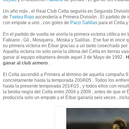
Un año más , el Real Club Celta seguiría en Segunda Divisió
de
Txetxu Rojo
ascendería a Primera División . El partido de 
con empate a uno , con goles de
Paco Salillas
para el Celta y
En el partido de vuelta se viviría la primera victoria céltica en 
Fabiano , Gil , Mosquera , Moska y Salillas . Ese fue el once
su primera victoria en Éibar gracias a un tanto cosechado por
Aquella victoria no solo sería la última del Celta en tierras va
ganar al equipo eibartarra desde aquel 3 de Mayo de 1992 .
H
ganar al club armero
.
El Celta ascendió a Primera al término de aquella campaña 9
concretamente hasta la temporada 2004\05 . Todos los enfrent
hasta la presente temporada 2014\15 , y todos ellos con resulta
la bestia negra del Celta entre 2004 y 2009 , antes de que el 
produciría solo un empate y el Éibar ganaría seis veces , inclu