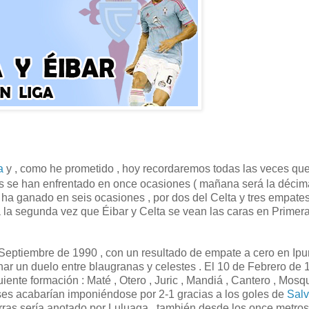
a
y , como he prometido , hoy recordaremos todas las veces que
cos se han enfrentado en once ocasiones ( mañana será la décima
ha ganado en seis ocasiones , por dos del Celta y tres empates
la segunda vez que Éibar y Celta se vean las caras en Primer
Septiembre de 1990 , con un resultado de empate a cero en Ipu
r un duelo entre blaugranas y celestes . El 10 de Febrero de 1
iente formación : Maté , Otero , Juric , Mandiá , Cantero , Mosq
ses acabarían imponiéndose por 2-1 gracias a los goles de
Salv
tarras sería anotado por Luluaga , también desde los once metros