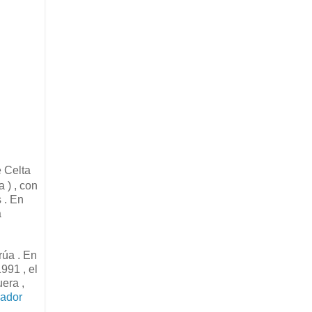
 Celta
 ) , con
 . En
a
rúa . En
991 , el
uera ,
ador
 .