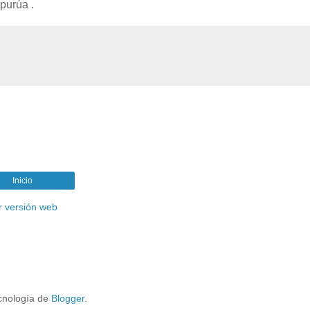
purúa .
Inicio
r versión web
cnología de
Blogger
.