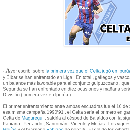
A
-
yer escribí sobre
la primera vez que el Celta jugó en Ipurú
y Éibar se han enfrentado en Liga . En total , gallegos y vas
un balance más favorable para el conjunto guipuzcoano , que 
Segunda se han enfrentado en diez ocasiones y mañana será 
División ( primera vez en Ipurúa ) .
El primer enfrentamiento entre ambas escuadras fue el 16 de 
esa misma campaña 1990\91 , el Celta sería el primero en gana
Celta de
Maguregui
, saldría al césped de Balaídos con la sigu
Fabiano , Ferrando , Sanromán , Vicente y Mejías . Los vigue
Mejías
y el brasileño
Fabiano
de penalti . El gol de los eibar