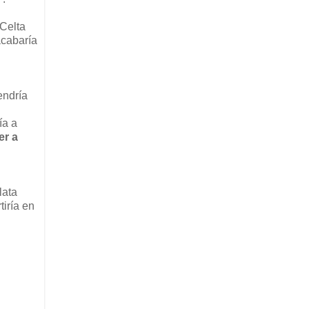
 Celta
acabaría
endría
ía a
er a
lata
tiría en