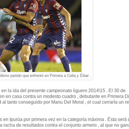
 último partido que enfrentó en Primera a Celta y Éibar .
o en la ida del presente campeonato liguero 2014\15 . El 30 de
en en casa contra un modesto cuadro , debutante en Primera Div
al tanto conseguido por Manu Del Moral , el cual cerraría un r
as en Ipurúa por primera vez en la categoría máxima . Ésta será
 racha de resultados contra el conjunto armero , al que no ga