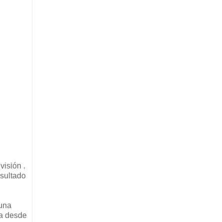
isión .
esultado
 una
na desde