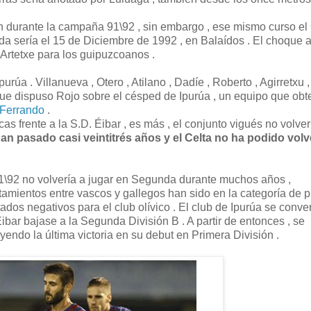
n durante la campaña 91\92 , sin embargo , ese mismo curso el
ida sería el 15 de Diciembre de 1992 , en Balaídos . El choque 
 Artetxe para los guipuzcoanos .
Ipurúa . Villanueva , Otero , Atilano , Dadíe , Roberto , Agirretxu ,
 que dispuso Rojo sobre el césped de Ipurúa , un equipo que obt
Ferrando
.
scas frente a la S.D. Éibar , es más , el conjunto vigués no volver
an pasado casi veintitrés años y el Celta no ha podido volv
1\92 no volvería a jugar en Segunda durante muchos años ,
amientos entre vascos y gallegos han sido en la categoría de p
dos negativos para el club olívico . El club de Ipurúa se conver
Éibar bajase a la Segunda División B . A partir de entonces , se
yendo la última victoria en su debut en Primera División .