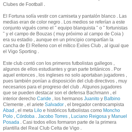
Clubes de Football .
El Fortuna solía vestir con camiseta y pantalón blanco . Las
medias eran de color negro . Los medios se referían a este
conjunto vigués como el " equipo blanquista " o " fortunistas
" y el campo de Bouzas ( muy próximo al campo de Coia )
era su estadio , aunque en un principio compartían la
cancha de El Relleno con el mítico Exiles Club , al igual que
el Vigo Sporting .
Este club contó con los primeros futbolistas gallegos ,
algunos de ellos estudiantes y gran parte británicos . Por
aquel entonces , los ingleses no solo aportaban jugadores ,
pues también ponían a disposición del club directivos , muy
necesarios para el progreso del club . Algunos jugadores
que se pueden destacar son el defensa Bachmann , el
interior derecho
Caride
, los hermanos
Juanito
y
Balbino
Clemente , el ariete
Salvador
, el bregador centrocampista
Abad
, el meta
Lilo
e históricos futbolistas como
Moncho
Polo
,
Córdoba
.
Jacobo Torres
,
Luciano Reigosa
y
Manuel
Posada
. Casi todos ellos formaron parte de la primera
plantilla del Real Club Celta de Vigo .