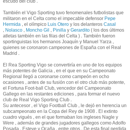
escudo del club .
También el Vigo Sporting tuvo fenomenales futbolistas que
militaron en el Celta como el impecable defensor
Pepe
Hermida
, el olímpico
Luis Otero
y los delanteros
Casal
,
Nolasco
,
Moncho Gil
,
Pinilla
y
Gerardito
( los dos últimos
atletas también en las filas del Celta ) . También fueron
sportinguistas los hermanos Joaquín y Manuel Yarza ,
quienes se coronaron campeones de España con el Real
Madrid .
El Rea Sporting Vigo se convertiría en uno de los equipos
más potentes de Galicia , en el que en su Campeonato
Regional llegó a coronarse como campeón en ocho
ocasiones , antes de su fusión con el otro club más potente,
el Fortuna Foot-ball Club, vencedor del Campeonato
Gallego en las restantes ediciones , para formar el nuevo
club de Real Vigo Sporting Club .
Su antecesor , el Vigo Football Club , le dejó en herencia un
subcampeonato en la Copa del Rey de 1908 . El extinto
cuadro vigués , en el que formaban los ingleses Nagle y
Were , además de grandes jugadores gallegos como Adolfo
Posada , Esteve y Ocaña , entre otros . De esta final perdida