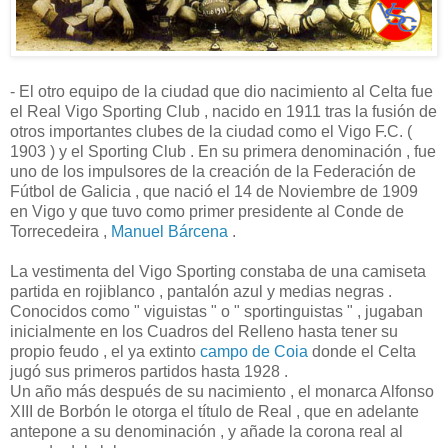
- El otro equipo de la ciudad que dio nacimiento al Celta fue
el Real Vigo Sporting Club , nacido en 1911 tras la fusión de
otros importantes clubes de la ciudad como el Vigo F.C. (
1903 ) y el Sporting Club . En su primera denominación , fue
uno de los impulsores de la creación de la Federación de
Fútbol de Galicia , que nació el 14 de Noviembre de 1909
en Vigo y que tuvo como primer presidente al Conde de
Torrecedeira ,
Manuel Bárcena
.
La vestimenta del Vigo Sporting constaba de una camiseta
partida en rojiblanco , pantalón azul y medias negras .
Conocidos como " viguistas " o " sportinguistas " , jugaban
inicialmente en los Cuadros del Relleno hasta tener su
propio feudo , el ya extinto
campo de Coia
donde el Celta
jugó sus primeros partidos hasta 1928 .
Un año más después de su nacimiento , el monarca Alfonso
XIII de Borbón le otorga el título de Real , que en adelante
antepone a su denominación , y añade la corona real al