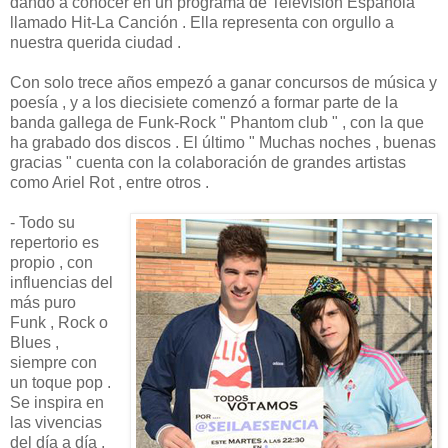
dando a conocer en un programa de Televisión Española
llamado Hit-La Canción . Ella representa con orgullo a
nuestra querida ciudad .
Con solo trece años empezó a ganar concursos de música y
poesía , y a los diecisiete comenzó a formar parte de la
banda gallega de Funk-Rock " Phantom club " , con la que
ha grabado dos discos . El último " Muchas noches , buenas
gracias " cuenta con la colaboración de grandes artistas
como Ariel Rot , entre otros .
- Todo su
repertorio es
propio , con
influencias del
más puro
Funk , Rock o
Blues ,
siempre con
un toque pop .
Se inspira en
las vivencias
del día a día ,