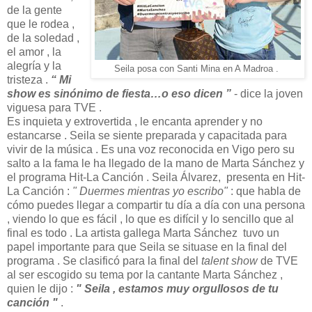
de la gente
que le rodea ,
de la soledad ,
el amor , la
alegría y la
Seila posa con Santi Mina en A Madroa .
tristeza .
“ Mi
show es sinónimo de fiesta…o eso dicen ”
- dice la joven
viguesa para TVE .
Es inquieta y extrovertida , le encanta aprender y no
estancarse . Seila se siente preparada y capacitada para
vivir de la música . Es una voz reconocida en Vigo pero su
salto a la fama le ha llegado de la mano de Marta Sánchez y
el programa Hit-La Canción . Seila Álvarez, presenta en Hit-
La Canción :
" Duermes mientras yo escribo"
: que habla de
cómo puedes llegar a compartir tu día a día con una persona
, viendo lo que es fácil , lo que es difícil y lo sencillo que al
final es todo . La artista gallega Marta Sánchez tuvo un
papel importante para que Seila se situase en la final del
programa . Se clasificó para la final del
talent show
de TVE
al ser escogido su tema por la cantante Marta Sánchez ,
quien le dijo :
" Seila , estamos muy orgullosos de tu
canción "
.