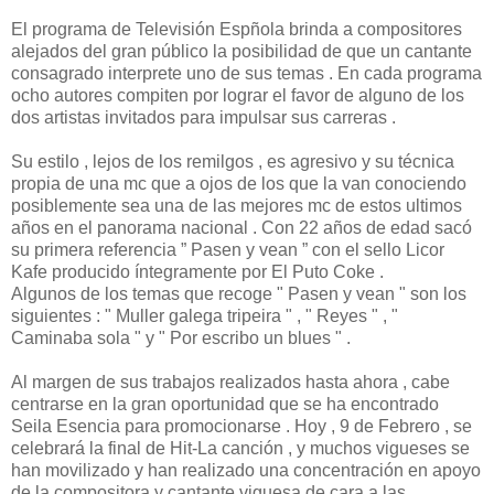
El programa de Televisión Espñola brinda a compositores
alejados del gran público la posibilidad de que un cantante
consagrado interprete uno de sus temas . En cada programa
ocho autores compiten por lograr el favor de alguno de los
dos artistas invitados para impulsar sus carreras .
Su estilo , lejos de los remilgos , es agresivo y su técnica
propia de una mc que a ojos de los que la van conociendo
posiblemente sea una de las mejores mc de estos ultimos
años en el panorama nacional . Con 22 años de edad sacó
su primera referencia ” Pasen y vean ” con el sello Licor
Kafe producido íntegramente por El Puto Coke .
Algunos de los temas que recoge " Pasen y vean " son los
siguientes : " Muller galega tripeira " , " Reyes " , "
Caminaba sola " y " Por escribo un blues " .
Al margen de sus trabajos realizados hasta ahora , cabe
centrarse en la gran oportunidad que se ha encontrado
Seila Esencia para promocionarse . Hoy , 9 de Febrero , se
celebrará la final de Hit-La canción , y muchos vigueses se
han movilizado y han realizado una concentración en apoyo
de la compositora y cantante viguesa de cara a las