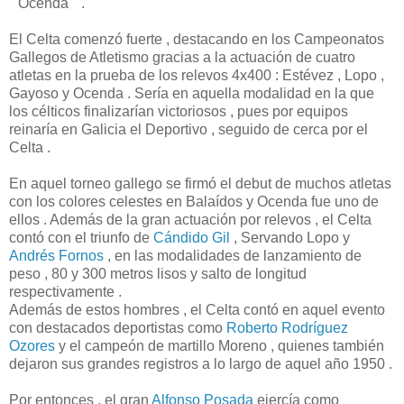
" Ocenda " .
El Celta comenzó fuerte , destacando en los Campeonatos
Gallegos de Atletismo gracias a la actuación de cuatro
atletas en la prueba de los relevos 4x400 : Estévez , Lopo ,
Gayoso y Ocenda . Sería en aquella modalidad en la que
los célticos finalizarían victoriosos , pues por equipos
reinaría en Galicia el Deportivo , seguido de cerca por el
Celta .
En aquel torneo gallego se firmó el debut de muchos atletas
con los colores celestes en Balaídos y Ocenda fue uno de
ellos . Además de la gran actuación por relevos , el Celta
contó con el triunfo de
Cándido Gil
, Servando Lopo y
Andrés Fornos
, en las modalidades de lanzamiento de
peso , 80 y 300 metros lisos y salto de longitud
respectivamente .
Además de estos hombres , el Celta contó en aquel evento
con destacados deportistas como
Roberto Rodríguez
Ozores
y el campeón de martillo Moreno , quienes también
dejaron sus grandes registros a lo largo de aquel año 1950 .
Por entonces , el gran
Alfonso Posada
ejercía como