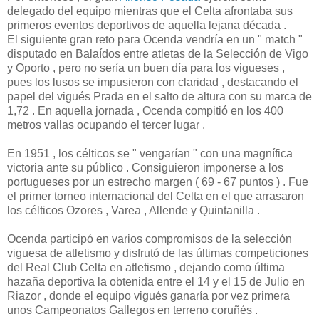
delegado del equipo mientras que el Celta afrontaba sus
primeros eventos deportivos de aquella lejana década .
El siguiente gran reto para Ocenda vendría en un " match "
disputado en Balaídos entre atletas de la Selección de Vigo
y Oporto , pero no sería un buen día para los vigueses ,
pues los lusos se impusieron con claridad , destacando el
papel del vigués Prada en el salto de altura con su marca de
1,72 . En aquella jornada , Ocenda compitió en los 400
metros vallas ocupando el tercer lugar .
En 1951 , los célticos se " vengarían " con una magnífica
victoria ante su público . Consiguieron imponerse a los
portugueses por un estrecho margen ( 69 - 67 puntos ) . Fue
el primer torneo internacional del Celta en el que arrasaron
los célticos Ozores , Varea , Allende y Quintanilla .
Ocenda participó en varios compromisos de la selección
viguesa de atletismo y disfrutó de las últimas competiciones
del Real Club Celta en atletismo , dejando como última
hazaña deportiva la obtenida entre el 14 y el 15 de Julio en
Riazor , donde el equipo vigués ganaría por vez primera
unos Campeonatos Gallegos en terreno coruñés .