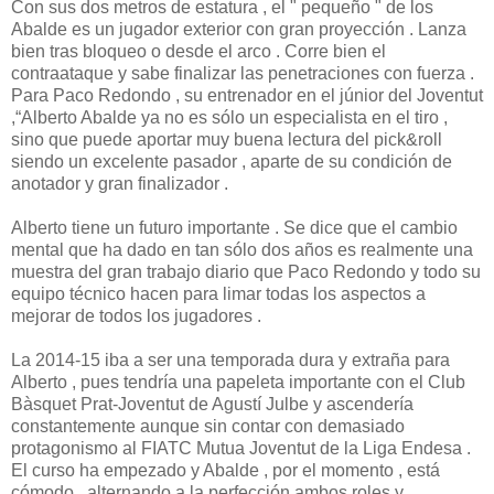
Con sus dos metros de estatura , el " pequeño " de los
Abalde es un jugador exterior con gran proyección . Lanza
bien tras bloqueo o desde el arco . Corre bien el
contraataque y sabe finalizar las penetraciones con fuerza .
Para Paco Redondo , su entrenador en el júnior del Joventut
,“Alberto Abalde ya no es sólo un especialista en el tiro ,
sino que puede aportar muy buena lectura del pick&roll
siendo un excelente pasador , aparte de su condición de
anotador y gran finalizador .
Alberto tiene un futuro importante . Se dice que el cambio
mental que ha dado en tan sólo dos años es realmente una
muestra del gran trabajo diario que Paco Redondo y todo su
equipo técnico hacen para limar todas los aspectos a
mejorar de todos los jugadores .
La 2014-15 iba a ser una temporada dura y extraña para
Alberto , pues tendría una papeleta importante con el Club
Bàsquet Prat-Joventut de Agustí Julbe y ascendería
constantemente aunque sin contar con demasiado
protagonismo al FIATC Mutua Joventut de la Liga Endesa .
El curso ha empezado y Abalde , por el momento , está
cómodo , alternando a la perfección ambos roles y