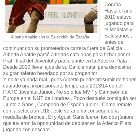
Coruña .
Hasta el año
2010 estuvo
jugando para
el Maristas y
Salesianos ,
Alberto Abalde con la Selección de España .
antes de
continuar con su prometedora carrera fuera de Galicia .
Alberto Abalde partió a tierras catalanas para fichar por el
Prat , filial del Joventut y participante en la Adecco Plata .
Desde 2010 lleva lejos de su Galicia natal para demostrar
su gran talento heredado por su progenitor .
Y no le va nada mal , pues Alberto puede presumir de haber
cuajado una impresionante temporada 2013\14 con el
FIATC Joventut Júnior . No solo fue MVP y Campeón de
Europa en el NIJT de Londres . Poco después consiguió ser
, junto a Sans , Campeón de España junior . Como remate ,
con la selección U18 , este verano ha conseguido la
medalla de bronce . Él y Agustí Sans fueron los dos júniors
que tuvieron la oportunidad de debutar en la Adecco Plata
jugando con descaro .