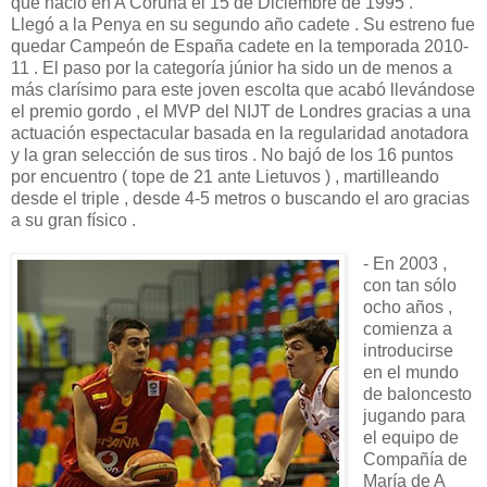
que nació en A Coruña el 15 de Diciembre de 1995 .
Llegó a la Penya en su segundo año cadete . Su estreno fue
quedar Campeón de España cadete en la temporada 2010-
11 . El paso por la categoría júnior ha sido un de menos a
más clarísimo para este joven escolta que acabó llevándose
el premio gordo , el MVP del NIJT de Londres gracias a una
actuación espectacular basada en la regularidad anotadora
y la gran selección de sus tiros . No bajó de los 16 puntos
por encuentro ( tope de 21 ante Lietuvos ) , martilleando
desde el triple , desde 4-5 metros o buscando el aro gracias
a su gran físico .
- En 2003 ,
con tan sólo
ocho años ,
comienza a
introducirse
en el mundo
de baloncesto
jugando para
el equipo de
Compañía de
María de A