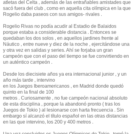
atletas del Celta , además de las entrañables amistades que
sacó fuera del club , como en aquella cita olímpica en la que
Rogelio daba paseos con sus amigos- rivales .
Rogelio Rivas no podía acudir al Estadio de Balaidos
porque estaba a considerable distancia . Entonces se
quedaban los dos solos , en aquellos jardines frente al
Náutico , entre nueve y diez de la noche , ejercitándose una
y otra vez en salidas y series. Ahí se forjaba un gran
campeón que con el paso del tiempo se fue convirtiendo en
un auténtico campeón .
Desde los diecisiete años ya era internacional junior , y un
año más tarde , intervino
en los Juegos Iberoamericanos , en Madrid donde quedó
quinto en la final de 100
metros . Curiosamente , no fue campeón nacional absoluto
de esta disciplina , porque la abandonó pronto ( tras los
Juegos de Tokio ) al lesionarse con harta frecuencia . Sin
embargo sí alcanzó el título español en las otras distancias
en las que intervino, los 200 y 400 metros .
Una vez concluidos os Juegos Olímpicos de Tokio , tomó la