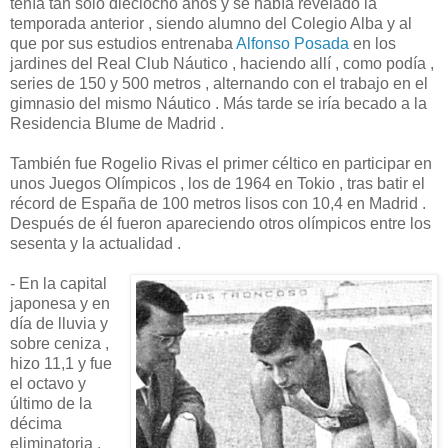
tenía tan sólo dieciocho años y se había revelado la
temporada anterior , siendo alumno del Colegio Alba y al
que por sus estudios entrenaba
Alfonso Posada
en los
jardines del Real Club Náutico , haciendo allí , como podía ,
series de 150 y 500 metros , alternando con el trabajo en el
gimnasio del mismo Náutico . Más tarde se iría becado a la
Residencia Blume de Madrid .
También fue Rogelio Rivas el primer céltico en participar en
unos Juegos Olímpicos , los de 1964 en Tokio , tras batir el
récord de España de 100 metros lisos con 10,4 en Madrid .
Después de él fueron apareciendo otros olímpicos entre los
sesenta y la actualidad .
- En la capital
japonesa y en
día de lluvia y
sobre ceniza ,
hizo 11,1 y fue
el octavo y
último de la
décima
eliminatoria .