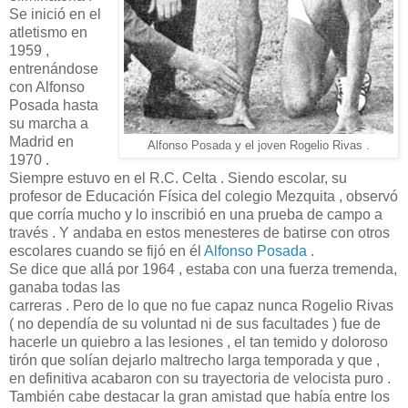
Se inició en el
atletismo en
1959 ,
entrenándose
con Alfonso
Posada hasta
su marcha a
Madrid en
Alfonso Posada y el joven Rogelio Rivas .
1970 .
Siempre estuvo en el R.C. Celta . Siendo escolar, su
profesor de Educación Física del colegio Mezquita , observó
que corría mucho y lo inscribió en una prueba de campo a
través . Y andaba en estos menesteres de batirse con otros
escolares cuando se fijó en él
Alfonso Posada
.
Se dice que allá por 1964 , estaba con una fuerza tremenda,
ganaba todas las
carreras . Pero de lo que no fue capaz nunca Rogelio Rivas
( no dependía de su voluntad ni de sus facultades ) fue de
hacerle un quiebro a las lesiones , el tan temido y doloroso
tirón que solían dejarlo maltrecho larga temporada y que ,
en definitiva acabaron con su trayectoria de velocista puro .
También cabe destacar la gran amistad que había entre los