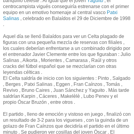
banquillo celeste . Al igual que el joven
Yaguito
, el
centrocampista vigués conseguiría estrenarse con el primer
equipo en un emotivo homenaje al central vasco
Patxi
Salinas
, celebrado en Balaídos el 29 de Diciembre de 1998
.
Aquel día se llenó Balaídos para ver un Celta plagado de
figuras con una pequeña mezcla de reservas con filiales ,
los cuales deberían enfrentarse a un combinado dirigido por
el entrenador Javier Clemente entre los que figuraban : Julio
Salinas , Alkorta , Morientes , Camarasa , Raúl y otros
cracks del fútbol español que se mezclarían con otras
leyendas célticas .
El Celta saldría de inicio con los siguientes : Pinto , Salgado
, Berges , Patxi Salinas , Eggen , Fran Caínzos , Tomás ,
Revivo , Bruno Caires , Juan Sánchez y Yaguito . Más tarde
saldrían Karpin , Cáceres , Makelèlè , Lubo Penev y el
propio Óscar Bruzón , entre otros .
El partido , lleno de emoción y vistoso en juego , finalizó con
un resultado de 3-2 para los vigueses , con la guinda de un
golazo de Fran Caínzos que decidiría el partido en el último
minuto . Se pudieron ver cosillas del joven Óscar . El