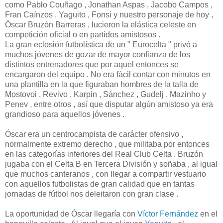
como Pablo Couñago , Jonathan Aspas , Jacobo Campos ,
Fran Caínzos , Yaguito , Fonsi y nuestro personaje de hoy ,
Óscar Bruzón Barreras , lucieron la elástica celeste en
competición oficial o en partidos amistosos .
La gran eclosión futbolística de un " Eurocelta " privó a
muchos jóvenes de gozar de mayor confianza de los
distintos entrenadores que por aquel entonces se
encargaron del equipo . No era fácil contar con minutos en
una plantilla en la que figuraban hombres de la talla de
Mostovoi , Revivo , Karpin , Sánchez , Gudelj , Mazinho y
Penev , entre otros , así que disputar algún amistoso ya era
grandioso para aquellos jóvenes .
Óscar era un centrocampista de carácter ofensivo ,
normalmente extremo derecho , que militaba por entonces
en las categorías inferiores del Real Club Celta . Bruzón
jugaba con el Celta B en Tercera División y soñaba , al igual
que muchos canteranos , con llegar a compartir vestuario
con aquellos futbolistas de gran calidad que en tantas
jornadas de fútbol nos deleitaron con gran clase .
La oportunidad de Óscar llegaría con
Víctor Fernández
en el