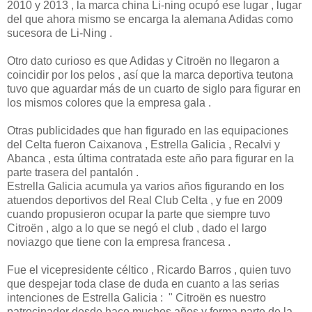
2010 y 2013 , la marca china Li-ning ocupó ese lugar , lugar
del que ahora mismo se encarga la alemana Adidas como
sucesora de Li-Ning .
Otro dato curioso es que Adidas y Citroën no llegaron a
coincidir por los pelos , así que la marca deportiva teutona
tuvo que aguardar más de un cuarto de siglo para figurar en
los mismos colores que la empresa gala .
Otras publicidades que han figurado en las equipaciones
del Celta fueron Caixanova , Estrella Galicia , Recalvi y
Abanca , esta última contratada este año para figurar en la
parte trasera del pantalón .
Estrella Galicia acumula ya varios años figurando en los
atuendos deportivos del Real Club Celta , y fue en 2009
cuando propusieron ocupar la parte que siempre tuvo
Citroën , algo a lo que se negó el club , dado el largo
noviazgo que tiene con la empresa francesa .
Fue el vicepresidente céltico , Ricardo Barros , quien tuvo
que despejar toda clase de duda en cuanto a las serias
intenciones de Estrella Galicia : " Citroën es nuestro
patrocinador desde hace muchos años y forma parte de la