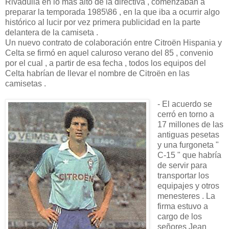
Rivadulla en lo más alto de la directiva , comenzaban a
preparar la temporada 1985\86 , en la que iba a ocurrir algo
histórico al lucir por vez primera publicidad en la parte
delantera de la camiseta .
Un nuevo contrato de colaboración entre Citroën Hispania y
Celta se firmó en aquel caluroso verano del 85 , convenio
por el cual , a partir de esa fecha , todos los equipos del
Celta habrían de llevar el nombre de Citroën en las
camisetas .
- El acuerdo se
cerró en torno a
17 millones de las
antiguas pesetas
y una furgoneta "
C-15 " que habría
de servir para
transportar los
equipajes y otros
menesteres . La
firma estuvo a
cargo de los
señores Jean