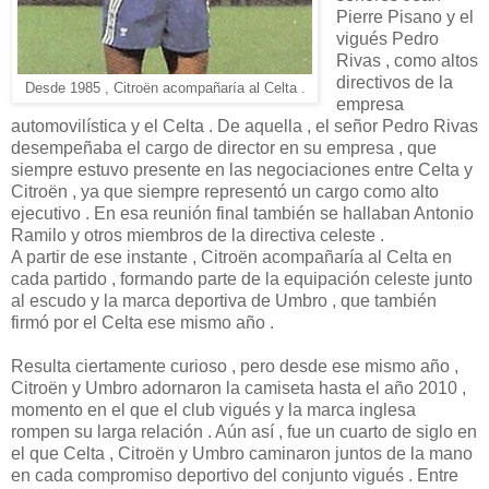
Pierre Pisano y el
vigués Pedro
Rivas , como altos
directivos de la
Desde 1985 , Citroën acompañaría al Celta .
empresa
automovilística y el Celta . De aquella , el señor Pedro Rivas
desempeñaba el cargo de director en su empresa , que
siempre estuvo presente en las negociaciones entre Celta y
Citroën , ya que siempre representó un cargo como alto
ejecutivo . En esa reunión final también se hallaban Antonio
Ramilo y otros miembros de la directiva celeste .
A partir de ese instante , Citroën acompañaría al Celta en
cada partido , formando parte de la equipación celeste junto
al escudo y la marca deportiva de Umbro , que también
firmó por el Celta ese mismo año .
Resulta ciertamente curioso , pero desde ese mismo año ,
Citroën y Umbro adornaron la camiseta hasta el año 2010 ,
momento en el que el club vigués y la marca inglesa
rompen su larga relación . Aún así , fue un cuarto de siglo en
el que Celta , Citroën y Umbro caminaron juntos de la mano
en cada compromiso deportivo del conjunto vigués . Entre