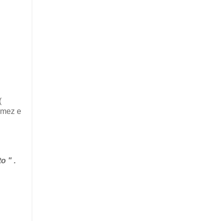
(
Gómez e
o " .