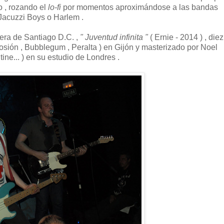
o , rozando el
lo-fi
por momentos aproximándose a las bandas
Jacuzzi Boys o Harlem .
vera de Santiago D.C. ,
" Juventud infinita "
( Ernie - 2014 ) , diez
sión , Bubblegum , Peralta ) en Gijón y masterizado por Noel
ine... ) en su estudio de Londres .