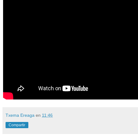
Txema Ereaga
en
11:46
Compartir