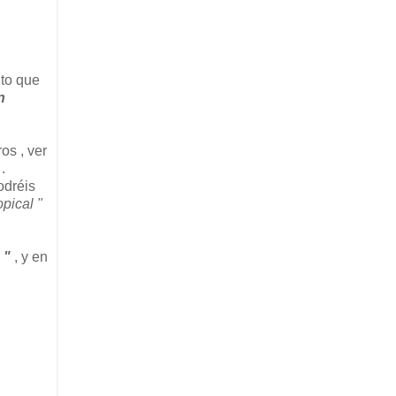
nto que
n
os , ver
.
odréis
opical "
 "
, y en