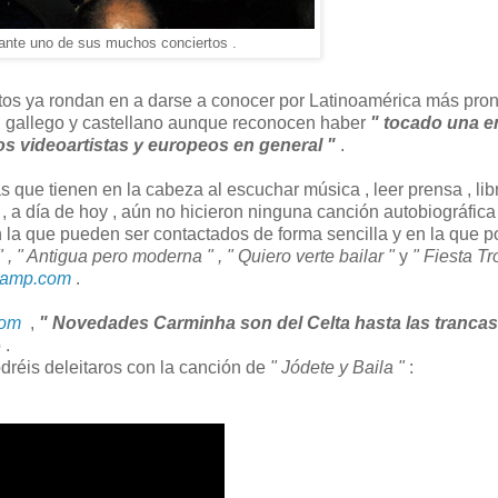
nte uno de sus muchos conciertos .
ectos ya rondan en a darse a conocer por Latinoamérica más pro
n gallego y castellano aunque reconocen haber
" tocado una e
os videoartistas y europeos en general "
.
s que tienen en la cabeza al escuchar música , leer prensa , libr
 , a día de hoy , aún no hicieron ninguna canción autobiográfica 
 que pueden ser contactados de forma sencilla y en la que p
" , " Antigua pero moderna " , " Quiero verte bailar "
y
" Fiesta Tr
camp.com
.
com
,
" Novedades Carminha son del Celta hasta las trancas
 .
dréis deleitaros con la canción de
" Jódete y Baila "
: