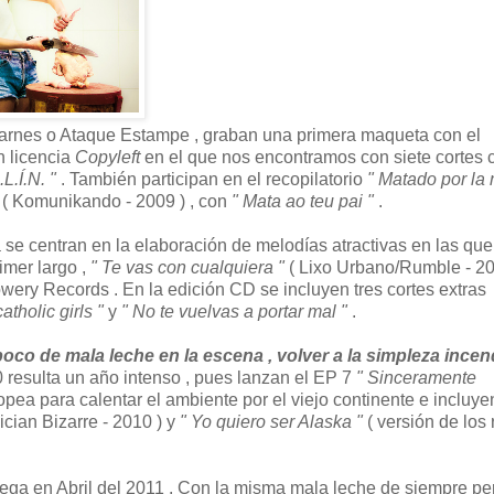
ibarnes o Ataque Estampe , graban una primera maqueta con el
n licencia
Copyleft
en el que nos encontramos con siete cortes 
.L.Í.N. "
. También participan en el recopilatorio
" Matado por la
( Komunikando - 2009 ) , con
" Mata ao teu pai "
.
 se centran en la elaboración de melodías atractivas en las que
imer largo ,
" Te vas con cualquiera "
( Lixo Urbano/Rumble - 200
ery Records . En la edición CD se incluyen tres cortes extras
catholic girls "
y
" No te vuelvas a portar mal "
.
oco de mala leche en la escena , volver a la simpleza incen
0 resulta un año intenso , pues lanzan el EP 7
" Sinceramente
pea para calentar el ambiente por el viejo continente e incluy
ician Bizarre - 2010 ) y
" Yo quiero ser Alaska "
( versión de los
llega en Abril del 2011 . Con la misma mala leche de siempre pe