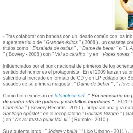
- Tras colaborar con bandas con un ideario común con los Ir
sugerente título de
" Grandes éxitos "
( 2008 ) , un cassette co
títulos como
" Ensalada de ostias "
,
" Dame de beber "
o
" L.A
"
( Bowery - 2008 ) con
" Vai ao caralho "
y en
" Voces novas "
Influenciados por el punk nacional de primeros de los ochenta
sentido del humor es el protagonista . En el 2009 lanzan su pr
saliendo al mercado en formato de CD y en LP editado por Bow
sacados de su primera maqueta :
" Dame de beber "
,
" I love 
Como bien expresan en
lafonoteca.net
,
" Era necesario un p
de cuatro riffs de guitarra y estribillos mordaces "
. El 201
Carminha "
( Bowery Records - 2010 ) , preparan una gira euro
Santiago Apóstol "
en el recopilatorio
" Galician Bizarre "
( Gal
) en
" Never trust a punk Vol. III "
( Rumble - 2010 ) .
Su siguiente largo ,
" Jódete y baila "
( Lixo Urbano - 2011 ) , 