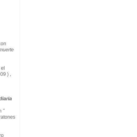
con
 muerte
 el
9 ) ,
diaria
en
"
 ratones
ro