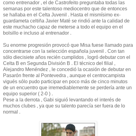
como entrenador , el de Castrofeito preguntaba todas las
semanas por este talentoso mediocentro que de entonces
se hallaba en el Celta Juvenil . Hasta el mismísimo ex-
guardameta celtiña Javier Maté se rindió ante la calidad de
este muchacho capaz de meterse a todo el equipo en el
bolsillo e incluso al entrenador .
Su enorme progresión provocó que Misa fuese llamado para
concentrarse con la selección española juvenil . Con tan
sólo diecisiete años recién cumplidos , logró debutar con el
Celta B en Segunda División B . El técnico del filial ,
Alejandro Menéndez , le concedió la ocasión de debutar en
Pasarón frente al Pontevedra , aunque el centrocampista
vigués sólo pudo participar en poco más de cinco minutos
de un encuentro que irremediablemente se perdería ante un
equipo superior ( 2-0 ) .
Pese a la derrota , Gabi siguió levantando el interés de
muchos clubes , ya que su talento parecía ser fuera de lo
normal .