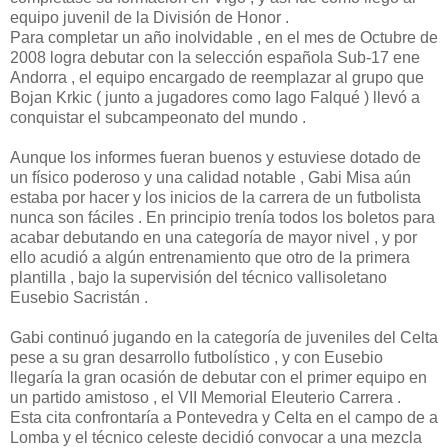
equipo juvenil de la División de Honor .
Para completar un año inolvidable , en el mes de Octubre de
2008 logra debutar con la selección española Sub-17 ene
Andorra , el equipo encargado de reemplazar al grupo que
Bojan Krkic ( junto a jugadores como Iago Falqué ) llevó a
conquistar el subcampeonato del mundo .
Aunque los informes fueran buenos y estuviese dotado de
un físico poderoso y una calidad notable , Gabi Misa aún
estaba por hacer y los inicios de la carrera de un futbolista
nunca son fáciles . En principio trenía todos los boletos para
acabar debutando en una categoría de mayor nivel , y por
ello acudió a algún entrenamiento que otro de la primera
plantilla , bajo la supervisión del técnico vallisoletano
Eusebio Sacristán .
Gabi continuó jugando en la categoría de juveniles del Celta
pese a su gran desarrollo futbolístico , y con Eusebio
llegaría la gran ocasión de debutar con el primer equipo en
un partido amistoso , el VII Memorial Eleuterio Carrera .
Esta cita confrontaría a Pontevedra y Celta en el campo de a
Lomba y el técnico celeste decidió convocar a una mezcla