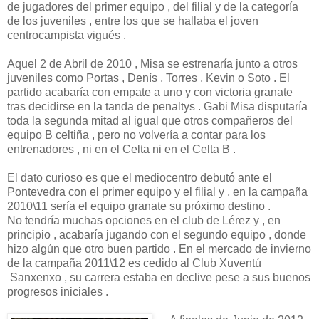
de jugadores del primer equipo , del filial y de la categoría
de los juveniles , entre los que se hallaba el joven
centrocampista vigués .
Aquel 2 de Abril de 2010 , Misa se estrenaría junto a otros
juveniles como Portas , Denís , Torres , Kevin o Soto . El
partido acabaría con empate a uno y con victoria granate
tras decidirse en la tanda de penaltys . Gabi Misa disputaría
toda la segunda mitad al igual que otros compañeros del
equipo B celtiña , pero no volvería a contar para los
entrenadores , ni en el Celta ni en el Celta B .
El dato curioso es que el mediocentro debutó ante el
Pontevedra con el primer equipo y el filial y , en la campaña
2010\11 sería el equipo granate su próximo destino .
No tendría muchas opciones en el club de Lérez y , en
principio , acabaría jugando con el segundo equipo , donde
hizo algún que otro buen partido . En el mercado de invierno
de la campaña 2011\12 es cedido al Club Xuventú
Sanxenxo , su carrera estaba en declive pese a sus buenos
progresos iniciales .