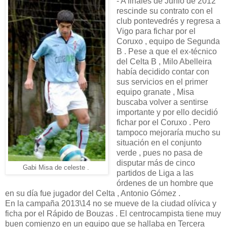
- A finales de Junio de 2012
rescinde su contrato con el
club pontevedrés y regresa a
Vigo para fichar por el
Coruxo , equipo de Segunda
B . Pese a que el ex-técnico
del Celta B , Milo Abelleira
había decidido contar con
sus servicios en el primer
equipo granate , Misa
buscaba volver a sentirse
importante y por ello decidió
fichar por el Coruxo . Pero
tampoco mejoraría mucho su
situación en el conjunto
verde , pues no pasa de
disputar más de cinco
Gabi Misa de celeste .
partidos de Liga a las
órdenes de un hombre que
en su día fue jugador del Celta , Antonio Gómez .
En la campaña 2013\14 no se mueve de la ciudad olívica y
ficha por el Rápido de Bouzas . El centrocampista tiene muy
buen comienzo en un equipo que se hallaba en Tercera