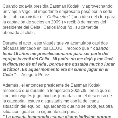
Cuando todavía presidía Eastman Kodak , y aprovechando
un viaje a Vigo , el importante empresario pasó por la sede
del club para visitar el
" Celtómetro "
( una idea del club para
la captación de socios en 2009 ) y recibió de manos del
presidente del Celta , Carlos Mouriño , su carnet de
abonado al club .
Durante el acto , este vigués que ya acumulaba casi dos
décadas afincado en los EE.UU. , recordó que
" cuando
tenía 16 años me preseleccionaron para ser parte del
equipo juvenil del Celta . Mi padre no me dejó y me llevé
el disgusto de mi vida , porque me gustaba mucho jugar
al fútbol . En aquel momento era mi sueño jugar en el
Celta "
. - Aseguró Pérez .
Además , el entonces presidente de Eastman Kodak ,
reconoció que durante la temporada 2008\09 , en la que el
conjunto vigués jugó muchas jornadas con el descenso de
la categoría , estuvo disgustadísimo con la delicada
situación del equipo , aguardando que no se produjera otra
situación igual en la siguiente campaña :
" La pasada temporada estuve disgustadísimo porque