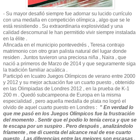
- Su mayor desafió siempre fue adornar su lucido currículo
con una medalla en competición olímpica , algo que se le
está resistiendo . Su extraordinaria explosividad y una
calidad descomunal le han permitido vivir siempre instalada
en la élite .
Afincada en el municipio pontevedrés , Teresa contrajo
matrimonio con otro gran palista natural del lugar donde
residen . Juntos tuvieron una preciosa niña , Naira , que
nació a primeros de Marzo de 2014 y que seguramente siga
la tradición familiar acuática .
Participó en lcuatro Juegos Olímpicos de verano entre 2000
y 2012 y su mejor actuación fue un cuarto puesto , obtenido
en las Olimpiadas de Londres 2012 , en la prueba de K-1
200 m . Quedó subcampeona de Europa en la misma
especialidad , pero aquella medalla de plata no logró el
olvido de aquel cuarto puesto en Londres :
" En verdad lo
que me pasó en los Juegos Olímpicos fue la frustración
del momento . Sentir que el podio lo tenía cerca y que se
te escapa por un suspiro . Pero después , analizándolo
fríamente , me di cuenta del alcance real de ese cuarto
puesto . Las diferencias entre las mejores son escasas .