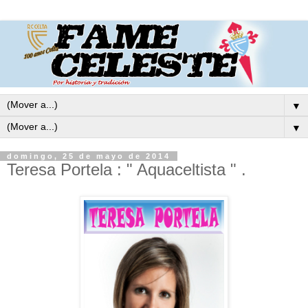
▼
▼
domingo, 25 de mayo de 2014
Teresa Portela : " Aquaceltista " .