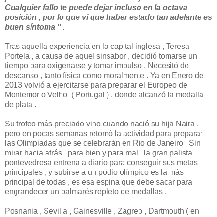
Cualquier fallo te puede dejar incluso en la octava
posición , por lo que vi que haber estado tan adelante es
buen síntoma " .
Tras aquella experiencia en la capital inglesa , Teresa
Portela , a causa de aquel sinsabor , decidió tomarse un
tiempo para oxigenarse y tomar impulso . Necesitó de
descanso , tanto física como moralmente . Ya en Enero de
2013 volvió a ejercitarse para preparar el Europeo de
Montemor o Velho ( Portugal ) , donde alcanzó la medalla
de plata .
Su trofeo más preciado vino cuando nació su hija Naira ,
pero en pocas semanas retomó la actividad para preparar
las Olimpiadas que se celebrarán en Río de Janeiro . Sin
mirar hacia atrás , para bien y para mal , la gran palista
pontevedresa entrena a diario para conseguir sus metas
principales , y subirse a un podio olímpico es la más
principal de todas , es esa espina que debe sacar para
engrandecer un palmarés repleto de medallas .
Posnania , Sevilla , Gainesville , Zagreb , Dartmouth ( en