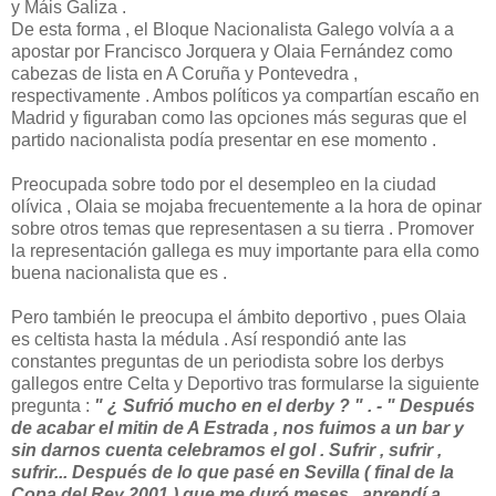
y Máis Galiza .
De esta forma , el Bloque Nacionalista Galego volvía a a
apostar por Francisco Jorquera y Olaia Fernández como
cabezas de lista en A Coruña y Pontevedra ,
respectivamente . Ambos políticos ya compartían escaño en
Madrid y figuraban como las opciones más seguras que el
partido nacionalista podía presentar en ese momento .
Preocupada sobre todo por el desempleo en la ciudad
olívica , Olaia se mojaba frecuentemente a la hora de opinar
sobre otros temas que representasen a su tierra . Promover
la representación gallega es muy importante para ella como
buena nacionalista que es .
Pero también le preocupa el ámbito deportivo , pues Olaia
es celtista hasta la médula . Así respondió ante las
constantes preguntas de un periodista sobre los derbys
gallegos entre Celta y Deportivo tras formularse la siguiente
pregunta :
" ¿ Sufrió mucho en el derby ? " . - " Después
de acabar el mitin de A Estrada , nos fuimos a un bar y
sin darnos cuenta celebramos el gol . Sufrir , sufrir ,
sufrir... Después de lo que pasé en Sevilla ( final de la
Copa del Rey 2001 ) que me duró meses , aprendí a