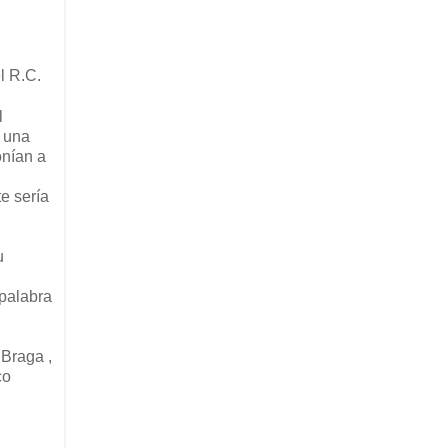
l R.C.
l
a una
onían a
e sería
u
 palabra
 Braga ,
co