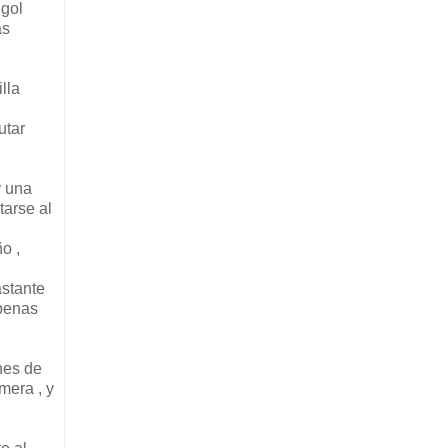
 gol
as
lla
utar
y una
tarse al
o ,
astante
apenas
nes de
mera , y