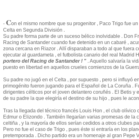
C
-
on el mismo nombre que su progenitor , Paco Trigo fue un d
Celta en Segunda División .
Su padre forma parte de un suceso bélico inolvidable . Don F
Racing de Santander cuando fue detenido en un cabaré , acusad
zona cercana en Riazor . Allí disparaban a todo al que fuera c
ejecutar al guardameta , el futbolista canario del real Madrid Hi
portero del Racing de Santander ! "
. Aquello salvaría la v
puesto en libertad en aquellos crueles comienzos de la Guerr
Su padre no jugó en el Celta , por supuesto , pero si influyó e
primogénito fueron jugando para el Español de La Coruña . Fue
dirigentes célticos por el joven delantero coruñés . El Betis y e
de su padre la que elegiría el destino de su hijo , pues le aco
Tras la llegada del técnico francés Louis Hon , el club olívico
Edmur o Elizondo . También llegarían varias promesas de la c
celtiña , y la mayoría de ellos serían cedidos a otros clubes p
Pero no fue el caso de Trigo , pues éste si entraría en los pla
pretemporada . Dicho partido era un homenaje al gran Pepe Vi