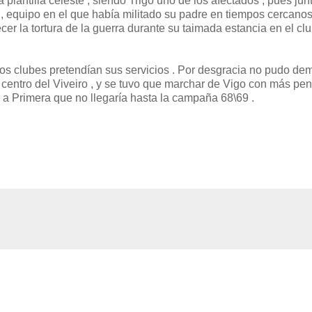
plantilla celeste , siendo Trigo uno de los afectados , pues junt
 equipo en el que había militado su padre en tiempos cercanos
cer la tortura de la guerra durante su taimada estancia en el cl
icos clubes pretendían sus servicios . Por desgracia no pudo de
centro del Viveiro , y se tuvo que marchar de Vigo con más pe
o a Primera que no llegaría hasta la campaña 68\69 .