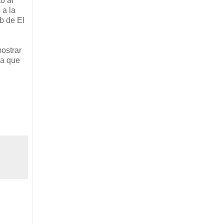
o al
 a la
ub de El
mostrar
na que