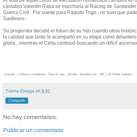
Al final de aquel curso se efectuaron numerosos cambios en la 
cántabro Valentín Raba se marcharía al Racing de Santander ,
Guerra Civil . Por suerte para Paquito Trigo , no tuvo que pade
Sardinero .
Su progenitor decidió el futuro de su hijo cuando otros histór
la calidad que tanto le acompañó en su etapa como delantero 
gloria , mientras el Celta continuó buscando un difícil ascens
- Fuentes : ( Héroes y futbolistas , Faro de Vigo , 10Celta - Delcelta.com , ABC y El Pueblo Gallego ) .
Txema Ereaga
en
9:41
Compartir
No hay comentarios:
Publicar un comentario