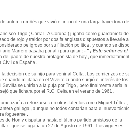
elantero coruñés que vivió el inicio de una larga trayectoria de
rancisco Trigo ( Carral - A Coruña ) jugaba como guardameta de
o de rojo y traidor por dos falangistas dispuestos a llevarle 
onsiderado peligroso por su filiación política , y cuando se disp
lario Marrero pasaba por allí para gritar : -
" ¡ Este señor es el
ida del padre de nuestro protagonista de hoy , que inmediatament
a Civil de España .
n la decisión de su hijo para venir al Celta . Los comienzos de s
 cuando militaba en el Viveiro cuando surgió el interés de los
l Sevilla se unirían a la puja por Trigo , pero finalmente sería la
nsejó que fichara por el R.C. Celta en el verano de 1961 .
 comenzaría a reforzarse con otros talentos como Miguel Téllez ,
antera gallega , aunque no todos contarían para el nuevo técni
ara foguearse .
nes de Hon y disputaría hasta el último partido amistoso de la
llar , que se jugaría un 27 de Agosto de 1961 . Los vigueses