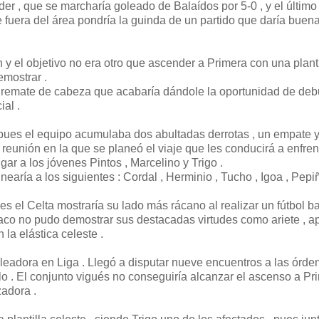
er , que se marcharía goleado de Balaídos por 5-0 , y el último
 fuera del área pondría la guinda de un partido que daría buen
y el objetivo no era otro que ascender a Primera con una planti
emostrar .
e remate de cabeza que acabaría dándole la oportunidad de deb
al .
 pues el equipo acumulaba dos abultadas derrotas , un empate 
na reunión en la que se planeó el viaje que les conducirá a enfren
ar a los jóvenes Pintos , Marcelino y Trigo .
nearía a los siguientes : Cordal , Herminio , Tucho , Igoa , Pepiñ
 el Celta mostraría su lado más rácano al realizar un fútbol b
 Paco no pudo demostrar sus destacadas virtudes como ariete , 
 la elástica celeste .
oleadora en Liga . Llegó a disputar nueve encuentros a las órde
llo . El conjunto vigués no conseguiría alcanzar el ascenso a Pri
zadora .