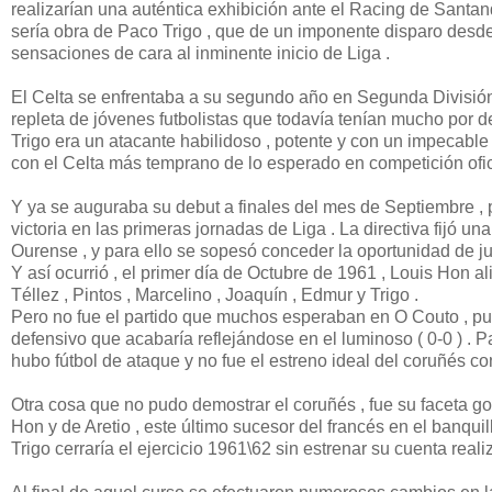
realizarían una auténtica exhibición ante el Racing de Santand
sería obra de Paco Trigo , que de un imponente disparo desde
sensaciones de cara al inminente inicio de Liga .
El Celta se enfrentaba a su segundo año en Segunda División 
repleta de jóvenes futbolistas que todavía tenían mucho por d
Trigo era un atacante habilidoso , potente y con un impecabl
con el Celta más temprano de lo esperado en competición ofici
Y ya se auguraba su debut a finales del mes de Septiembre ,
victoria en las primeras jornadas de Liga . La directiva fijó u
Ourense , y para ello se sopesó conceder la oportunidad de jug
Y así ocurrió , el primer día de Octubre de 1961 , Louis Hon ali
Téllez , Pintos , Marcelino , Joaquín , Edmur y Trigo .
Pero no fue el partido que muchos esperaban en O Couto , pues
defensivo que acabaría reflejándose en el luminoso ( 0-0 ) .
hubo fútbol de ataque y no fue el estreno ideal del coruñés con
Otra cosa que no pudo demostrar el coruñés , fue su faceta g
Hon y de Aretio , este último sucesor del francés en el banqui
Trigo cerraría el ejercicio 1961\62 sin estrenar su cuenta reali