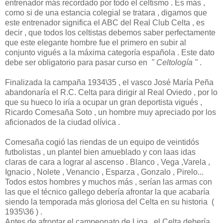
entrenador más recordado por todo el celtismo . Es más ,
como si de una estancia colegial se tratara , digamos que
este entrenador significa el ABC del Real Club Celta , es
decir , que todos los celtistas debemos saber perfectamente
que este elegante hombre fue el primero en subir al
conjunto vigués a la máxima categoría española . Este dato
debe ser obligatorio para pasar curso en
" Celtología "
.
Finalizada la campaña 1934\35 , el vasco José María Peña
abandonaría el R.C. Celta para dirigir al Real Oviedo , por lo
que su hueco lo iría a ocupar un gran deportista vigués ,
Ricardo Comesaña Soto , un hombre muy apreciado por los
aficionados de la ciudad olívica .
Comesaña cogió las riendas de un equipo de veintidós
futbolistas , un plantel bien amueblado y con laas idas
claras de cara a lograr al ascenso . Blanco , Vega ,Varela ,
Ignacio , Nolete , Venancio , Esparza , Gonzalo , Pirelo...
Todos estos hombres y muchos más , serían las armas con
las que el técnico gallego debería afrontar la que acabaría
siendo la temporada más gloriosa del Celta en su historia (
1935\36 ) .
Antes de afrontar el campeonato de Liga , el Celta debería