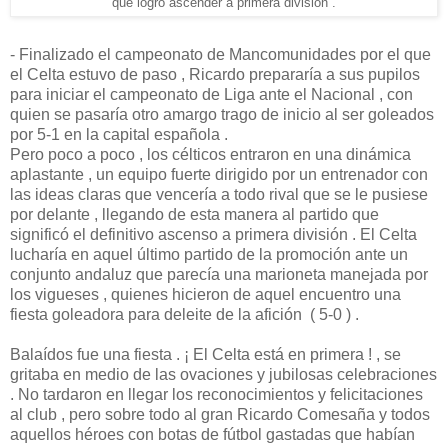
que logró ascender a primera división .
- Finalizado el campeonato de Mancomunidades por el que
el Celta estuvo de paso , Ricardo prepararía a sus pupilos
para iniciar el campeonato de Liga ante el Nacional , con
quien se pasaría otro amargo trago de inicio al ser goleados
por 5-1 en la capital española .
Pero poco a poco , los célticos entraron en una dinámica
aplastante , un equipo fuerte dirigido por un entrenador con
las ideas claras que vencería a todo rival que se le pusiese
por delante , llegando de esta manera al partido que
significó el definitivo ascenso a primera división . El Celta
lucharía en aquel último partido de la promoción ante un
conjunto andaluz que parecía una marioneta manejada por
los vigueses , quienes hicieron de aquel encuentro una
fiesta goleadora para deleite de la afición ( 5-0 ) .
Balaídos fue una fiesta . ¡ El Celta está en primera ! , se
gritaba en medio de las ovaciones y jubilosas celebraciones
. No tardaron en llegar los reconocimientos y felicitaciones
al club , pero sobre todo al gran Ricardo Comesaña y todos
aquellos héroes con botas de fútbol gastadas que habían