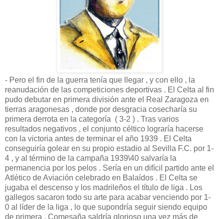
- Pero el fin de la guerra tenía que llegar , y con ello , la
reanudación de las competiciones deportivas . El Celta al fin
pudo debutar en primera división ante el Real Zaragoza en
tierras aragonesas , donde por desgracia cosecharía su
primera derrota en la categoría ( 3-2 ) . Tras varios
resultados negativos , el conjunto céltico lograría hacerse
con la victoria antes de terminar el año 1939 . El Celta
conseguiría golear en su propio estadio al Sevilla F.C. por 1-
4 , y al término de la campaña 1939\40 salvaría la
permanencia por los pelos . Sería en un difícil partido ante el
Atlético de Aviación celebrado en Balaídos . El Celta se
jugaba el descenso y los madrileños el título de liga . Los
gallegos sacaron todo su arte para acabar venciendo por 1-
0 al líder de la liga , lo que supondría seguir siendo equipo
de primera , Comesaña saldría glorioso una vez más de