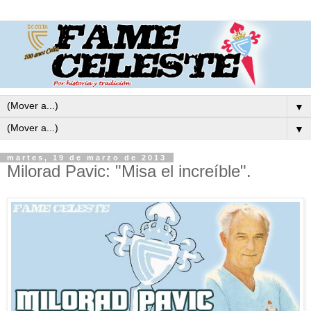
▼
▼
martes, 19 de marzo de 2013
Milorad Pavic: "Misa el increíble".