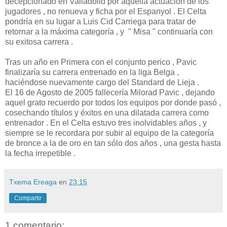
decepcionado en Valladolid por aquella actuación de los
jugadores , no renueva y ficha por el Espanyol . El Celta
pondría en su lugar a Luis Cid Carriega para tratar de
retornar a la máxima categoría , y " Misa " continuaría con
su exitosa carrera .
Tras un año en Primera con el conjunto perico , Pavic
finalizaría su carrera entrenado en la liga Belga ,
haciéndose nuevamente cargo del Standard de Lieja .
El 16 de Agosto de 2005 fallecería Milorad Pavic , dejando
aquel grato recuerdo por todos los equipos por donde pasó ,
cosechando títulos y éxitos en una dilatada carrera como
entrenador . En el Celta estuvo tres inolvidables años , y
siempre se le recordara por subir al equipo de la categoría
de bronce a la de oro en tan sólo dos años , una gesta hasta
la fecha irrepetible .
Txema Ereaga
en
23:15
Compartir
1 comentario: