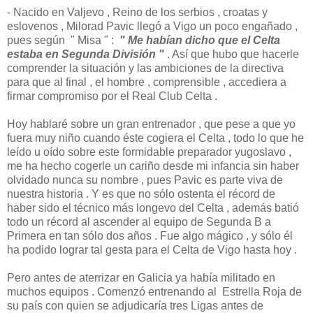
- Nacido en Valjevo , Reino de los serbios , croatas y
eslovenos , Milorad Pavic llegó a Vigo un poco engañado ,
pues según " Misa " :
" Me habían dicho que el Celta
estaba en Segunda División "
. Así que hubo que hacerle
comprender la situación y las ambiciones de la directiva
para que al final , el hombre , comprensible , accediera a
firmar compromiso por el Real Club Celta .
Hoy hablaré sobre un gran entrenador , que pese a que yo
fuera muy niño cuando éste cogiera el Celta , todo lo que he
leído u oído sobre este formidable preparador yugoslavo ,
me ha hecho cogerle un cariño desde mi infancia sin haber
olvidado nunca su nombre , pues Pavic es parte viva de
nuestra historia . Y es que no sólo ostenta el récord de
haber sido el técnico más longevo del Celta , además batió
todo un récord al ascender al equipo de Segunda B a
Primera en tan sólo dos años . Fue algo mágico , y sólo él
ha podido lograr tal gesta para el Celta de Vigo hasta hoy .
Pero antes de aterrizar en Galicia ya había militado en
muchos equipos . Comenzó entrenando al Estrella Roja de
su país con quien se adjudicaría tres Ligas antes de