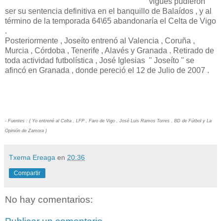
vigués pudieron
ser su sentencia definitiva en el banquillo de Balaídos , y al
término de la temporada 64\65 abandonaría el Celta de Vigo
.
Posteriormente , Joseíto entrenó al Valencia , Coruña ,
Murcia , Córdoba , Tenerife , Alavés y Granada . Retirado de
toda actividad futbolística , José Iglesias " Joseíto " se
afincó en Granada , donde pereció el 12 de Julio de 2007 .
- Fuentes : ( Yo entrené al Celta , LFP , Faro de Vigo , José Luis Ramos Torres , BD de Fútbol y La
Opinión de Zamora )
Txema Ereaga
en
20:36
Compartir
No hay comentarios: