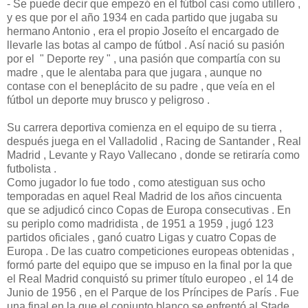
- Se puede decir que empezó en el fútbol casi como utillero ,
y es que por el año 1934 en cada partido que jugaba su
hermano Antonio , era el propio Joseíto el encargado de
llevarle las botas al campo de fútbol . Así nació su pasión
por el " Deporte rey " , una pasión que compartía con su
madre , que le alentaba para que jugara , aunque no
contase con el beneplácito de su padre , que veía en el
fútbol un deporte muy brusco y peligroso .
Su carrera deportiva comienza en el equipo de su tierra ,
después juega en el Valladolid , Racing de Santander , Real
Madrid , Levante y Rayo Vallecano , donde se retiraría como
futbolista .
Como jugador lo fue todo , como atestiguan sus ocho
temporadas en aquel Real Madrid de los años cincuenta
que se adjudicó cinco Copas de Europa consecutivas . En
su periplo como madridista , de 1951 a 1959 , jugó 123
partidos oficiales , ganó cuatro Ligas y cuatro Copas de
Europa . De las cuatro competiciones europeas obtenidas ,
formó parte del equipo que se impuso en la final por la que
el Real Madrid conquistó su primer título europeo , el 14 de
Junio de 1956 , en el Parque de los Príncipes de París . Fue
una final en la que el conjunto blanco se enfrentó al Stade