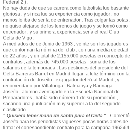
Federal 2 ) .
No hay duda de que su carrera como futbolista fue bastante
gloriosa , y si rica fue su experiencia como jugador , no
menos lo iba de ser la de entrenador . Tras colgar las botas ,
no quiso alejarse de los terrenos de juego y se formó como
entrenador , y su primera experiencia sería el real Club
Celta de Vigo .
A mediados de de Junio de 1963 , veinte son los jugadores
que conforman la nómina del club , con una media de edad
de 22 años , y un total de 2.155.000 pesetas en concepto de
contratos , además de 745.000 pesetas , suma de los
salarios de la temporada . Las gestiones del presidente del
Celta Barreras Barret en Madrid llegan a feliz término con la
contratación de Joseíto , ex-jugador del Real Madrid , y
recomendado por Villalonga , Balmanya y Barinaga .
Joseíto , alumno aventajado en la Escuela Nacional de
Preparadores , había sido número 1 de su promoción ,
sacando una puntuación muy superior a la del segundo
clasificado .
" Quisiera tener mano de santo para el Celta "
- Comentó
Joseíto para los periodistas vigueses pocas horas antes de
firmar el correspondiente contrato para la campaña 1963\64
.