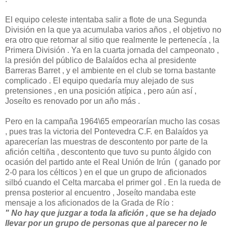
El equipo celeste intentaba salir a flote de una Segunda
División en la que ya acumulaba varios años , el objetivo no
era otro que retornar al sitio que realmente le pertenecía , la
Primera División . Ya en la cuarta jornada del campeonato ,
la presión del público de Balaídos echa al presidente
Barreras Barret , y el ambiente en el club se torna bastante
complicado . El equipo quedaría muy alejado de sus
pretensiones , en una posición atípica , pero aún así ,
Joseíto es renovado por un año más .
Pero en la campaña 1964\65 empeorarían mucho las cosas
, pues tras la victoria del Pontevedra C.F. en Balaídos ya
aparecerían las muestras de descontento por parte de la
afición celtiña , descontento que tuvo su punto álgido con
ocasión del partido ante el Real Unión de Irún ( ganado por
2-0 para los célticos ) en el que un grupo de aficionados
silbó cuando el Celta marcaba el primer gol . En la rueda de
prensa posterior al encuentro , Joseíto mandaba este
mensaje a los aficionados de la Grada de Río :
" No hay que juzgar a toda la afición , que se ha dejado
llevar por un grupo de personas que al parecer no le