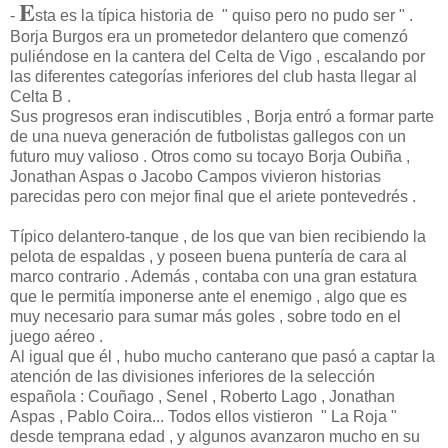
E
-
sta es la típica historia de " quiso pero no pudo ser " .
Borja Burgos era un prometedor delantero que comenzó
puliéndose en la cantera del Celta de Vigo , escalando por
las diferentes categorías inferiores del club hasta llegar al
Celta B .
Sus progresos eran indiscutibles , Borja entró a formar parte
de una nueva generación de futbolistas gallegos con un
futuro muy valioso . Otros como su tocayo Borja Oubiña ,
Jonathan Aspas o Jacobo Campos vivieron historias
parecidas pero con mejor final que el ariete pontevedrés .
Típico delantero-tanque , de los que van bien recibiendo la
pelota de espaldas , y poseen buena puntería de cara al
marco contrario . Además , contaba con una gran estatura
que le permitía imponerse ante el enemigo , algo que es
muy necesario para sumar más goles , sobre todo en el
juego aéreo .
Al igual que él , hubo mucho canterano que pasó a captar la
atención de las divisiones inferiores de la selección
española : Couñago , Senel , Roberto Lago , Jonathan
Aspas , Pablo Coira... Todos ellos vistieron " La Roja "
desde temprana edad , y algunos avanzaron mucho en su