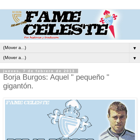
▼
▼
jueves, 7 de febrero de 2013
Borja Burgos: Aquel " pequeño "
gigantón.