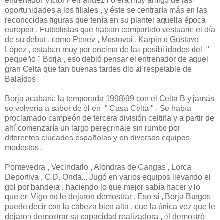
entrenador Víctor Fernández no era muy amigo de las
oportunidades a los filiales , y éste se centraría más en las
reconocidas figuras que tenía en su plantel aquella época
europea . Futbolistas que habían compartido vestuario el día
de su debut , como Penev , Mostovoi , Karpin o Gustavo
López , estaban muy por encima de las posibilidades del "
pequeño " Borja , eso debió pensar el entrenador de aquel
gran Celta que tan buenas tardes dio al respetable de
Balaídos .
Borja acabaría la temporada 1998\99 con el Celta B y jamás
se volvería a saber de él en " Casa Celta " . Se había
proclamado campeón de tercera división celtiña y a partir de
ahí comenzaría un largo peregrinaje sin rumbo por
diferentes ciudades españolas y en diversos equipos
modestos .
Pontevedra , Vecindario , Alondras de Cangas , Lorca
Deportiva , C.D. Onda... Jugó en varios equipos llevando el
gol por bandera , haciendo lo que mejor sabía hacer y lo
que en Vigo no le dejaron demostrar . Eso sí , Borja Burgos
puede decir con la cabeza bien alta , que la única vez que le
dejaron demostrar su capacidad realizadora , él demostró