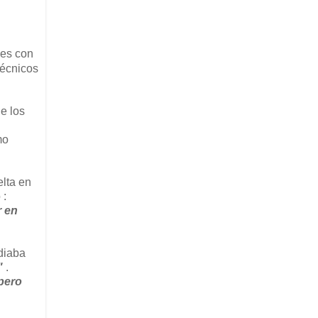
nes con
técnicos
e los
mo
elta en
 :
r en
rdiaba
"
.
 pero