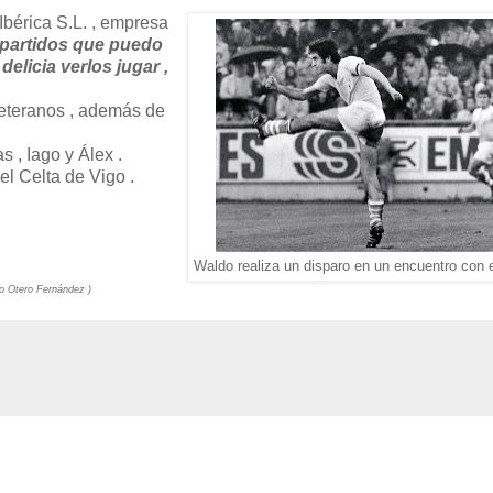
 Ibérica S.L. , empresa
 partidos que puedo
elicia verlos jugar ,
Veteranos , además de
 , Iago y Álex .
l Celta de Vigo .
Waldo realiza un disparo en un encuentro con e
ldo Otero Fernández )