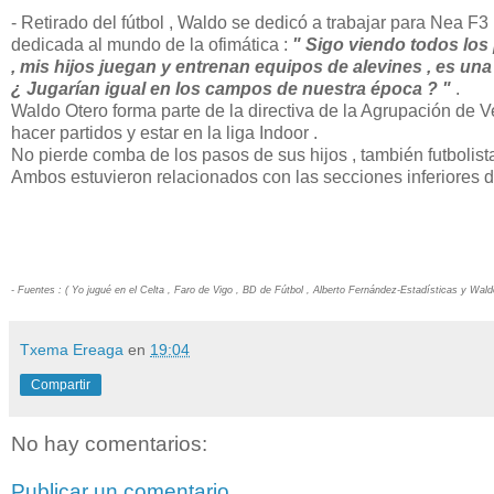
- Retirado del fútbol , Waldo se dedicó a trabajar para Nea F3
dedicada al mundo de la ofimática :
" Sigo viendo todos los
, mis hijos juegan y entrenan equipos de alevines , es una d
¿ Jugarían igual en los campos de nuestra época ? "
.
Waldo Otero forma parte de la directiva de la Agrupación de 
hacer partidos y estar en la liga Indoor .
No pierde comba de los pasos de sus hijos , también futbolistas
Ambos estuvieron relacionados con las secciones inferiores de
- Fuentes : ( Yo jugué en el Celta , Faro de Vigo , BD de Fútbol , Alberto Fernández-Estadísticas y Wa
Txema Ereaga
en
19:04
Compartir
No hay comentarios:
Publicar un comentario