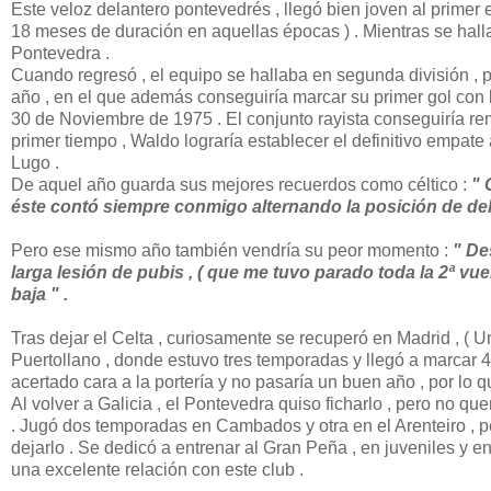
Este veloz delantero pontevedrés , llegó bien joven al primer eq
18 meses de duración en aquellas épocas ) . Mientras se hal
Pontevedra .
Cuando regresó , el equipo se hallaba en segunda división , 
año , en el que además conseguiría marcar su primer gol con l
30 de Noviembre de 1975 . El conjunto rayista conseguiría rem
primer tiempo , Waldo lograría establecer el definitivo empate
Lugo .
De aquel año guarda sus mejores recuerdos como céltico :
" 
éste contó siempre conmigo alternando la posición de de
Pero ese mismo año también vendría su peor momento :
" De
larga lesión de pubis , ( que me tuvo parado toda la 2ª vue
baja " .
Tras dejar el Celta , curiosamente se recuperó en Madrid , ( Un
Puertollano , donde estuvo tres temporadas y llegó a marcar 4
acertado cara a la portería y no pasaría un buen año , por lo q
Al volver a Galicia , el Pontevedra quiso ficharlo , pero no qu
. Jugó dos temporadas en Cambados y otra en el Arenteiro , pe
dejarlo . Se dedicó a entrenar al Gran Peña , en juveniles y 
una excelente relación con este club .