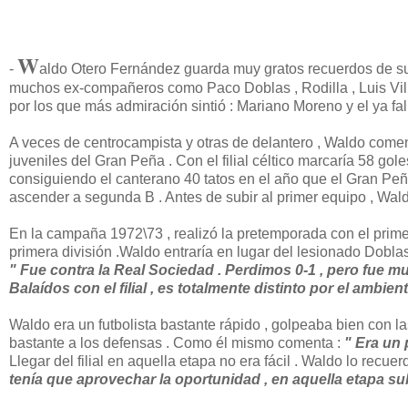
W
-
aldo Otero Fernández guarda muy gratos recuerdos de su
muchos ex-compañeros como Paco Doblas , Rodilla , Luis Villa
por los que más admiración sintió : Mariano Moreno y el ya fa
A veces de centrocampista y otras de delantero , Waldo comenzó
juveniles del Gran Peña . Con el filial céltico marcaría 58 go
consiguiendo el canterano 40 tatos en el año que el Gran Peña
ascender a segunda B . Antes de subir al primer equipo , Wald
En la campaña 1972\73 , realizó la pretemporada con el primer 
primera división .Waldo entraría en lugar del lesionado Dobla
" Fue contra la Real Sociedad . Perdimos 0-1 , pero fue 
Balaídos con el filial , es totalmente distinto por el ambie
Waldo era un futbolista bastante rápido , golpeaba bien con l
bastante a los defensas . Como él mismo comenta :
" Era un 
Llegar del filial en aquella etapa no era fácil . Waldo lo recuerd
tenía que aprovechar la oportunidad , en aquella etapa s