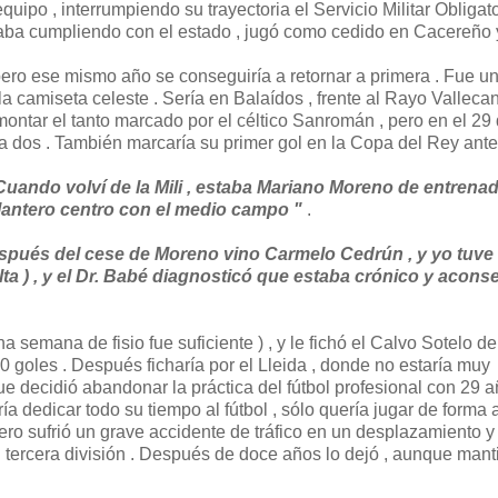
uipo , interrumpiendo su trayectoria el Servicio Militar Obligator
laba cumpliendo con el estado , jugó como cedido en Cacereño 
pero ese mismo año se conseguiría a retornar a primera . Fue u
a camiseta celeste . Sería en Balaídos , frente al Rayo Vallecan
ontar el tanto marcado por el céltico Sanromán , pero en el 29 
 a dos . También marcaría su primer gol en la Copa del Rey ante
Cuando volví de la Mili , estaba Mariano Moreno de entrenad
lantero centro con el medio campo "
.
spués del cese de Moreno vino Carmelo Cedrún , y yo tuve
lta ) , y el Dr. Babé diagnosticó que estaba crónico y acons
a semana de fisio fue suficiente ) , y le fichó el Calvo Sotelo de
0 goles . Después ficharía por el Lleida , donde no estaría muy
ue decidió abandonar la práctica del fútbol profesional con 29 a
ería dedicar todo su tiempo al fútbol , sólo quería jugar de forma
ro sufrió un grave accidente de tráfico en un desplazamiento y
en tercera división . Después de doce años lo dejó , aunque man