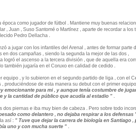
 época como jugador de fútbol . Mantiene muy buenas relacio
r , Juan , Suso Santomé o Martínez , aparte de recordar a los 
llecido Pedro Dellacha .
 a jugar con los infantiles del Arenal , antes de formar parte d
les en dos campañas , siendo la segunda la mejor de las dos ,
 logró el ascenso a la tercera división , que de aquella era co
o también jugaría en el Coruxo en calidad de cedido .
equipo , y lo subieron en el segundo partido de liga , con el C
s , produciéndose de esta manera su debut con el primer equipo
muy emocionante para mi , y aunque tenía costumbre de juga
nte y la cantidad de público que acudía al estadio "
.
as dos piernas e iba muy bien de cabeza . Pero sobre todo inco
pesado como delantero , no dejaba respirar a los defensas 
a así :
" Tuve que dejar la carrera de biología en Santiago ,
ubía uno y con mucha suerte "
.