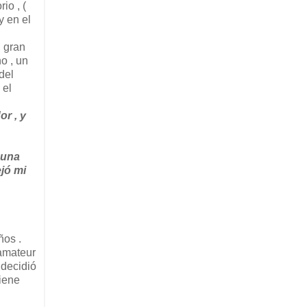
io , (
y en el
n gran
o , un
del
 el
or , y
 una
ejó mi
ños .
 amateur
 decidió
tiene