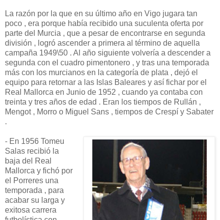
La razón por la que en su último año en Vigo jugara tan
poco , era porque había recibido una suculenta oferta por
parte del Murcia , que a pesar de encontrarse en segunda
división , logró ascender a primera al término de aquella
campaña 1949\50 . Al año siguiente volvería a descender a
segunda con el cuadro pimentonero , y tras una temporada
más con los murcianos en la categoría de plata , dejó el
equipo para retornar a las Islas Baleares y así fichar por el
Real Mallorca en Junio de 1952 , cuando ya contaba con
treinta y tres años de edad . Eran los tiempos de Rullán ,
Mengot , Morro o Miguel Sans , tiempos de Crespí y Sabater
.
- En 1956 Tomeu
Salas recibió la
baja del Real
Mallorca y fichó por
el Porreres una
temporada , para
acabar su larga y
exitosa carrera
futbolística con