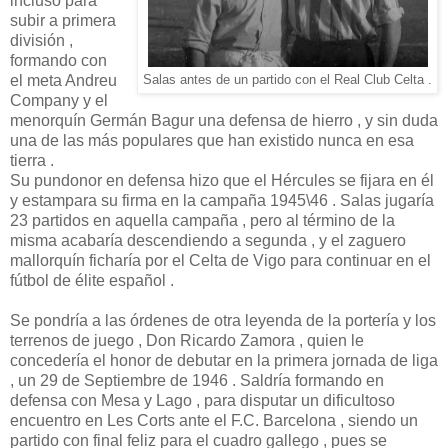
incluso para
subir a primera
división ,
formando con
el meta Andreu
Salas antes de un partido con el Real Club Celta .
Company y el
menorquín Germán Bagur una defensa de hierro , y sin duda
una de las más populares que han existido nunca en esa
tierra .
Su pundonor en defensa hizo que el Hércules se fijara en él
y estampara su firma en la campaña 1945\46 . Salas jugaría
23 partidos en aquella campaña , pero al término de la
misma acabaría descendiendo a segunda , y el zaguero
mallorquín ficharía por el Celta de Vigo para continuar en el
fútbol de élite español .
Se pondría a las órdenes de otra leyenda de la portería y los
terrenos de juego , Don Ricardo Zamora , quien le
concedería el honor de debutar en la primera jornada de liga
, un 29 de Septiembre de 1946 . Saldría formando en
defensa con Mesa y Lago , para disputar un dificultoso
encuentro en Les Corts ante el F.C. Barcelona , siendo un
partido con final feliz para el cuadro gallego , pues se