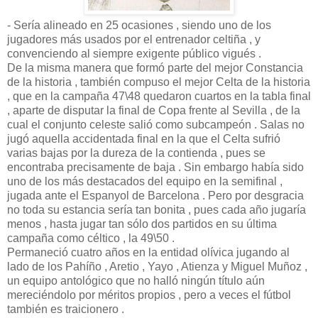
- Sería alineado en 25 ocasiones , siendo uno de los
jugadores más usados por el entrenador celtiña , y
convenciendo al siempre exigente público vigués .
De la misma manera que formó parte del mejor Constancia
de la historia , también compuso el mejor Celta de la historia
, que en la campaña 47\48 quedaron cuartos en la tabla final
, aparte de disputar la final de Copa frente al Sevilla , de la
cual el conjunto celeste salió como subcampeón . Salas no
jugó aquella accidentada final en la que el Celta sufrió
varias bajas por la dureza de la contienda , pues se
encontraba precisamente de baja . Sin embargo había sido
uno de los más destacados del equipo en la semifinal ,
jugada ante el Espanyol de Barcelona . Pero por desgracia
no toda su estancia sería tan bonita , pues cada año jugaría
menos , hasta jugar tan sólo dos partidos en su última
campaña como céltico , la 49\50 .
Permaneció cuatro años en la entidad olívica jugando al
lado de los Pahíño , Aretio , Yayo , Atienza y Miguel Muñoz ,
un equipo antológico que no halló ningún título aún
mereciéndolo por méritos propios , pero a veces el fútbol
también es traicionero .