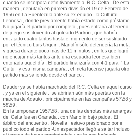
cuando se incorpora definitivamente al R.C. Celta . De esta
manera , debutaría en primera división el 19 de Febrero de
1956 en La Puentecilla ante su ex-equipo , la Cultural
Leonesa , donde previamente había estado como préstamo .
No jugaría el partido por completo , pues entraría al terreno
de juego sustituyendo al goleado Padrón , que habría
encajado cuatro tantos hasta el momento de ser sustituido
por el técnico Luis Urquiri . Manolín sólo defendería la meta
viguesa durante poco más de 11 minutos , en los que logró
no encajar más tantos ante una escuadra leonesa bien
entonada aquel día . El partido finalizaría con 4-1 para " La
Cultu " y esa misma campaña , el meta lucense jugaría otro
partido más saliendo desde el banco .
Dauder ya se había marchado del R.C. Celta en aquel curso
, y ya en el siguiente , se abrirían aún más puertas con la
marcha de Adauto , principalmente en las campañas 57\58 y
58\59 .
En la temporada 1957\58 , una de las derrotas más amargas
del Celta fue en Granada , con Manolín bajo palos . El
árbitro del encuentro , Novella , estuvo presionado por el
público todo el partido -Un espectador llegó a saltar incluso