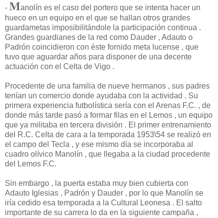
M
-
anolín es el caso del portero que se intenta hacer un
hueco en un equipo en el que se hallan otros grandes
guardametas imposibilitándole la participación continua .
Grandes guardianes de la red como Dauder , Adauto o
Padrón coincidieron con éste fornido meta lucense , que
tuvo que aguardar años para disponer de una decente
actuación con el Celta de Vigo .
Procedente de una familia de nueve hermanos , sus padres
tenían un comercio donde ayudaba con la actividad . Su
primera experiencia futbolística sería con el Arenas F.C. , de
donde más tarde pasó a formar filas en el Lemos , un equipo
que ya militaba en tercera división . El primer entrenamiento
del R.C. Celta de cara a la temporada 1953\54 se realizó en
el campo del Tecla , y ese mismo día se incorporaba al
cuadro olívico Manolín , que llegaba a la ciudad procedente
del Lemos F.C.
Sin embargo , la puerta estaba muy bien cubierta con
Adauto Iglesias , Padrón y Dauder , por lo que Manolín se
iría cedido esa temporada a la Cultural Leonesa . El salto
importante de su carrera lo da en la siguiente campaña ,