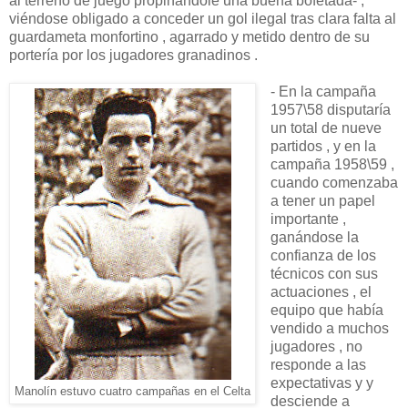
al terreno de juego propinándole una buena bofetada- ,
viéndose obligado a conceder un gol ilegal tras clara falta al
guardameta monfortino , agarrado y metido dentro de su
portería por los jugadores granadinos .
- En la campaña
1957\58 disputaría
un total de nueve
partidos , y en la
campaña 1958\59 ,
cuando comenzaba
a tener un papel
importante ,
ganándose la
confianza de los
técnicos con sus
actuaciones , el
equipo que había
vendido a muchos
jugadores , no
responde a las
expectativas y y
Manolín estuvo cuatro campañas en el Celta
desciende a