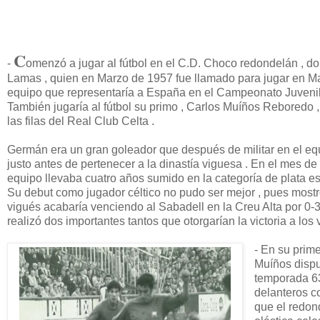
C
-
omenzó a jugar al fútbol en el C.D. Choco redondelán , d
Lamas , quien en Marzo de 1957 fue llamado para jugar en Ma
equipo que representaría a España en el Campeonato Juvenil 
También jugaría al fútbol su primo , Carlos Muíños Reboredo ,
las filas del Real Club Celta .
Germán era un gran goleador que después de militar en el equi
justo antes de pertenecer a la dinastía viguesa . En el mes 
equipo llevaba cuatro años sumido en la categoría de plata e
Su debut como jugador céltico no pudo ser mejor , pues mostr
vigués acabaría venciendo al Sabadell en la Creu Alta por 0-3 
realizó dos importantes tantos que otorgarían la victoria a los 
- En su prim
Muíños dispu
temporada 63\
delanteros co
que el redon