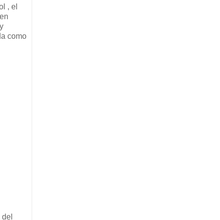
l , el
 en
 y
ada como
 del