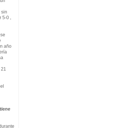
 un
 sin
 5-0 ,
 se
e
un año
ería
na
 21
el
tiene
durante