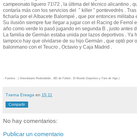
campeonato liguero 71\72 , la última del técnico alicantino , 
contaría más con los servicios del " killer " pontevedrés . Tr
ficharía por el Albacete Balompié , que por entonces militaba e
Su ilusión siempre fue llegar a jugar con el Racing de Ferrol 
año como verde lo pasó jugando en segunda B , justo antes de
La familia de Germán estaba unida por lazos deportivos . Ya
tampoco hay que olvidarse de su hijo Germán , que optó por ot
balonmano con el Teucro , Octavio y Caja Madrid .
- Fuentes : ( Anecdotario Redondelán , BD de Fútbol , El Mundo Deportivo y Faro de Vigo )
Txema Ereaga
en
15:11
Compartir
No hay comentarios:
Publicar un comentario