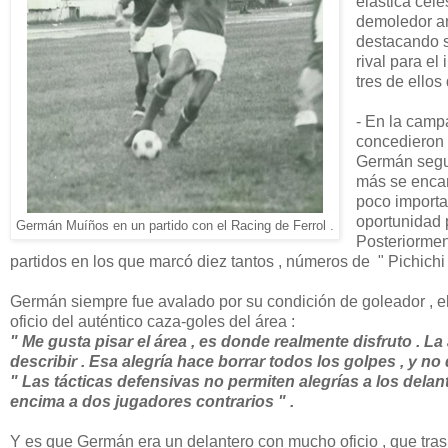
elástica cel
demoledor ari
destacando s
rival para el
tres de ello
- En la campa
concedieron l
Germán seguir
más se encarg
poco importa
oportunidad p
Germán Muíños en un partido con el Racing de Ferrol .
Posteriorment
partidos en los que marcó diez tantos , números de " Pichichi
Germán siempre fue avalado por su condición de goleador , el t
oficio del auténtico caza-goles del área :
" Me gusta pisar el área , es donde realmente disfruto . 
describir . Esa alegría hace borrar todos los golpes , y no 
" Las tácticas defensivas no permiten alegrías a los delan
encima a dos jugadores contrarios " .
Y es que Germán era un delantero con mucho oficio , que tras