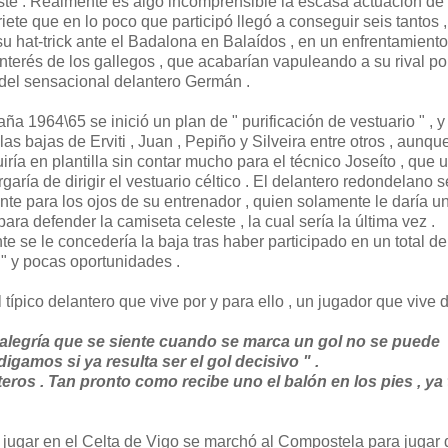
este . Realmente es algo incomprensible la escasa actuación de
ete que en lo poco que participó llegó a conseguir seis tantos ,
u hat-trick ante el Badalona en Balaídos , en un enfrentamiento
 interés de los gallegos , que acabarían vapuleando a su rival por
s del sensacional delantero Germán .
ña 1964\65 se inició un plan de " purificación de vestuario " , y
as bajas de Erviti , Juan , Pepiño y Silveira entre otros , aunqu
ía en plantilla sin contar mucho para el técnico Joseíto , que 
aría de dirigir el vestuario céltico . El delantero redondelano s
nte para los ojos de su entrenador , quien solamente le daría u
ara defender la camiseta celeste , la cual sería la última vez .
e se le concedería la baja tras haber participado en un total de
 " y pocas oportunidades .
ípico delantero que vive por y para ello , un jugador que vive d
La alegría que se siente cuando se marca un gol no se puede
digamos si ya resulta ser el gol decisivo " .
teros . Tan pronto como recibe uno el balón en los pies , ya 
 jugar en el Celta de Vigo se marchó al Compostela para jugar 