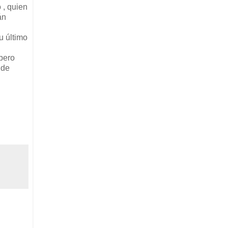
 , quien
án
u último
pero
 de