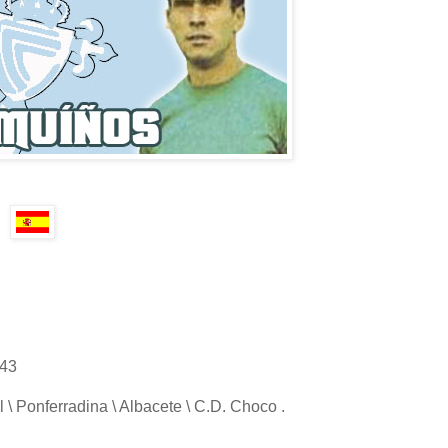
943
 \ Ponferradina \ Albacete \ C.D. Choco .