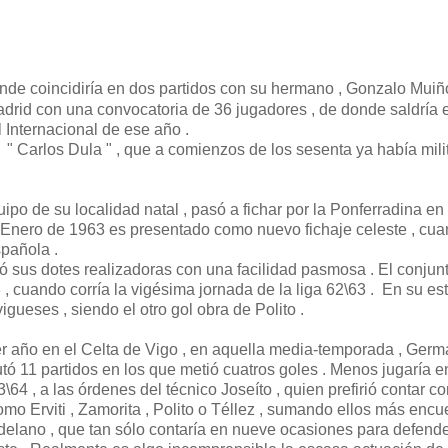
onde coincidiría en dos partidos con su hermano , Gonzalo Muiñ
drid con una convocatoria de 36 jugadores , de donde saldría e
Internacional de ese año .
 " Carlos Dula " , que a comienzos de los sesenta ya había mil
po de su localidad natal , pasó a fichar por la Ponferradina en
de Enero de 1963 es presentado como nuevo fichaje celeste , cua
spañola .
ó sus dotes realizadoras con una facilidad pasmosa . El conjun
, cuando corría la vigésima jornada de la liga 62\63 . En su es
vigueses , siendo el otro gol obra de Polito .
er año en el Celta de Vigo , en aquella media-temporada , Ger
tó 11 partidos en los que metió cuatros goles . Menos jugaría e
64 , a las órdenes del técnico Joseíto , quien prefirió contar co
mo Erviti , Zamorita , Polito o Téllez , sumando ellos más encu
delano , que tan sólo contaría en nueve ocasiones para defende