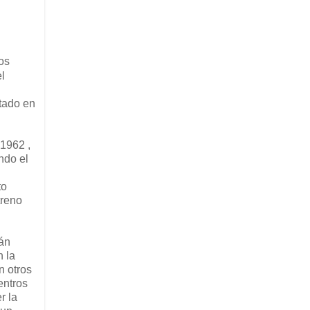
os
l
itado en
 1962 ,
ndo el
to
treno
mán
n la
n otros
entros
r la