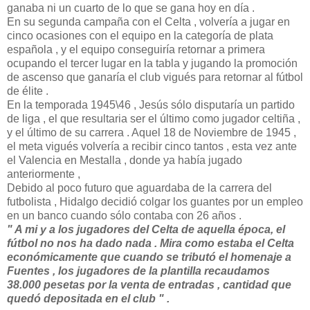
ganaba ni un cuarto de lo que se gana hoy en día .
En su segunda campaña con el Celta , volvería a jugar en
cinco ocasiones con el equipo en la categoría de plata
española , y el equipo conseguiría retornar a primera
ocupando el tercer lugar en la tabla y jugando la promoción
de ascenso que ganaría el club vigués para retornar al fútbol
de élite .
En la temporada 1945\46 , Jesús sólo disputaría un partido
de liga , el que resultaria ser el último como jugador celtiña ,
y el último de su carrera . Aquel 18 de Noviembre de 1945 ,
el meta vigués volvería a recibir cinco tantos , esta vez ante
el Valencia en Mestalla , donde ya había jugado
anteriormente ,
Debido al poco futuro que aguardaba de la carrera del
futbolista , Hidalgo decidió colgar los guantes por un empleo
en un banco cuando sólo contaba con 26 años .
" A mi y a los jugadores del Celta de aquella época, el
fútbol no nos ha dado nada . Mira como estaba el Celta
económicamente que cuando se tributó el homenaje a
Fuentes , los jugadores de la plantilla recaudamos
38.000 pesetas por la venta de entradas , cantidad que
quedó depositada en el club " .