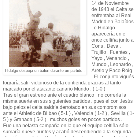
14 de Noviembre
de 1943 el Celta se
enfrentaba al Real
Madrid en Balaídos
, e Hidalgo
aparecería en el
once celtiña junto a
Cons , Deva ,
Trujillo , Fuentes ,
Yayo , Venancio ,
Mundo , Leonardo ,
Aretio y Paco Roig
Hidalgo despeja un balón durante un partido .
. El conjunto vigués
lograría salir victorioso de la contienda gracias al tanto
marcado por el atacante canario Mundo , ( 1-0 ) .
Tras el gran estreno ante el cuadro blanco , no correría la
misma suerte en sus siguientes partidos , pues el con Jesús
bajo palos el celta saldría derrotado en sus compromisos
ante el Athletic de Bilbao ( 5-1 ) , Valencia ( 1-2 ) , Sevilla ( 1-
5 ) y Granada ( 5-2 ) , muchos goles en pocos partidos .
Fue una nefasta campaña en la que el equipo celtiña sólo
sumaría nueve puntos y acabó descendiendo a la segunda