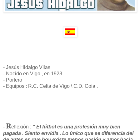
- Jesús Hidalgo Vilas
- Nacido en Vigo , en 1928
- Portero
- Equipos : R.C. Celta de Vigo \ C.D. Coia .
R
-
eflexión :
" El fútbol es una profesión muy bien
pagada . Siento envidia . Lo único que se diferencia del
de antes es que hoy existe menos pasión y amor hacia