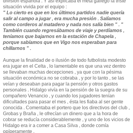
división española . Y así explicaba el meta gallego la triste
situación vivida por el equipo :
" Lo cierto es que en los últimos partidos nadie quería
salir al campo a jugar , era mucha presión . Salíamos
como corderos al matadero y nada nos salía bien " . "
También cuando regresábamos de viaje y perdíamos ,
teníamos que bajarnos en la estación de Chapela ,
porque sabíamos que en Vigo nos esperaban para
chillarnos " .
Aunque la finalidad de o ilusión de todo futbolista modesto
era jugar en el Celta , lo lamentable es que una vez dentro
se llevaban muchas decepciones , ya que con la pésima
situación económica no se cobraba , y por lo tanto , se las
veían y deseaban para pagar la pensión y otros gastos
personales . Hidalgo vivía en la pensión de la suegra de su
compañero Venancio , y cuando los jugadores tenían
dificultades para pasar el mes , ésta les fiaba al ser gente
conocida . Comentaba el portero que los directivos del club ,
Grobas y Braña , le ofrecían un dinero que a la hora de
cobrar se reducía considerablemente , y uno de los vicios de
Hidalgo era ir a comer a Casa Silva , donde comía
opíperamente .