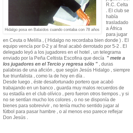
R.C. Celta
. El club se
había
trasladado
a África
Hidalgo posa en Balaídos cuando contaba con 78 años
para jugar
en Ceuta o Melilla , ( Hidalgo no recordaba bien donde ) . El
equipo vencía por 0-2 y al final acabó derrotado por 5-2 . El
delegado leyó a los jugadores en el hotel , un telegrama
enviado por la Peña Celtista Escofina que decía
" mete a
los jugadores en el Tercio y regresa sólo "
, duras
palabras de una afición , que según Jesús Hidalgo , siempre
fue triunfalista , como la de hoy en día .
Desde luego , éste desafortunado portero que acabó
trabajando en un banco , guarda muy malos recuerdos de
su estadía en el club olívico , pero fueron otros tiempos , y si
no se sentían mucho los colores , o no se disponía de
bienes para sobrevivir , no tenía mucho sentido jugar al
fútbol para pasar hambre , o al menos eso parece reflejar
Don Jesús .