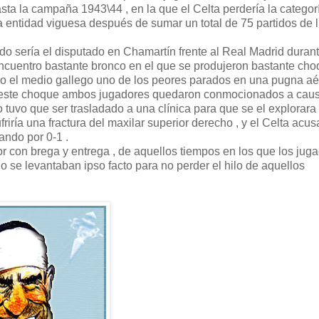
sta la campaña 1943\44 , en la que el Celta perdería la categor
la entidad viguesa después de sumar un total de 75 partidos de l
do sería el disputado en Chamartín frente al Real Madrid durant
cuentro bastante bronco en el que se produjeron bastante ch
do el medio gallego uno de los peores parados en una pugna a
n este choque ambos jugadores quedaron conmocionados a caus
ito tuvo que ser trasladado a una clínica para que se el explorara
riría una fractura del maxilar superior derecho , y el Celta acus
nando por 0-1 .
or con brega y entrega , de aquellos tiempos en los que los jug
o se levantaban ipso facto para no perder el hilo de aquellos