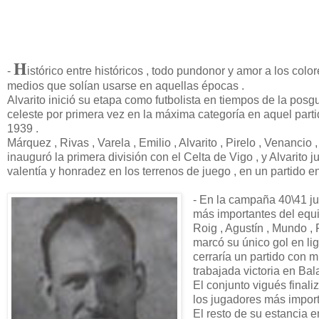
H
-
istórico entre históricos , todo pundonor y amor a los co
medios que solían usarse en aquellas épocas .
Alvarito inició su etapa como futbolista en tiempos de la posg
celeste por primera vez en la máxima categoría en aquel parti
1939 .
Márquez , Rivas , Varela , Emilio , Alvarito , Pirelo , Venancio
inauguró la primera división con el Celta de Vigo , y Alvarit
valentía y honradez en los terrenos de juego , en un partido e
- En la campaña 40\41 jug
más importantes del equi
Roig , Agustín , Mundo ,
marcó su único gol en li
cerraría un partido con mu
trabajada victoria en Bala
El conjunto vigués finali
los jugadores más import
El resto de su estancia e