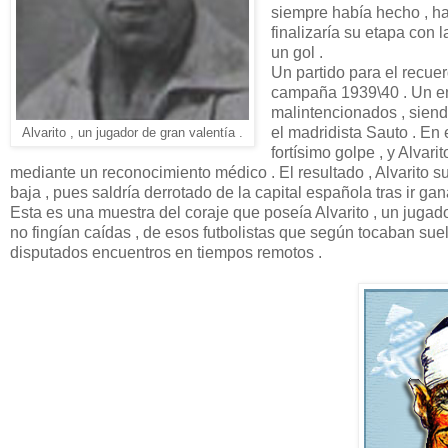
siempre había hecho , ha
finalizaría su etapa con 
un gol .
Un partido para el recuer
campaña 1939\40 . Un en
malintencionados , sien
el madridista Sauto . E
Alvarito , un jugador de gran valentía .
fortísimo golpe , y Alvar
mediante un reconocimiento médico . El resultado , Alvarito suf
baja , pues saldría derrotado de la capital española tras ir ga
Esta es una muestra del coraje que poseía Alvarito , un jugad
no fingían caídas , de esos futbolistas que según tocaban suel
disputados encuentros en tiempos remotos .