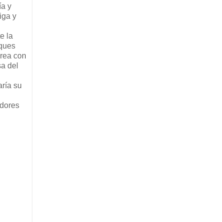
ía y
iga y
e la
oques
érea con
a del
aría su
adores