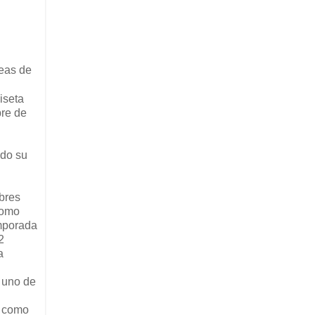
neas de
iseta
bre de
ndo su
mbres
como
emporada
2
a
o uno de
, como