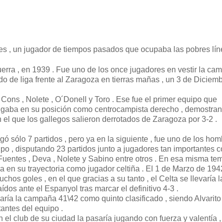
lores , un jugador de tiempos pasados que ocupaba las pobres lí
uerra , en 1939 . Fue uno de los once jugadores en vestir la cam
do de liga frente al Zaragoza en tierras mañas , un 3 de Diciem
 , Cons , Nolete , O´Donell y Toro . Ese fue el primer equipo que
o jugaba en su posición como centrocampista derecho , demostra
n el que los gallegos salieron derrotados de Zaragoza por 3-2 .
ó sólo 7 partidos , pero ya en la siguiente , fue uno de los ho
po , disputando 23 partidos junto a jugadores tan importantes 
 Fuentes , Deva , Nolete y Sabino entre otros . En esa misma t
ga en su trayectoria como jugador celtiña . El 1 de Marzo de 194
chos goles , en el que gracias a su tanto , el Celta se llevaría l
ídos ante el Espanyol tras marcar el definitivo 4-3 .
zaría la campaña 41\42 como quinto clasificado , siendo Alvarit
antes del equipo .
n el club de su ciudad la pasaría jugando con fuerza y valentía 