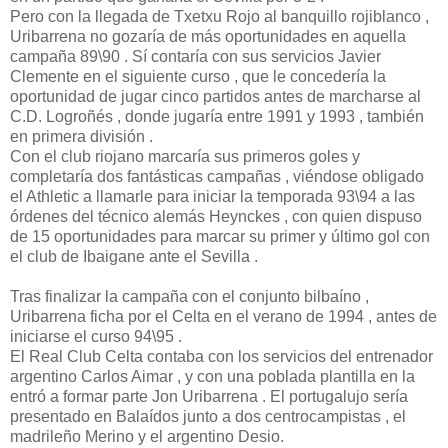
Pero con la llegada de Txetxu Rojo al banquillo rojiblanco ,
Uribarrena no gozaría de más oportunidades en aquella
campaña 89\90 . Sí contaría con sus servicios Javier
Clemente en el siguiente curso , que le concedería la
oportunidad de jugar cinco partidos antes de marcharse al
C.D. Logroñés , donde jugaría entre 1991 y 1993 , también
en primera división .
Con el club riojano marcaría sus primeros goles y
completaría dos fantásticas campañas , viéndose obligado
el Athletic a llamarle para iniciar la temporada 93\94 a las
órdenes del técnico alemás Heynckes , con quien dispuso
de 15 oportunidades para marcar su primer y último gol con
el club de Ibaigane ante el Sevilla .
Tras finalizar la campaña con el conjunto bilbaíno ,
Uribarrena ficha por el Celta en el verano de 1994 , antes de
iniciarse el curso 94\95 .
El Real Club Celta contaba con los servicios del entrenador
argentino Carlos Aimar , y con una poblada plantilla en la
entró a formar parte Jon Uribarrena . El portugalujo sería
presentado en Balaídos junto a dos centrocampistas , el
madrileño Merino y el argentino Desio.