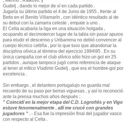
, Merino , Ratkovic y
Gudelj , dando lo mejor de sí en cada partido .
Jugaría su último partido el 4 de Junio de 1955 , frente al
Betis en el Benito Villamarín , con idéntico resultado al de
su debut con la zamarra celeste , empate a uno .
El Celta acabaría la liga en una situación holgada ,
ocupando el decimotercer lugar de la tabla sin pasar apuros
para eludir el descenso y Uribarrena no debió convencer al
cuerpo técnico celtiña , por lo que tuvo que abandonar la
disciplina olívica al término del ejercicio 1994\95 . En su
única campaña con el club olívico sólo hizo un gol en 25
partidos , aunque tampoco jugó como referencia de ataque
al tener al mítico Vladimir Gudelj , que era el hombre-gol por
excelencia .
Sin embargo , el delantero portugalujo no guarda mal
recuerdo de su paso por tierras viguesas , y así lo reconoció
ante la prensa muchos años después :
" Coincidí en la mejor etapa del C.D. Logroñés y en Vigo
estuve fenomenalmente , allí me crucé con grandes
jugadores "
. - Esa fue la impresión final del jugador vasco
con respecto al Celta .