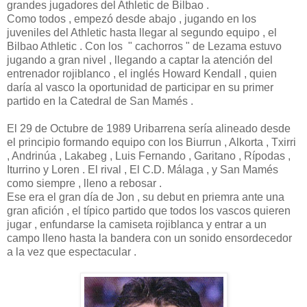
grandes jugadores del Athletic de Bilbao .
Como todos , empezó desde abajo , jugando en los
juveniles del Athletic hasta llegar al segundo equipo , el
Bilbao Athletic . Con los " cachorros " de Lezama estuvo
jugando a gran nivel , llegando a captar la atención del
entrenador rojiblanco , el inglés Howard Kendall , quien
daría al vasco la oportunidad de participar en su primer
partido en la Catedral de San Mamés .
El 29 de Octubre de 1989 Uribarrena sería alineado desde
el principio formando equipo con los Biurrun , Alkorta , Txirri
, Andrinúa , Lakabeg , Luis Fernando , Garitano , Rípodas ,
Iturrino y Loren . El rival , El C.D. Málaga , y San Mamés
como siempre , lleno a rebosar .
Ese era el gran día de Jon , su debut en priemra ante una
gran afición , el típico partido que todos los vascos quieren
jugar , enfundarse la camiseta rojiblanca y entrar a un
campo lleno hasta la bandera con un sonido ensordecedor
a la vez que espectacular .