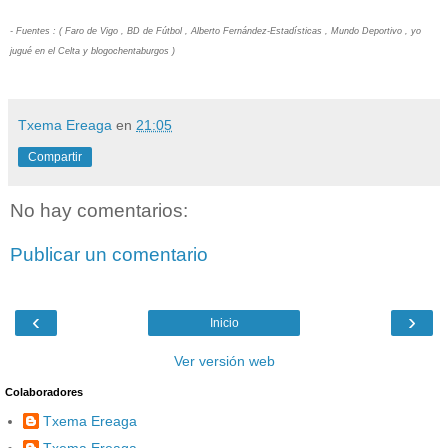
- Fuentes : ( Faro de Vigo , BD de Fútbol , Alberto Fernández-Estadísticas , Mundo Deportivo , yo
jugué en el Celta y blogochentaburgos )
Txema Ereaga
en
21:05
Compartir
No hay comentarios:
Publicar un comentario
‹
›
Inicio
Ver versión web
Colaboradores
Txema Ereaga
Txema Ereaga