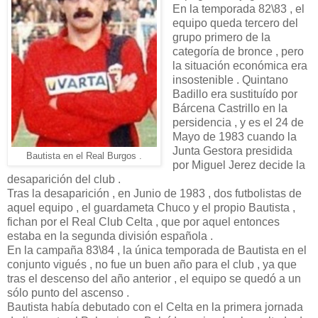
En la temporada 82\83 , el
equipo queda tercero del
grupo primero de la
categoría de bronce , pero
la situación económica era
insostenible . Quintano
Badillo era sustituído por
Bárcena Castrillo en la
persidencia , y es el 24 de
Mayo de 1983 cuando la
Junta Gestora presidida
Bautista en el Real Burgos .
por Miguel Jerez decide la
desaparición del club .
Tras la desaparición , en Junio de 1983 , dos futbolistas de
aquel equipo , el guardameta Chuco y el propio Bautista ,
fichan por el Real Club Celta , que por aquel entonces
estaba en la segunda división española .
En la campaña 83\84 , la única temporada de Bautista en el
conjunto vigués , no fue un buen año para el club , ya que
tras el descenso del año anterior , el equipo se quedó a un
sólo punto del ascenso .
Bautista había debutado con el Celta en la primera jornada