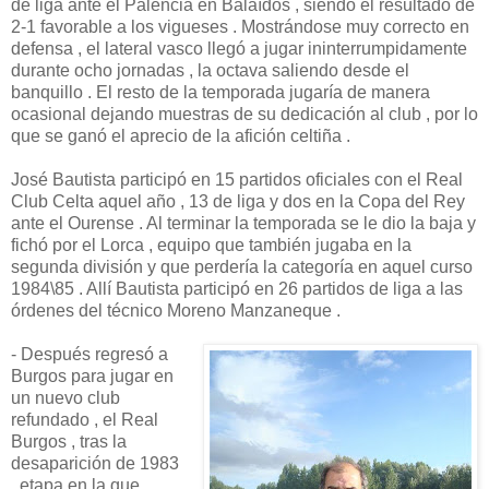
de liga ante el Palencia en Balaídos , siendo el resultado de
2-1 favorable a los vigueses . Mostrándose muy correcto en
defensa , el lateral vasco llegó a jugar ininterrumpidamente
durante ocho jornadas , la octava saliendo desde el
banquillo . El resto de la temporada jugaría de manera
ocasional dejando muestras de su dedicación al club , por lo
que se ganó el aprecio de la afición celtiña .
José Bautista participó en 15 partidos oficiales con el Real
Club Celta aquel año , 13 de liga y dos en la Copa del Rey
ante el Ourense . Al terminar la temporada se le dio la baja y
fichó por el Lorca , equipo que también jugaba en la
segunda división y que perdería la categoría en aquel curso
1984\85 . Allí Bautista participó en 26 partidos de liga a las
órdenes del técnico Moreno Manzaneque .
- Después regresó a
Burgos para jugar en
un nuevo club
refundado , el Real
Burgos , tras la
desaparición de 1983
, etapa en la que