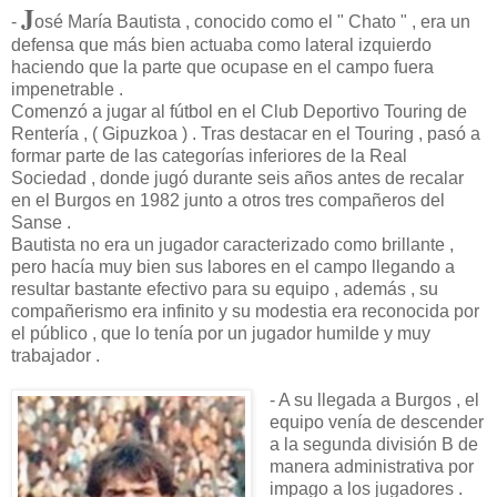
J
-
osé María Bautista , conocido como el " Chato " , era un
defensa que más bien actuaba como lateral izquierdo
haciendo que la parte que ocupase en el campo fuera
impenetrable .
Comenzó a jugar al fútbol en el Club Deportivo Touring de
Rentería , ( Gipuzkoa ) . Tras destacar en el Touring , pasó a
formar parte de las categorías inferiores de la Real
Sociedad , donde jugó durante seis años antes de recalar
en el Burgos en 1982 junto a otros tres compañeros del
Sanse .
Bautista no era un jugador caracterizado como brillante ,
pero hacía muy bien sus labores en el campo llegando a
resultar bastante efectivo para su equipo , además , su
compañerismo era infinito y su modestia era reconocida por
el público , que lo tenía por un jugador humilde y muy
trabajador .
- A su llegada a Burgos , el
equipo venía de descender
a la segunda división B de
manera administrativa por
impago a los jugadores .