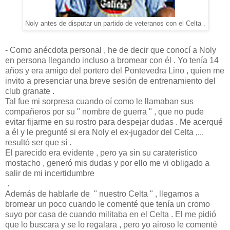
Noly antes de disputar un partido de veteranos con el Celta .
- Como anécdota personal , he de decir que conocí a Noly
en persona llegando incluso a bromear con él . Yo tenía 14
años y era amigo del portero del Pontevedra Lino , quien me
invito a presenciar una breve sesión de entrenamiento del
club granate .
Tal fue mi sorpresa cuando oí como le llamaban sus
compañeros por su " nombre de guerra " , que no pude
evitar fijarme en su rostro para despejar dudas . Me acerqué
a él y le pregunté si era Noly el ex-jugador del Celta ,...
resultó ser que sí .
El parecido era evidente , pero ya sin su caraterístico
mostacho , generó mis dudas y por ello me vi obligado a
salir de mi incertidumbre
.
Además de hablarle de " nuestro Celta " , llegamos a
bromear un poco cuando le comenté que tenía un cromo
suyo por casa de cuando militaba en el Celta . El me pidió
que lo buscara y se lo regalara , pero yo airoso le comenté