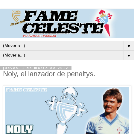
▼
▼
jueves, 1 de marzo de 2012
Noly, el lanzador de penaltys.