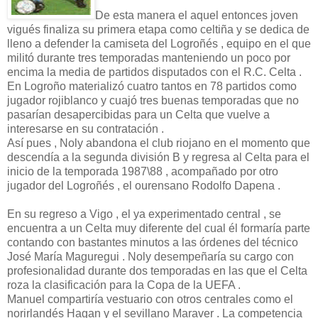
De esta manera el aquel entonces joven
vigués finaliza su primera etapa como celtiña y se dedica de
lleno a defender la camiseta del Logroñés , equipo en el que
militó durante tres temporadas manteniendo un poco por
encima la media de partidos disputados con el R.C. Celta .
En Logroño materializó cuatro tantos en 78 partidos como
jugador rojiblanco y cuajó tres buenas temporadas que no
pasarían desapercibidas para un Celta que vuelve a
interesarse en su contratación .
Así pues , Noly abandona el club riojano en el momento que
descendía a la segunda división B y regresa al Celta para el
inicio de la temporada 1987\88 , acompañado por otro
jugador del Logroñés , el ourensano Rodolfo Dapena .
En su regreso a Vigo , el ya experimentado central , se
encuentra a un Celta muy diferente del cual él formaría parte
contando con bastantes minutos a las órdenes del técnico
José María Maguregui . Noly desempeñaría su cargo con
profesionalidad durante dos temporadas en las que el Celta
roza la clasificación para la Copa de la UEFA .
Manuel compartiría vestuario con otros centrales como el
norirlandés Hagan y el sevillano Maraver . La competencia