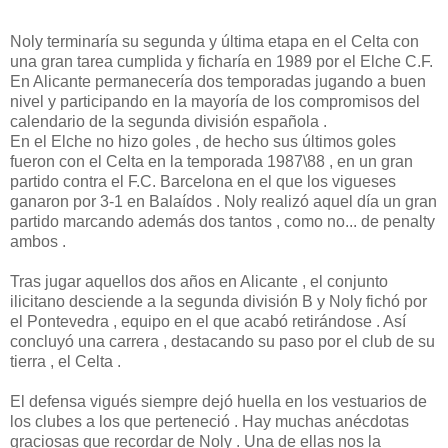
Noly terminaría su segunda y última etapa en el Celta con
una gran tarea cumplida y ficharía en 1989 por el Elche C.F.
En Alicante permanecería dos temporadas jugando a buen
nivel y participando en la mayoría de los compromisos del
calendario de la segunda división española .
En el Elche no hizo goles , de hecho sus últimos goles
fueron con el Celta en la temporada 1987\88 , en un gran
partido contra el F.C. Barcelona en el que los vigueses
ganaron por 3-1 en Balaídos . Noly realizó aquel día un gran
partido marcando además dos tantos , como no... de penalty
ambos .
Tras jugar aquellos dos años en Alicante , el conjunto
ilicitano desciende a la segunda división B y Noly fichó por
el Pontevedra , equipo en el que acabó retirándose . Así
concluyó una carrera , destacando su paso por el club de su
tierra , el Celta .
El defensa vigués siempre dejó huella en los vestuarios de
los clubes a los que perteneció . Hay muchas anécdotas
graciosas que recordar de Noly . Una de ellas nos la