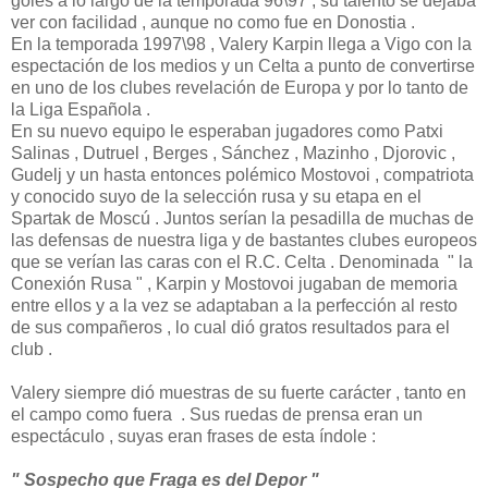
goles a lo largo de la temporada 96\97 , su talento se dejaba
ver con facilidad , aunque no como fue en Donostia .
En la temporada 1997\98 , Valery Karpin llega a Vigo con la
espectación de los medios y un Celta a punto de convertirse
en uno de los clubes revelación de Europa y por lo tanto de
la Liga Española .
En su nuevo equipo le esperaban jugadores como Patxi
Salinas , Dutruel , Berges , Sánchez , Mazinho , Djorovic ,
Gudelj y un hasta entonces polémico Mostovoi , compatriota
y conocido suyo de la selección rusa y su etapa en el
Spartak de Moscú . Juntos serían la pesadilla de muchas de
las defensas de nuestra liga y de bastantes clubes europeos
que se verían las caras con el R.C. Celta . Denominada " la
Conexión Rusa " , Karpin y Mostovoi jugaban de memoria
entre ellos y a la vez se adaptaban a la perfección al resto
de sus compañeros , lo cual dió gratos resultados para el
club .
Valery siempre dió muestras de su fuerte carácter , tanto en
el campo como fuera . Sus ruedas de prensa eran un
espectáculo , suyas eran frases de esta índole :
" Sospecho que Fraga es del Depor "