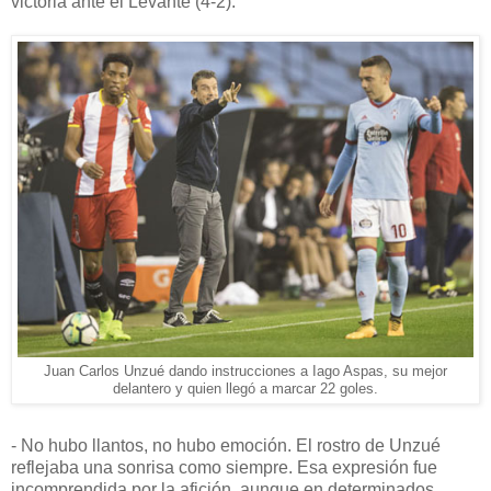
victoria ante el Levante (4-2).
Juan Carlos Unzué dando instrucciones a Iago Aspas, su mejor
delantero y quien llegó a marcar 22 goles.
- No hubo llantos, no hubo emoción. El rostro de Unzué
reflejaba una sonrisa como siempre. Esa expresión fue
incomprendida por la afición, aunque en determinados