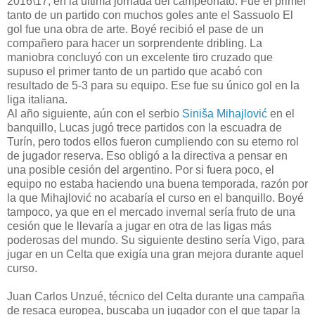
2016\17, en la última jornada del campeonato. Fue el primer
tanto de un partido con muchos goles ante el Sassuolo El
gol fue una obra de arte. Boyé recibió el pase de un
compañero para hacer un sorprendente dribling. La
maniobra concluyó con un excelente tiro cruzado que
supuso el primer tanto de un partido que acabó con
resultado de 5-3 para su equipo. Ese fue su único gol en la
liga italiana.
Al año siguiente, aún con el serbio
Siniša Mihajlović
en el
banquillo, Lucas jugó trece partidos con la escuadra de
Turín, pero todos ellos fueron cumpliendo con su eterno rol
de jugador reserva. Eso obligó a la directiva a pensar en
una posible cesión del argentino. Por si fuera poco, el
equipo no estaba haciendo una buena temporada, razón por
la que Mihajlović no acabaría el curso en el banquillo. Boyé
tampoco, ya que en el mercado invernal sería fruto de una
cesión que le llevaría a jugar en otra de las ligas más
poderosas del mundo. Su siguiente destino sería Vigo, para
jugar en un Celta que exigía una gran mejora durante aquel
curso.
Juan Carlos Unzué, técnico del Celta durante una campaña
de resaca europea, buscaba un jugador con el que tapar la