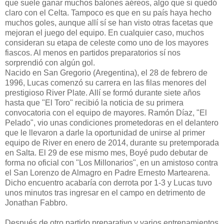
que suele ganar muchos balones aéreos, algo que si quedó
claro con el Celta. Tampoco es que en su país haya hecho
muchos goles, aunque allí sí se han visto otras facetas que
mejoran el juego del equipo. En cualquier caso, muchos
consideran su etapa de celeste como uno de los mayores
fiascos. Al menos en partidos preparatorios sí nos
sorprendió con algún gol.
Nacido en San Gregorio (Aregentina), el 28 de febrero de
1996, Lucas comenzó su carrera en las filas menores del
prestigioso River Plate. Allí se formó durante siete años
hasta que "El Toro" recibió la noticia de su primera
convocatoria con el equipo de mayores. Ramón Díaz, "El
Pelado", vio unas condiciones prometedoras en el delantero
que le llevaron a darle la oportunidad de unirse al primer
equipo de River en enero de 2014, durante su pretemporada
en Salta. El 29 de ese mismo mes, Boyé pudo debutar de
forma no oficial con "Los Millonarios", en un amistoso contra
el San Lorenzo de Almagro en Padre Ernesto Martearena.
Dicho encuentro acabaría con derrota por 1-3 y Lucas tuvo
unos minutos tras ingresar en el campo en detrimento de
Jonathan Fabbro.
Después de otro partido preparativo y varios entrenamientos