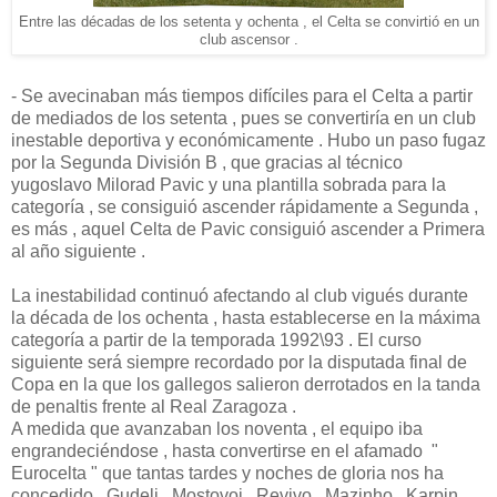
Entre las décadas de los setenta y ochenta , el Celta se convirtió en un
club ascensor .
- Se avecinaban más tiempos difíciles para el Celta a partir
de mediados de los setenta , pues se convertiría en un club
inestable deportiva y económicamente . Hubo un paso fugaz
por la Segunda División B , que gracias al técnico
yugoslavo Milorad Pavic y una plantilla sobrada para la
categoría , se consiguió ascender rápidamente a Segunda ,
es más , aquel Celta de Pavic consiguió ascender a Primera
al año siguiente .
La inestabilidad continuó afectando al club vigués durante
la década de los ochenta , hasta establecerse en la máxima
categoría a partir de la temporada 1992\93 . El curso
siguiente será siempre recordado por la disputada final de
Copa en la que los gallegos salieron derrotados en la tanda
de penaltis frente al Real Zaragoza .
A medida que avanzaban los noventa , el equipo iba
engrandeciéndose , hasta convertirse en el afamado "
Eurocelta " que tantas tardes y noches de gloria nos ha
concedido . Gudelj , Mostovoi , Revivo , Mazinho , Karpin ,