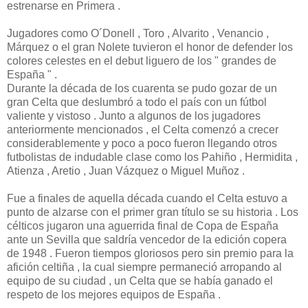
estrenarse en Primera .
Jugadores como O´Donell , Toro , Alvarito , Venancio ,
Márquez o el gran Nolete tuvieron el honor de defender los
colores celestes en el debut liguero de los " grandes de
España " .
Durante la década de los cuarenta se pudo gozar de un
gran Celta que deslumbró a todo el país con un fútbol
valiente y vistoso . Junto a algunos de los jugadores
anteriormente mencionados , el Celta comenzó a crecer
considerablemente y poco a poco fueron llegando otros
futbolistas de indudable clase como los Pahiño , Hermidita ,
Atienza , Aretio , Juan Vázquez o Miguel Muñoz .
Fue a finales de aquella década cuando el Celta estuvo a
punto de alzarse con el primer gran título se su historia . Los
célticos jugaron una aguerrida final de Copa de España
ante un Sevilla que saldría vencedor de la edición copera
de 1948 . Fueron tiempos gloriosos pero sin premio para la
afición celtiña , la cual siempre permaneció arropando al
equipo de su ciudad , un Celta que se había ganado el
respeto de los mejores equipos de España .