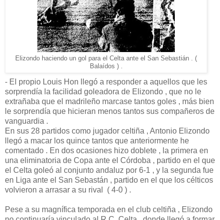
Elizondo haciendo un gol para el Celta ante el San Sebastián . (
Balaídos ) .
- El propio Louis Hon llegó a responder a aquellos que les
sorprendía la facilidad goleadora de Elizondo , que no le
extrañaba que el madrileño marcase tantos goles , más bien
le sorprendía que hicieran menos tantos sus compañeros de
vanguardia .
En sus 28 partidos como jugador celtiña , Antonio Elizondo
llegó a macar los quince tantos que anteriormente he
comentado . En dos ocasiones hizo doblete , la primera en
una eliminatoria de Copa ante el Córdoba , partido en el que
el Celta goleó al conjunto andaluz por 6-1 , y la segunda fue
en Liga ante el San Sebastán , partido en el que los célticos
volvieron a arrasar a su rival ( 4-0 ) .
Pese a su magnífica temporada en el club celtiña , Elizondo
no continuaría vinculado al R.C. Celta , donde llegó a formar