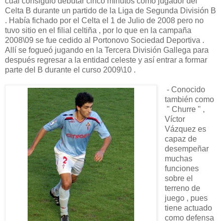
cual consiguió debutar cinco minutos como jugador del
Celta B durante un partido de la Liga de Segunda División B
. Había fichado por el Celta el 1 de Julio de 2008 pero no
tuvo sitio en el filial celtiña , por lo que en la campaña
2008\09 se fue cedido al Portonovo Sociedad Deportiva .
Allí se fogueó jugando en la Tercera División Gallega para
después regresar a la entidad celeste y así entrar a formar
parte del B durante el curso 2009\10 .
- Conocido
también como
" Churre " ,
Víctor
Vázquez es
capaz de
desempeñar
muchas
funciones
sobre el
terreno de
juego , pues
tiene actuado
como defensa