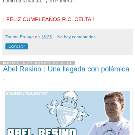
como dios manda... ¡ en Primera ! .
¡ FELIZ CUMPLEAÑOS R.C. CELTA !
Txema Ereaga
en
18:25
No hay comentarios:
Compartir
martes, 6 de agosto de 2013
Abel Resino : Una llegada con polémica
.