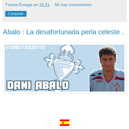
Txema Ereaga
en
15:21
No hay comentarios:
Compartir
Abalo : La desafortunada perla celeste .