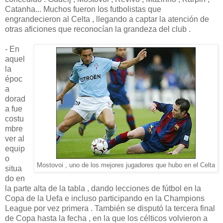
Catanha... Muchos fueron los futbolistas que
engrandecieron al Celta , llegando a captar la atención de
otras aficiones que reconocían la grandeza del club .
- En
aquel
la
époc
a
dorad
a fue
costu
mbre
ver al
equip
o
Mostovoi , uno de los mejores jugadores que hubo en el Celta
situa
do en
la parte alta de la tabla , dando lecciones de fútbol en la
Copa de la Uefa e incluso participando en la Champions
League por vez primera . También se disputó la tercera final
de Copa hasta la fecha , en la que los célticos volvieron a