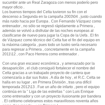
sucumbir ante un Real Zaragoza con menos poderío pero
mayor oficio .
Los buenos tiempos del Celta tuvieron su fin con el
descenso a Segunda en la campaña 2003\04 , justo cuando
más ruido hacia por Europa . Con Fernando Vázquez como
entrenador , no sólo se regresó rápidamente a Primera ,
además se volvió a disfrutar de las noches europeas al
clasificarse de nuevo para jugar la Copa de la Uefa . El fin
de Vázquez como técnico del Celta fue el fin del equipo en
la máxima categoría , pues todo un lustro sería necesario
para regresar a Primera , concretamente en la campaña
2011\12 , con Paco Herrera como entrenador .
Con una gran escasez económica , y amenazado por la
desaparicíón , el club consiguió fortalecer el nombre del
Celta gracias a un trabajado proyecto de cantera que
comenzaría a dar sus frutos . A día de hoy , el R.C. Celta se
halla en su lugar , en Primera División , tras una difícil
temporada 2012\13 . Fue un año de infarto , pero el equipo
continúa en la " Liga de las estrellas " con Luis Enrique
como entrenador y con un proyecto ilusionante por bandera
. El celtismo celebramos estos maravillosos noventa años