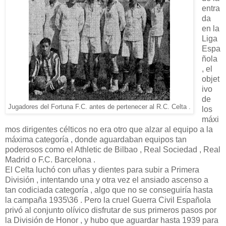
entra
da
en la
Liga
Espa
ñola
, el
objet
ivo
de
Jugadores del Fortuna F.C. antes de pertenecer al R.C. Celta .
los
máxi
mos dirigentes célticos no era otro que alzar al equipo a la
máxima categoría , donde aguardaban equipos tan
poderosos como el Athletic de Bilbao , Real Sociedad , Real
Madrid o F.C. Barcelona .
El Celta luchó con uñas y dientes para subir a Primera
División , intentando una y otra vez el ansiado ascenso a
tan codiciada categoría , algo que no se conseguiría hasta
la campaña 1935\36 . Pero la cruel Guerra Civil Española
privó al conjunto olívico disfrutar de sus primeros pasos por
la División de Honor , y hubo que aguardar hasta 1939 para