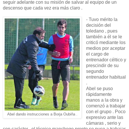
seguir adelante con su misión de salvar al equipo de un
descenso que cada vez era más claro .
- Tuvo mérito la
decisión del
toledano , pues
también a él se le
criticó mediante los
medios por aceptar
el cargo de
entrenador céltico y
prescindir de su
segundo
entrenador habitual
.
Abel se puso
rápidamente
manos a la obra y
comenzó a trabajar
con el grupo . Poco
Abel dando instrucciones a Borja Oubiña .
expresivo ante las
cámaras , serio y
con carácter , el técnico manchego pronto se puso a trabajar