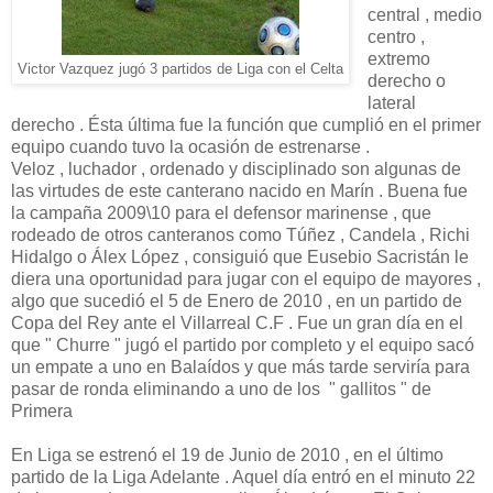
central , medio
centro ,
extremo
Victor Vazquez jugó 3 partidos de Liga con el Celta
derecho o
lateral
derecho . Ésta última fue la función que cumplió en el primer
equipo cuando tuvo la ocasión de estrenarse .
Veloz , luchador , ordenado y disciplinado son algunas de
las virtudes de este canterano nacido en Marín . Buena fue
la campaña 2009\10 para el defensor marinense , que
rodeado de otros canteranos como Túñez , Candela , Richi
Hidalgo o Álex López , consiguió que Eusebio Sacristán le
diera una oportunidad para jugar con el equipo de mayores ,
algo que sucedió el 5 de Enero de 2010 , en un partido de
Copa del Rey ante el Villarreal C.F . Fue un gran día en el
que " Churre " jugó el partido por completo y el equipo sacó
un empate a uno en Balaídos y que más tarde serviría para
pasar de ronda eliminando a uno de los " gallitos " de
Primera
En Liga se estrenó el 19 de Junio de 2010 , en el último
partido de la Liga Adelante . Aquel día entró en el minuto 22