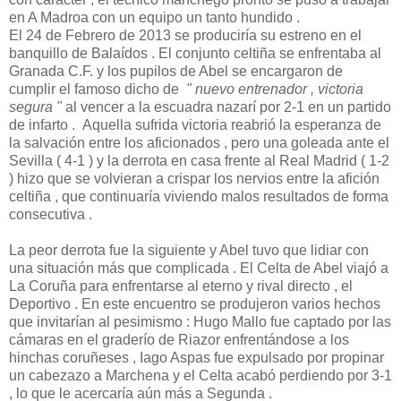
en A Madroa con un equipo un tanto hundido .
El 24 de Febrero de 2013 se produciría su estreno en el
banquillo de Balaídos . El conjunto celtiña se enfrentaba al
Granada C.F. y los pupilos de Abel se encargaron de
cumplir el famoso dicho de
" nuevo entrenador , victoria
segura "
al vencer a la escuadra nazarí por 2-1 en un partido
de infarto . Aquella sufrida victoria reabrió la esperanza de
la salvación entre los aficionados , pero una goleada ante el
Sevilla ( 4-1 ) y la derrota en casa frente al Real Madrid ( 1-2
) hizo que se volvieran a crispar los nervios entre la afición
celtiña , que continuaría viviendo malos resultados de forma
consecutiva .
La peor derrota fue la siguiente y Abel tuvo que lidiar con
una situación más que complicada . El Celta de Abel viajó a
La Coruña para enfrentarse al eterno y rival directo , el
Deportivo . En este encuentro se produjeron varios hechos
que invitarían al pesimismo : Hugo Mallo fue captado por las
cámaras en el graderío de Riazor enfrentándose a los
hinchas coruñeses , Iago Aspas fue expulsado por propinar
un cabezazo a Marchena y el Celta acabó perdiendo por 3-1
, lo que le acercaría aún más a Segunda .