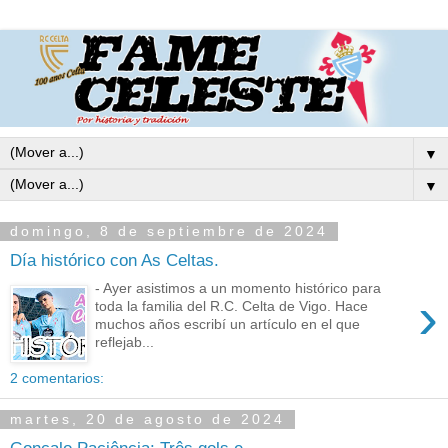
▼
▼
domingo, 8 de septiembre de 2024
Día histórico con As Celtas.
- Ayer asistimos a un momento histórico para
›
toda la familia del R.C. Celta de Vigo. Hace
muchos años escribí un artículo en el que
reflejab...
2 comentarios:
martes, 20 de agosto de 2024
Gonçalo Paciência: Três gols e