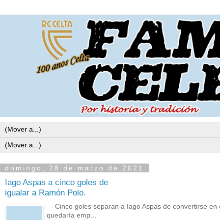
domingo, 28 de marzo de 2021
Iago Aspas a cinco goles de
igualar a Ramón Polo.
- Cinco goles separan a Iago Aspas de convertirse en el
quedaría emp...