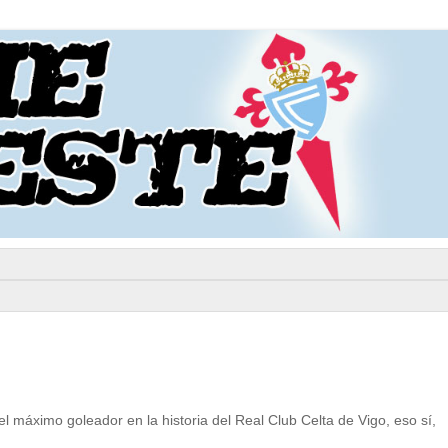
 máximo goleador en la historia del Real Club Celta de Vigo, eso sí,