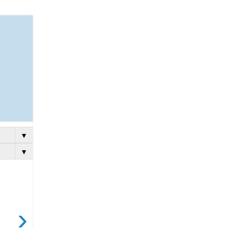
▼
▼
›