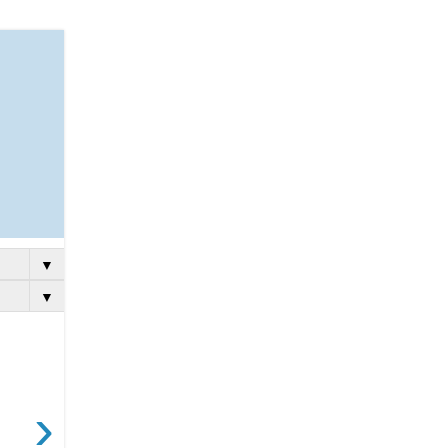
▼
▼
›