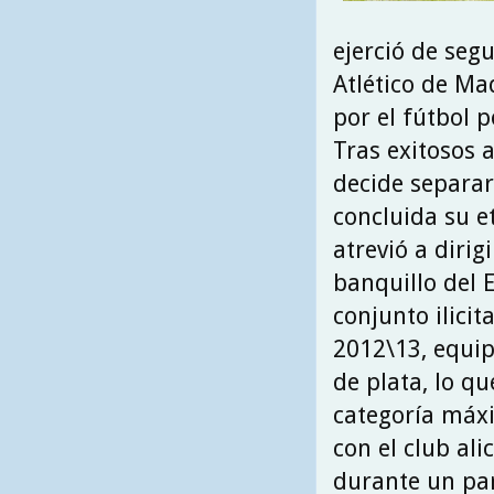
ejerció de seg
Atlético de Ma
por el fútbol 
Tras exitosos 
decide separar
concluida su e
atrevió a dirig
banquillo del 
conjunto ilici
2012\13, equipo
de plata, lo q
categoría máxi
con el club al
durante un pa