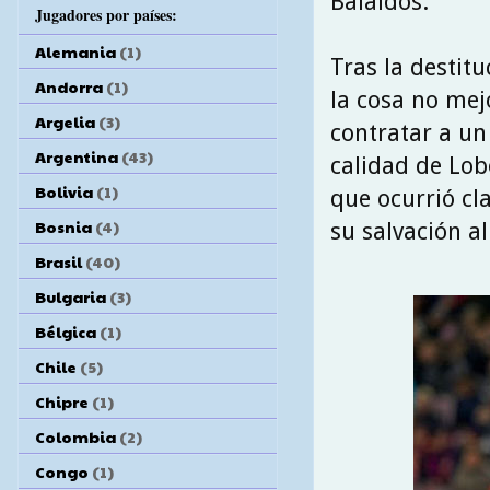
Balaídos.
Jugadores por países:
Alemania
(1)
Tras la destit
Andorra
(1)
la cosa no mej
Argelia
(3)
contratar a u
Argentina
(43)
calidad de Lobo
Bolivia
(1)
que ocurrió cl
Bosnia
(4)
su salvación a
Brasil
(40)
Bulgaria
(3)
Bélgica
(1)
Chile
(5)
Chipre
(1)
Colombia
(2)
Congo
(1)