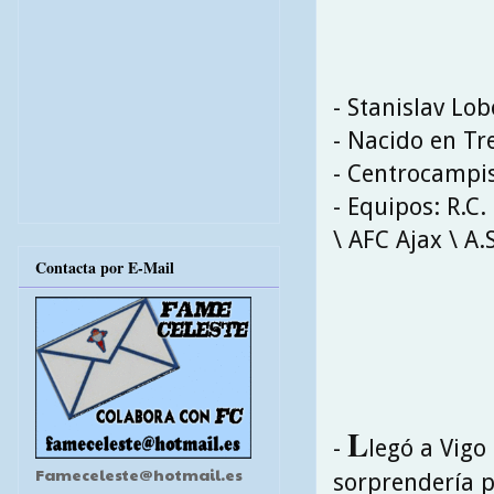
- Stanislav Lo
- Nacido en Tr
- Centrocampi
- Equipos: R.C.
\ AFC Ajax \ A.
Contacta por E-Mail
L
-
legó a Vig
Fameceleste@hotmail.es
sorprendería p