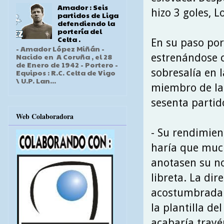
Amador : Seis
hizo 3 goles, 
partidos de Liga
defendiendo la
portería del
Celta .
En su paso por
- Amador López Miñán -
estrenándose c
Nacido en A Coruña , el 28
de Enero de 1942 - Portero -
sobresalía en 
Equipos : R.C. Celta de Vigo
\ U.P. Lan...
miembro de la 
sesenta partido
Web Colaboradora
- Su rendimie
haría que muc
anotasen su n
libreta. La dire
acostumbrada 
la plantilla de
acabaría trayé