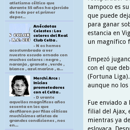
atletismo céltico que
tampoco es su
durante 55 años ha ejercido
de todo por el primer
que puede deja
depor...
para ganar sob
Anécdotas
Celestes : Los
estancia en Vi
colores del Real
Club Celta .
un magnífico f
- N os hemos
acostumbrado a ver
nuestro escudo ornado con
Empezó jugando
muchos colores : negro ,
naranja , granate , verde ,
con el que deb
blanco , azul marino , a...
(Fortuna Liga).
Merchi Arce :
Inicios
aunque no los 
prometedores
con el Celta .
- D urante
aquellos magníficos años
Fue enviado a 
sesenta en los que
filial del Aja
desfilaron por filas célticas
muchísimos atletas de
mientras ya de
grandes condiciones , nos
en...
eslovaca. Desp