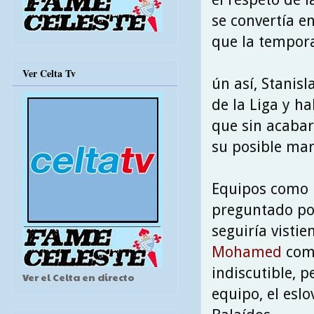
se convertía e
que la tempora
Ver Celta Tv
ún así, Stanis
de la Liga y h
que sin acabar
su posible mar
Equipos como R
preguntado po
seguiría vistie
Mohamed
como
indiscutible, p
Ver el Celta en directo
equipo, el esl