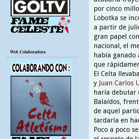
por cinco mill
Lobotka se inc
a partir de jul
gran papel con
nacional, el m
Web Colaboradora
había ganado a
que rápidament
El Celta lleva
y
Juan Carlos 
haría debutar 
Balaídos, fren
de aquel parti
tardaría en hac
Poco a poco se
el respeto de 