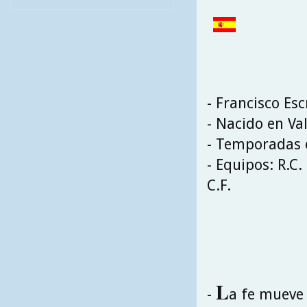
- Francisco Es
- Nacido en Va
- Temporadas e
- Equipos: R.C. 
C.F.
L
-
a fe mueve