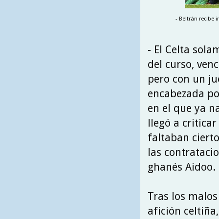
- Beltrán recibe
- El Celta sol
del curso, ven
pero con un ju
encabezada po
en el que ya n
llegó a critica
faltaban ciert
las contrataci
ghanés Aidoo.
Tras los malos
afición celtiña