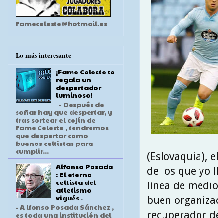
Fameceleste@hotmail.es
Lo más interesante
¡Fame Celeste te
regala un
despertador
luminoso!
- Después de
soñar hay que despertar, y
tras sortear el cojín de
Fame Celeste , tendremos
que despertar como
buenos celtistas para
cumplir...
(Eslovaquia), 
Alfonso Posada
de los que yo 
: El eterno
celtista del
línea de medio
atletismo
vigués .
buen organizad
- A lfonso Posada Sánchez ,
recuperador de
es toda una institución del