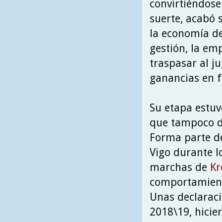
convirtiéndose
suerte, acabó 
la economía de
gestión, la em
traspasar al j
ganancias en f
Su etapa estuv
que tampoco de
Forma parte de
Vigo durante l
marchas de
Kr
comportamien
Unas declarac
2018\19, hicie