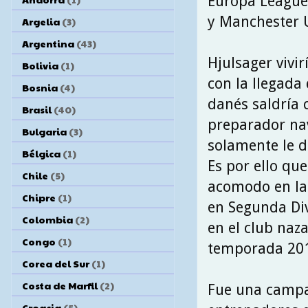
Europa League,
y Manchester Un
Argelia
(3)
Argentina
(43)
Hjulsager vivi
Bolivia
(1)
con la llegada
Bosnia
(4)
danés saldría 
Brasil
(40)
preparador nav
Bulgaria
(3)
solamente le d
Bélgica
(1)
Es por ello qu
Chile
(5)
acomodo en la
Chipre
(1)
en Segunda Di
Colombia
(2)
en el club naza
Congo
(1)
temporada 201
Corea del Sur
(1)
Costa de Marfil
(2)
Fue una campañ
Croacia
(5)