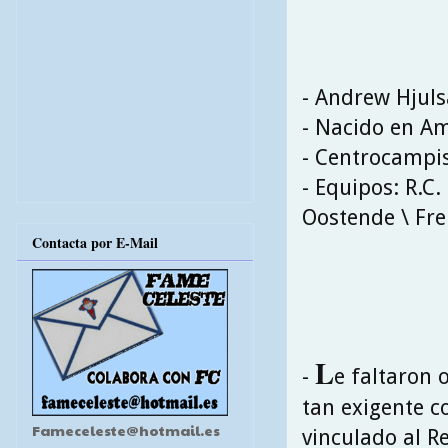
- Andrew Hjul
- Nacido en Am
- Centrocampi
- Equipos: R.C.
Oostende \ Fr
Contacta por E-Mail
L
-
e faltaron
tan exigente c
Fameceleste@hotmail.es
vinculado al R