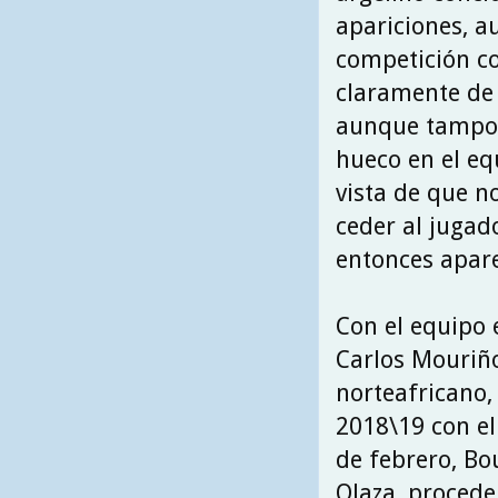
apariciones, a
competición co
claramente de 
aunque tampoc
hueco en el equ
vista de que n
ceder al jugad
entonces apare
Con el equipo 
Carlos Mouriño
norteafricano, 
2018\19 con el
de febrero, Bo
Olaza, procede