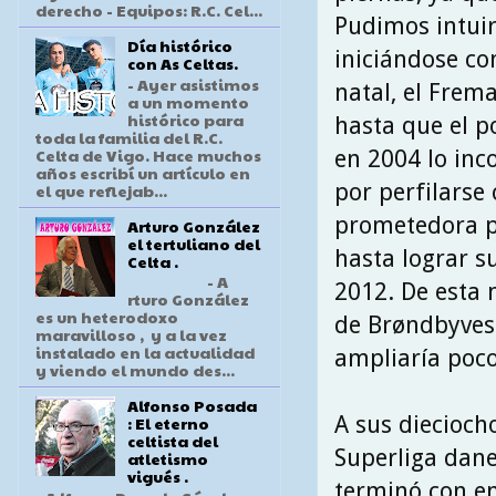
derecho - Equipos: R.C. Cel...
Pudimos intuir
Día histórico
iniciándose co
con As Celtas.
- Ayer asistimos
natal, el Frem
a un momento
histórico para
hasta que el p
toda la familia del R.C.
Celta de Vigo. Hace muchos
en 2004 lo inc
años escribí un artículo en
por perfilarse
el que reflejab...
prometedora pe
Arturo González
el tertuliano del
hasta lograr s
Celta .
- A
2012. De esta 
rturo González
es un heterodoxo
de Brøndbyvest
maravilloso , y a la vez
instalado en la actualidad
ampliaría poco
y viendo el mundo des...
Alfonso Posada
A sus diecioch
: El eterno
celtista del
Superliga dane
atletismo
vigués .
terminó con em