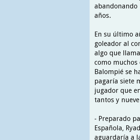
abandonando l
años.
En su último a
goleador al co
algo que llamar
como muchos ot
Balompié se ha
pagaría siete 
jugador que en
tantos y nueve
- Preparado pa
Española, Rya
aguardaría a l