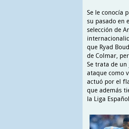
Se le conocía 
su pasado en e
selección de Ar
internacionali
que Ryad Boudebouz (رياض بودبوز) nació en 
de Colmar, per
Se trata de un
ataque como vo
actuó por el f
que además tie
la Liga Españo