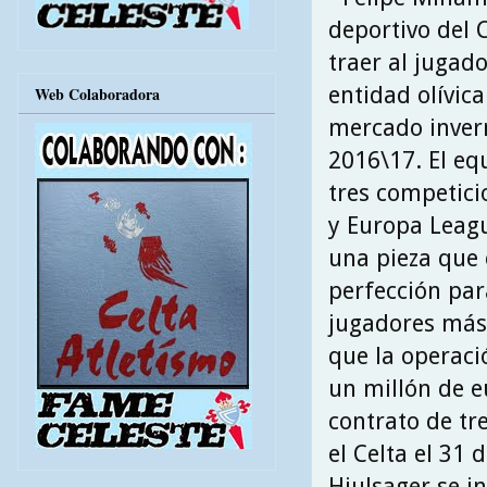
deportivo del 
traer al jugado
entidad olívica
Web Colaboradora
mercado invern
2016\17. El eq
tres competici
y Europa Leagu
una pieza que 
perfección para
jugadores más
que la operaci
un millón de e
contrato de tr
el Celta el 31 
Hjulsager se in