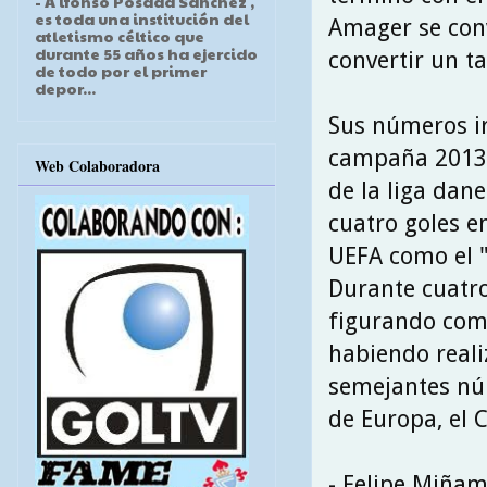
- A lfonso Posada Sánchez ,
es toda una institución del
Amager se conv
atletismo céltico que
durante 55 años ha ejercido
convertir un t
de todo por el primer
depor...
Sus números ir
campaña 2013\1
Web Colaboradora
de la liga dan
cuatro goles e
UEFA como el 
Durante cuatr
figurando com
habiendo reali
semejantes nú
de Europa, el C
- Felipe Miñam