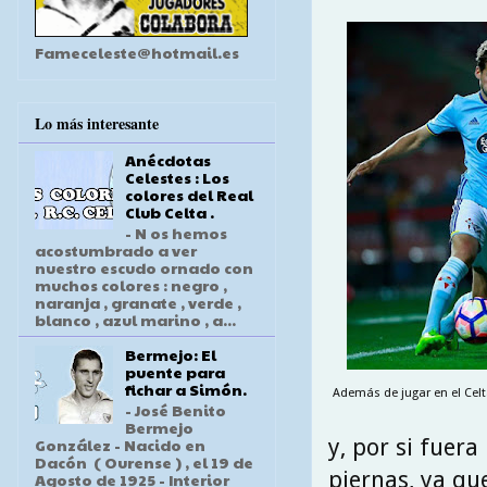
Fameceleste@hotmail.es
Lo más interesante
Anécdotas
Celestes : Los
colores del Real
Club Celta .
- N os hemos
acostumbrado a ver
nuestro escudo ornado con
muchos colores : negro ,
naranja , granate , verde ,
blanco , azul marino , a...
Bermejo: El
puente para
fichar a Simón.
Además de jugar en el Celt
- José Benito
Bermejo
y, por si fuer
González - Nacido en
Dacón ( Ourense ) , el 19 de
piernas, ya qu
Agosto de 1925 - Interior