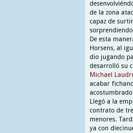
desenvolviénd
de la zona atac
capaz de surti
sorprendiendo 
De esta manera
Horsens, al ig
dio jugando pa
desarrolló su 
Michael Laudr
acabar fichand
acostumbrado a
Llegó a la em
contrato de tr
menores. Tarda
ya con diecinu