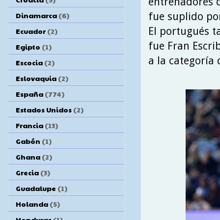
entrenadores d
fue suplido p
Dinamarca
(6)
El portugués 
Ecuador
(2)
fue Fran Escri
Egipto
(1)
a la categoría 
Escocia
(2)
Eslovaquia
(2)
España
(774)
Estados Unidos
(2)
Francia
(13)
Gabón
(1)
Ghana
(2)
Grecia
(3)
Guadalupe
(1)
Holanda
(5)
Honduras
(1)