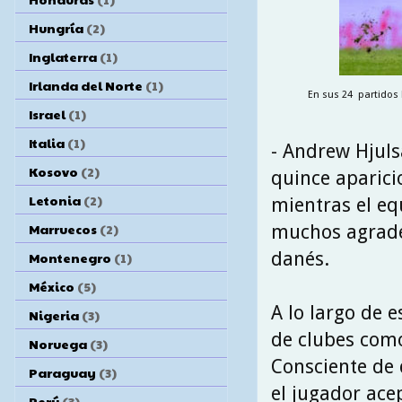
Hungría
(2)
Inglaterra
(1)
Irlanda del Norte
(1)
En sus 24 partidos l
Israel
(1)
Italia
(1)
- Andrew Hjul
Kosovo
(2)
quince aparici
Letonia
(2)
mientras el eq
Marruecos
(2)
muchos agradec
danés.
Montenegro
(1)
México
(5)
A lo largo de 
Nigeria
(3)
de clubes como
Noruega
(3)
Consciente de 
Paraguay
(3)
el jugador ace
Perú
(3)