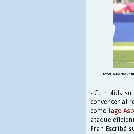
Ryad Boudebouz fue 
- Cumplida su 
convencer al r
como
Iago As
ataque eficient
Fran Escribá s