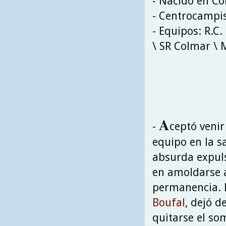
- Nacido en Co
- Centrocampi
- Equipos: R.C.
\ SR Colmar \ 
A
-
ceptó venir
equipo en la s
absurda expuls
en amoldarse a
permanencia. 
Boufal
, dejó d
quitarse el so