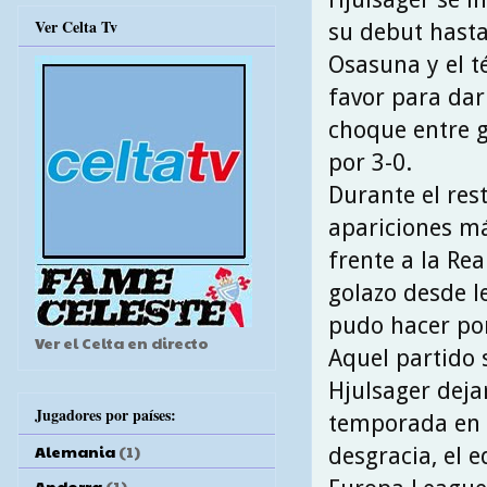
Ver Celta Tv
su debut hasta 
Osasuna y el t
favor para dar
choque entre g
por 3-0.
Durante el res
apariciones más
frente a la Re
golazo desde l
pudo hacer por
Ver el Celta en directo
Aquel partido 
Hjulsager deja
Jugadores por países:
temporada en l
Alemania
(1)
desgracia, el 
Andorra
(1)