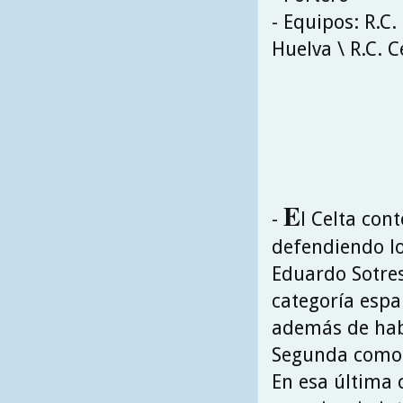
- Equipos: R.C.
Huelva \ R.C. C
E
-
l Celta con
defendiendo los
Eduardo Sotre
categoría espa
además de habe
Segunda como 
En esa última 