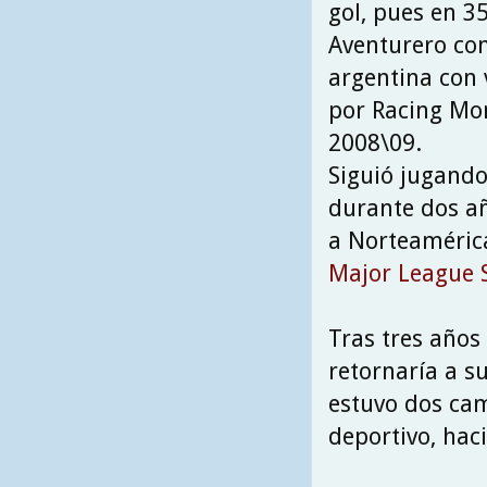
gol, pues en 3
Aventurero com
argentina con 
por Racing Mon
2008\09.
Siguió jugando
durante dos añ
a Norteamérica
Major League 
Tras tres años
retornaría a su
estuvo dos cam
deportivo, hac