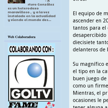
- A
rturo González
es un heterodoxo
maravilloso , y a la vez
El equipo de 
instalado en la actualidad
y viendo el mundo des...
ascender en 20
tantos para el
desapercibido 
Web Colaboradora
diecisiete tan
delanteros de 
Su magnífico e
el tipo en la c
buen juego de 
como un firme 
Mientras, el p
ocasiones le p
tener alguna a