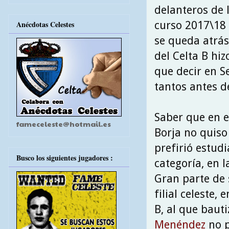
delanteros de 
curso 2017\18 
Anécdotas Celestes
se queda atrás
del Celta B hi
que decir en S
tantos antes de
Saber que en e
fameceleste@hotmail.es
Borja no quiso
prefirió estud
Busco los siguientes jugadores :
categoría, en 
Gran parte de 
filial celeste
B, al que baut
Menéndez
no p