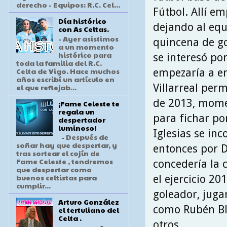
derecho - Equipos: R.C. Cel...
Fútbol. Allí e
Día histórico
dejando al equ
con As Celtas.
- Ayer asistimos
quincena de go
a un momento
histórico para
se interesó po
toda la familia del R.C.
Celta de Vigo. Hace muchos
empezaría a ent
años escribí un artículo en
Villarreal per
el que reflejab...
de 2013, momen
¡Fame Celeste te
regala un
para fichar por
despertador
luminoso!
Iglesias se inc
- Después de
soñar hay que despertar, y
entonces por D
tras sortear el cojín de
Fame Celeste , tendremos
concedería la 
que despertar como
buenos celtistas para
el ejercicio 2
cumplir...
goleador, juga
Arturo González
como Rubén B
el tertuliano del
Celta .
otros.