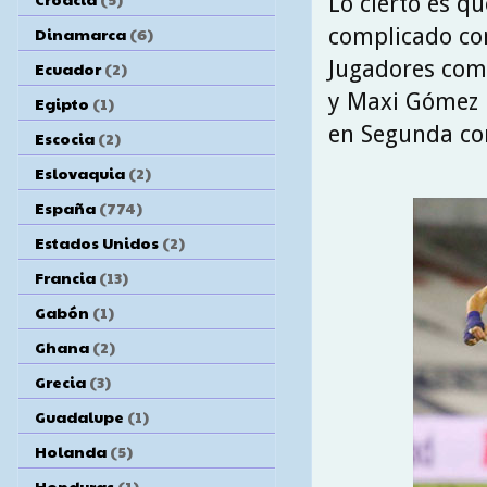
Lo cierto es q
complicado con
Dinamarca
(6)
Jugadores co
Ecuador
(2)
y Maxi Gómez n
Egipto
(1)
en Segunda con
Escocia
(2)
Eslovaquia
(2)
España
(774)
Estados Unidos
(2)
Francia
(13)
Gabón
(1)
Ghana
(2)
Grecia
(3)
Guadalupe
(1)
Holanda
(5)
Honduras
(1)