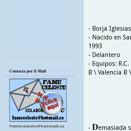
- Borja Iglesia
- Nacido en Sa
1993
- Delantero
- Equipos: R.C.
Contacta por E-Mail
B \ Valencia B \
D
Fameceleste@hotmail.es
-
emasiada s