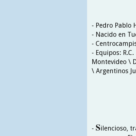
- Pedro Pablo
- Nacido en Tu
- Centrocampi
- Equipos: R.C.
Montevideo \ D
\ Argentinos Ju
S
-
ilencioso, t