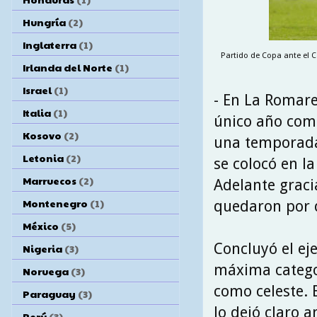
Hungría
(2)
Inglaterra
(1)
Partido de Copa ante el C
Irlanda del Norte
(1)
Israel
(1)
- En La Romare
Italia
(1)
único año como
Kosovo
(2)
una temporada 
Letonia
(2)
se colocó en l
Marruecos
(2)
Adelante graci
Montenegro
(1)
quedaron por d
México
(5)
Concluyó el eje
Nigeria
(3)
máxima categor
Noruega
(3)
como celeste. 
Paraguay
(3)
lo dejó claro 
Perú
(3)