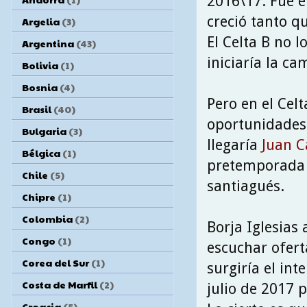
2016\17. Fue e
creció tanto q
Argelia
(3)
El Celta B no l
Argentina
(43)
iniciaría la 
Bolivia
(1)
Bosnia
(4)
Pero en el Cel
Brasil
(40)
oportunidades 
Bulgaria
(3)
llegaría
Juan C
Bélgica
(1)
pretemporada d
Chile
(5)
santiagués.
Chipre
(1)
Colombia
(2)
Borja Iglesias 
Congo
(1)
escuchar ofert
Corea del Sur
(1)
surgiría el int
Costa de Marfil
(2)
julio de 2017 
Croacia
(5)