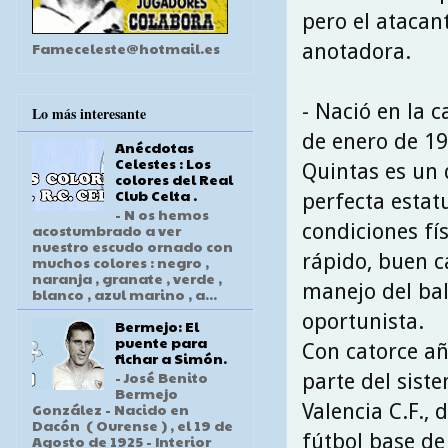
pero el atacan
Fameceleste@hotmail.es
anotadora.
- Nació en la c
Lo más interesante
de enero de 19
Anécdotas
Celestes : Los
Quintas es un 
colores del Real
Club Celta .
perfecta estat
- N os hemos
condiciones fí
acostumbrado a ver
nuestro escudo ornado con
rápido, buen c
muchos colores : negro ,
naranja , granate , verde ,
manejo del ba
blanco , azul marino , a...
oportunista.
Bermejo: El
puente para
Con catorce añ
fichar a Simón.
- José Benito
parte del siste
Bermejo
Valencia C.F., 
González - Nacido en
Dacón ( Ourense ) , el 19 de
fútbol base de
Agosto de 1925 - Interior