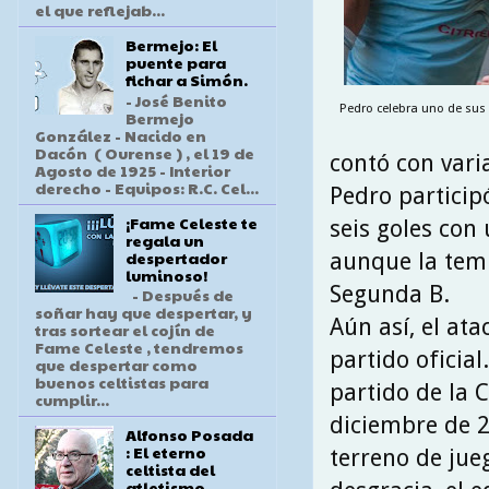
el que reflejab...
Bermejo: El
puente para
fichar a Simón.
- José Benito
Pedro celebra uno de sus go
Bermejo
González - Nacido en
Dacón ( Ourense ) , el 19 de
contó con vari
Agosto de 1925 - Interior
derecho - Equipos: R.C. Cel...
Pedro particip
¡Fame Celeste te
seis goles con
regala un
despertador
aunque la temp
luminoso!
Segunda B.
- Después de
soñar hay que despertar, y
Aún así, el at
tras sortear el cojín de
Fame Celeste , tendremos
partido oficia
que despertar como
buenos celtistas para
partido de la 
cumplir...
diciembre de 2
Alfonso Posada
: El eterno
terreno de jue
celtista del
atletismo