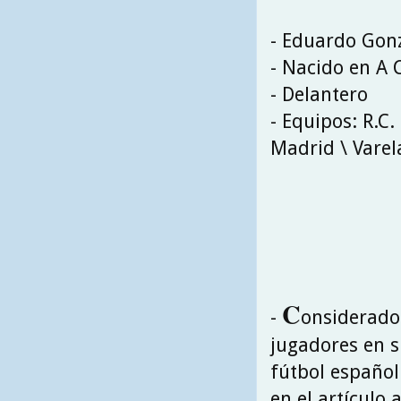
- Eduardo Gonz
- Nacido en A 
- Delantero
- Equipos: R.C.
Madrid \ Varela
C
-
onsiderado
jugadores en s
fútbol español
en el artículo 