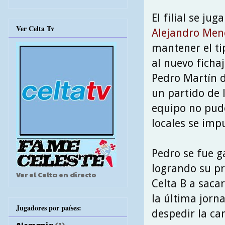
El filial se j
Ver Celta Tv
Alejandro Me
mantener el ti
al nuevo ficha
Pedro Martín d
un partido de 
equipo no pudo
locales se imp
Pedro se fue g
logrando su pr
Ver el Celta en directo
Celta B a saca
la última jorn
Jugadores por países:
despedir la c
Alemania
(1)