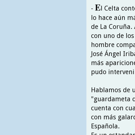
E
-
l Celta con
lo hace aún má
de La Coruña. 
con uno de los
hombre compa
José Ángel Irib
más aparicione
pudo interveni
Hablamos de un
"guardameta de
cuenta con cua
con más galard
Española.