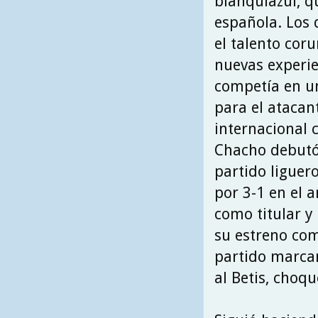
blanquiazul, q
española. Los 
el talento cor
nuevas experie
competía en un
para el ataca
internacional 
Chacho debutó 
partido liguer
por 3-1 en el 
como titular y
su estreno com
partido marcan
al Betis, choq