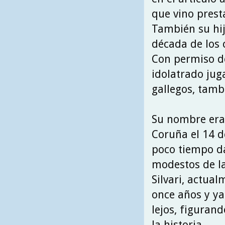
que vino prest
También su hij
década de los 
Con permiso de
idolatrado jug
gallegos, tambi
Su nombre era 
Coruña el 14 d
poco tiempo da
modestos de la
Silvari, actual
once años y ya
lejos, figuran
la historia.