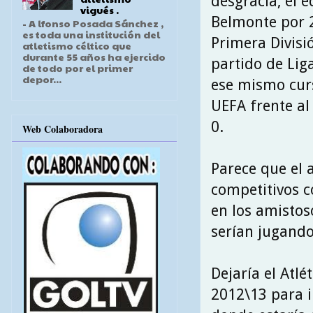
desgracia, el 
vigués .
Belmonte por 2
- A lfonso Posada Sánchez ,
es toda una institución del
Primera Divisi
atletismo céltico que
durante 55 años ha ejercido
partido de Lig
de todo por el primer
depor...
ese mismo cur
UEFA frente al
0.
Web Colaboradora
Parece que el 
competitivos c
en los amistos
serían jugando
Dejaría el Atl
2012\13 para i