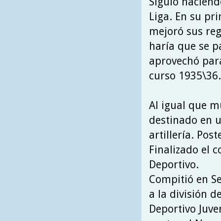
Siguió haciend
Liga. En su pr
mejoró sus reg
haría que se p
aprovechó para
curso 1935\36.
Al igual que m
destinado en un
artillería. Pos
Finalizado el c
Deportivo.
Compitió en Se
a la división d
Deportivo Juve