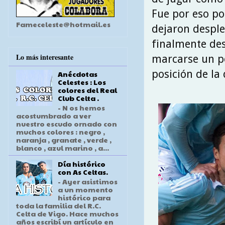
Fue por eso po
Fameceleste@hotmail.es
dejaron desple
finalmente des
Lo más interesante
marcarse un pó
posición de la
Anécdotas
Celestes : Los
colores del Real
Club Celta .
- N os hemos
acostumbrado a ver
nuestro escudo ornado con
muchos colores : negro ,
naranja , granate , verde ,
blanco , azul marino , a...
Día histórico
con As Celtas.
- Ayer asistimos
a un momento
histórico para
toda la familia del R.C.
Celta de Vigo. Hace muchos
años escribí un artículo en