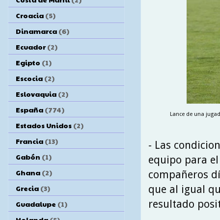
Croacia
(5)
Dinamarca
(6)
Ecuador
(2)
Egipto
(1)
Escocia
(2)
Eslovaquia
(2)
España
(774)
Lance de una jugad
Estados Unidos
(2)
Francia
(13)
- Las condicio
Gabón
(1)
equipo para el
Ghana
(2)
compañeros día
que al igual q
Grecia
(3)
resultado posit
Guadalupe
(1)
Holanda
(5)