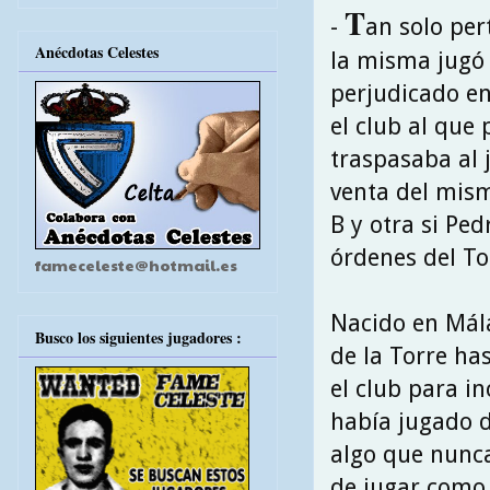
T
-
an solo per
Anécdotas Celestes
la misma jugó p
perjudicado en
el club al que
traspasaba al 
venta del mism
B y otra si Ped
órdenes del T
fameceleste@hotmail.es
Nacido en Mála
Busco los siguientes jugadores :
de la Torre ha
el club para i
había jugado 
algo que nunca
de jugar como 