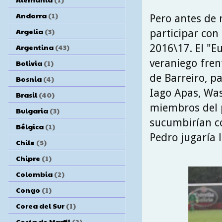
Andorra
(1)
Pero antes de 
Argelia
(3)
participar con
2016\17. El "E
Argentina
(43)
veraniego fren
Bolivia
(1)
de Barreiro, pa
Bosnia
(4)
Iago Apas, Wass
Brasil
(40)
miembros del 
Bulgaria
(3)
sucumbirían c
Bélgica
(1)
Pedro jugaría 
Chile
(5)
Chipre
(1)
Colombia
(2)
Congo
(1)
Corea del Sur
(1)
Costa de Marfil
(2)