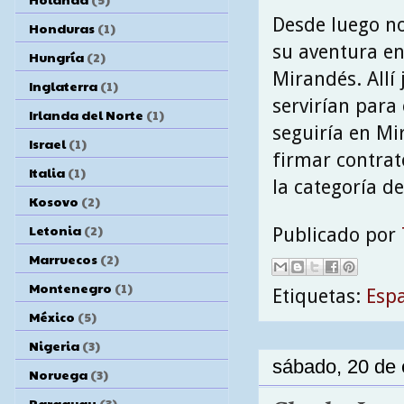
Desde luego no
Honduras
(1)
su aventura en 
Hungría
(2)
Mirandés. Allí
Inglaterra
(1)
servirían para
Irlanda del Norte
(1)
seguiría en Mi
Israel
(1)
firmar contrat
Italia
(1)
la categoría d
Kosovo
(2)
Letonia
(2)
Publicado por
Marruecos
(2)
Montenegro
(1)
Etiquetas:
Esp
México
(5)
Nigeria
(3)
sábado, 20 de
Noruega
(3)
Paraguay
(3)