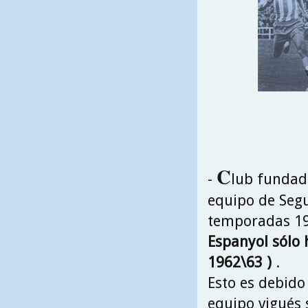
C
-
lub fundado
equipo de Segu
temporadas 196
Espanyol sólo 
1962\63 )
.
Esto es debido
equipo vigués 