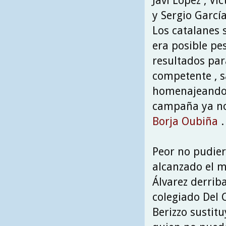
Javi López , Ví
y Sergio García
Los catalanes
era posible p
resultados para
competente , s
homenajeando a
campaña ya no 
Borja Oubiña
.
Peor no pudier
alcanzado el m
Álvarez derriba
colegiado Del 
Berizzo sustit