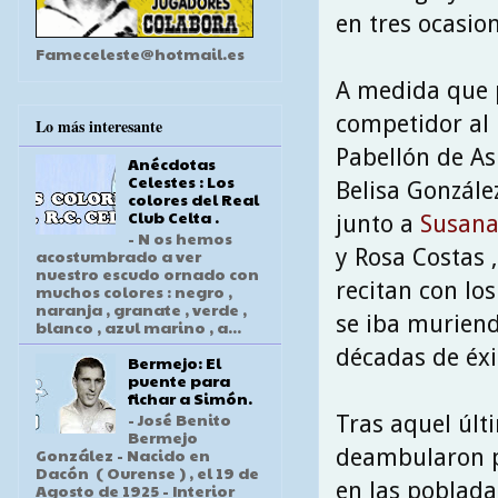
en tres ocasio
Fameceleste@hotmail.es
A medida que p
competidor al 
Lo más interesante
Pabellón de As
Anécdotas
Celestes : Los
Belisa Gonzále
colores del Real
Club Celta .
junto a
Susana
- N os hemos
y Rosa Costas 
acostumbrado a ver
nuestro escudo ornado con
recitan con lo
muchos colores : negro ,
naranja , granate , verde ,
se iba muriend
blanco , azul marino , a...
décadas de éxi
Bermejo: El
puente para
fichar a Simón.
- José Benito
Tras aquel últi
Bermejo
deambularon po
González - Nacido en
Dacón ( Ourense ) , el 19 de
en las pobladas
Agosto de 1925 - Interior