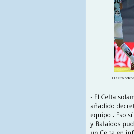
El Celta cele
- El Celta sol
añadido decret
equipo . Eso sí
y Balaídos pud
un Celta en in