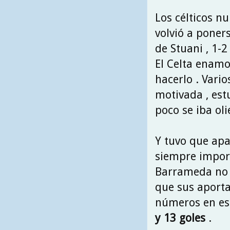
Los célticos n
volvió a poner
de Stuani , 1-2 
El Celta enamo
hacerlo . Vari
motivada , est
poco se iba ol
Y tuvo que apa
siempre import
Barrameda no s
que sus aporta
números en es
y 13 goles
.