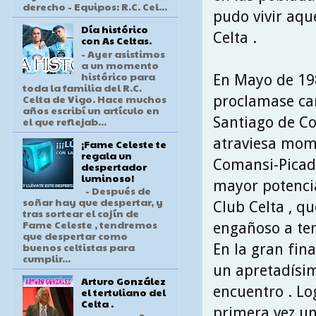
derecho - Equipos: R.C. Cel...
pudo vivir aqu
Día histórico
Celta .
con As Celtas.
- Ayer asistimos
a un momento
histórico para
En Mayo de 19
toda la familia del R.C.
Celta de Vigo. Hace muchos
proclamase cam
años escribí un artículo en
Santiago de Co
el que reflejab...
atraviesa mome
¡Fame Celeste te
regala un
Comansi-Picade
despertador
luminoso!
mayor potencia
- Después de
soñar hay que despertar, y
Club Celta , q
tras sortear el cojín de
Fame Celeste , tendremos
engañoso a ten
que despertar como
buenos celtistas para
En la gran fina
cumplir...
un apretadísim
Arturo González
encuentro . Lo
el tertuliano del
Celta .
primera vez un