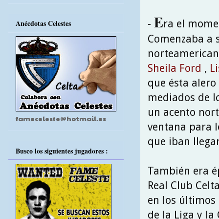
E
-
ra el mome
Anécdotas Celestes
Comenzaba a s
norteamerican
Sheila Ford
,
Li
que ésta alero
mediados de l
un acento nort
fameceleste@hotmail.es
ventana para l
que iban llega
Busco los siguientes jugadores :
También era ép
Real Club Celt
en los últimos
de la Liga y l