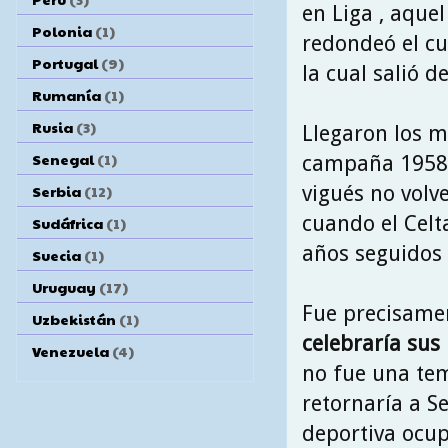
en Liga , aque
Polonia
(1)
redondeó el cu
Portugal
(9)
la cual salió de
Rumanía
(1)
Rusia
(3)
Llegaron los m
Senegal
(1)
campaña 1958\
Serbia
(12)
vigués no volv
cuando el Celt
Sudáfrica
(1)
años seguidos 
Suecia
(1)
Uruguay
(17)
Fue precisam
Uzbekistán
(1)
celebraría sus
Venezuela
(4)
no fue una tem
retornaría a S
deportiva ocup