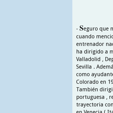
S
-
eguro que m
cuando mencion
entrenador nac
ha dirigido a 
Valladolid , De
Sevilla . Adem
como ayudante
Colorado en 19
También dirigió
portuguesa , r
trayectoria co
en Venecia ( Ita