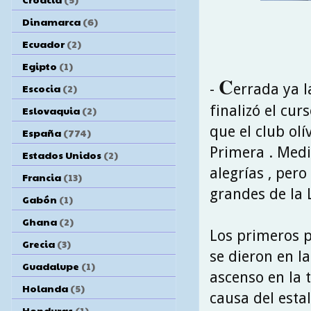
Dinamarca
(6)
Ecuador
(2)
Egipto
(1)
C
-
errada ya 
Escocia
(2)
finalizó el cur
Eslovaquia
(2)
que el club ol
España
(774)
Primera . Medio
Estados Unidos
(2)
alegrías , per
Francia
(13)
grandes de la 
Gabón
(1)
Ghana
(2)
Los primeros p
Grecia
(3)
se dieron en l
Guadalupe
(1)
ascenso en la 
Holanda
(5)
causa del estal
Honduras
(1)