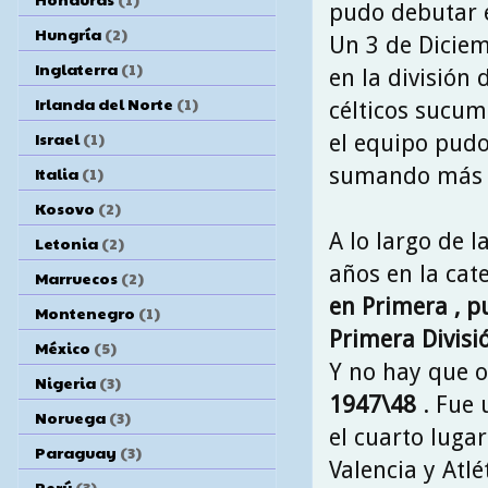
pudo debutar 
Hungría
(2)
Un 3 de Diciem
Inglaterra
(1)
en la división 
Irlanda del Norte
(1)
célticos sucum
Israel
(1)
el equipo pudo 
Italia
(1)
sumando más a
Kosovo
(2)
A lo largo de 
Letonia
(2)
años en la cate
Marruecos
(2)
en Primera , p
Montenegro
(1)
Primera Divisi
México
(5)
Y no hay que o
Nigeria
(3)
1947\48
. Fue 
Noruega
(3)
el cuarto lugar
Paraguay
(3)
Valencia y Atl
Perú
(3)