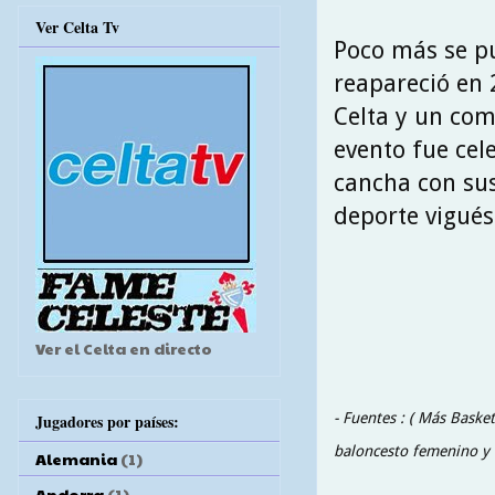
Ver Celta Tv
Poco más se pu
reapareció en 
Celta y un com
evento fue cel
cancha con sus
deporte vigués
Ver el Celta en directo
- Fuentes : ( Más Basket
Jugadores por países:
baloncesto femenino y 
Alemania
(1)
Andorra
(1)