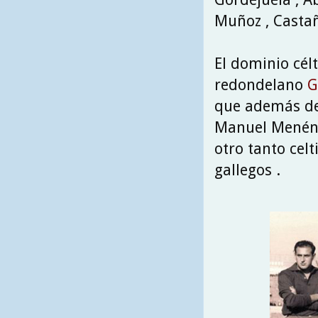
Muñoz , Castañ
El dominio célt
redondelano
G
que además de 
Manuel Menénd
otro tanto celt
gallegos .