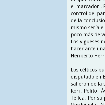
el marcador . 
control del pa
de la conclusi
mismo sería el
poco más de ve
Los vigueses n
hacer ante un
Heriberto Herre
Los célticos p
disputado en B
salieron de la 
Rori , Polito ,
Téllez . Por su 
Gordejuela , Ab