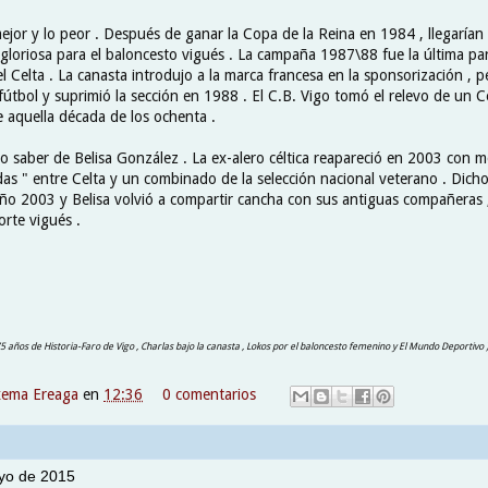
 mejor y lo peor . Después de ganar la Copa de la Reina en 1984 , llegarían 
gloriosa para el baloncesto vigués . La campaña 1987\88 fue la última par
el Celta . La canasta introdujo a la marca francesa en la sponsorización , p
fútbol y suprimió la sección en 1988 . El C.B. Vigo tomó el relevo de un C
de aquella década de los ochenta .
 saber de Belisa González . La ex-alero céltica reapareció en 2003 con m
das " entre Celta y un combinado de la selección nacional veterano . Dich
año 2003 y Belisa volvió a compartir cancha con sus antiguas compañeras ,
orte vigués .
75 años de Historia-Faro de Vigo , Charlas bajo la canasta , Lokos por el baloncesto femenino y El Mundo Deportivo )
xema Ereaga
en
12:36
0 comentarios
yo de 2015