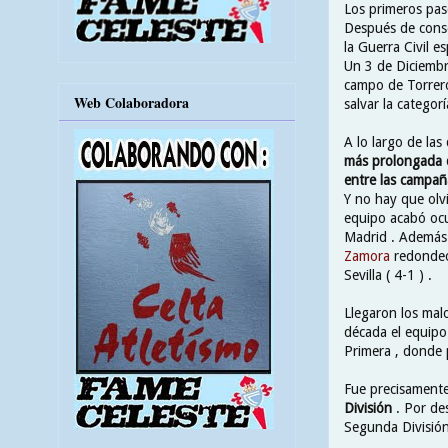
Los primeros pas
Después de conse
la Guerra Civil e
Un 3 de Diciembre
campo de Torrero
Web Colaboradora
salvar la categor
A lo largo de las
más prolongada d
entre las campa
Y no hay que olv
equipo acabó ocup
Madrid . Además 
Zamora
redondeó 
Sevilla ( 4-1 ) .
Llegaron los mal
década el equipo 
Primera , donde 
Fue precisament
División
. Por de
Segunda División