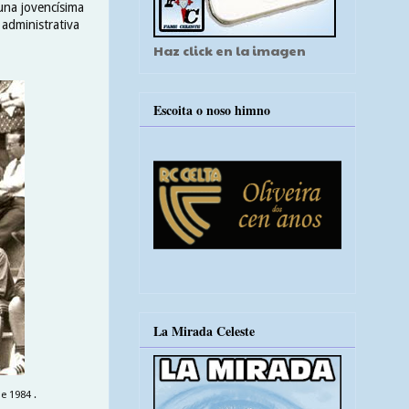
 una jovencísima
 administrativa
Haz click en la imagen
Escoita o noso himno
La Mirada Celeste
e 1984 .