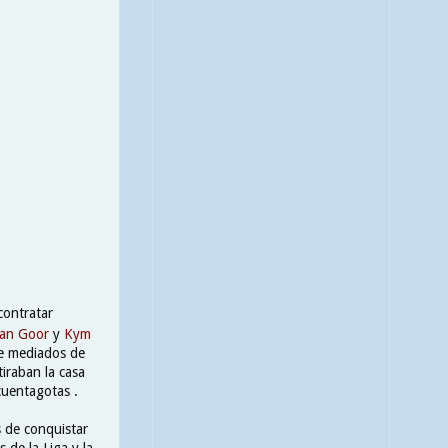
contratar
Van Goor
y
Kym
de mediados de
iraban la casa
cuentagotas .
s de conquistar
 de la Liga y la