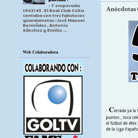
- T emporada
Anécdotas C
1942\43 . El Real Club Celta
contaba con tres fabulosos
guardametas : José Manuel
Bermúdez , Antonio
Sánchez y Emilio ...
Web Colaboradora
C
-
errada ya la
puntos , toca ce
el fútbol de élit
de la Liga Españo