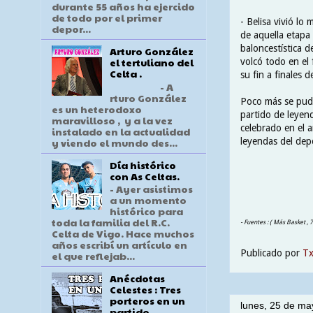
durante 55 años ha ejercido
de todo por el primer
- Belisa vivió lo
depor...
de aquella etapa 
baloncestística d
Arturo González
el tertuliano del
volcó todo en el 
Celta .
su fin a finales 
- A
rturo González
Poco más se pudo
es un heterodoxo
partido de leyen
maravilloso , y a la vez
celebrado en el 
instalado en la actualidad
y viendo el mundo des...
leyendas del dep
Día histórico
con As Celtas.
- Ayer asistimos
a un momento
histórico para
toda la familia del R.C.
- Fuentes : ( Más Basket , 
Celta de Vigo. Hace muchos
años escribí un artículo en
Publicado por
T
el que reflejab...
Anécdotas
Celestes : Tres
porteros en un
lunes, 25 de ma
partido .