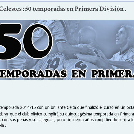
elestes : 50 temporadas en Primera División .
 temporada 2014\15 con un brillante Celta que finalizó el curso en un oct
lebrar que el club olívico cumplirá su quincuagésima temporada en Primera
e , con sus penas y sus alegrías , pero cincuenta años compitiendo contra 
la .