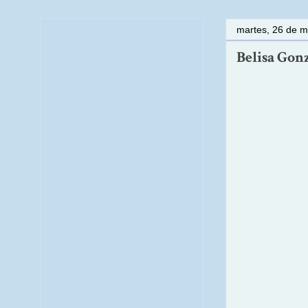
martes, 26 de 
Belisa Gonz