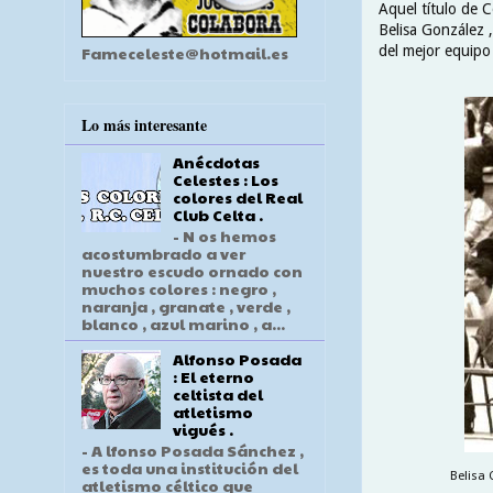
Aquel título de C
Belisa González ,
del mejor equipo
Fameceleste@hotmail.es
Lo más interesante
Anécdotas
Celestes : Los
colores del Real
Club Celta .
- N os hemos
acostumbrado a ver
nuestro escudo ornado con
muchos colores : negro ,
naranja , granate , verde ,
blanco , azul marino , a...
Alfonso Posada
: El eterno
celtista del
atletismo
vigués .
- A lfonso Posada Sánchez ,
es toda una institución del
Belisa 
atletismo céltico que