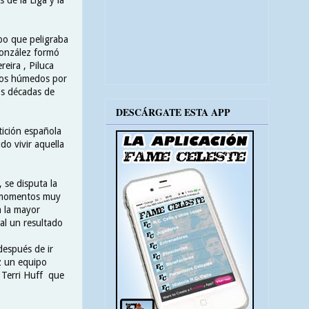
po que peligraba
 González formó
reira , Piluca
ojos húmedos por
os décadas de
DESCÁRGATE ESTA APP
tición española
do vivir aquella
se disputa la
a momentos muy
a la mayor
nal un resultado
después de ir
z un equipo
a Terri Huff que