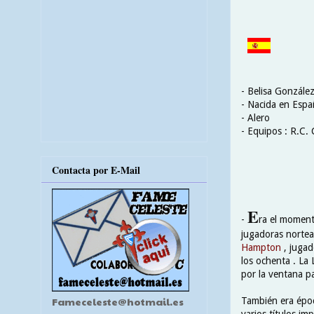
- Belisa Gonzále
- Nacida en Espa
- Alero
- Equipos : R.C. 
Contacta por E-Mail
E
-
ra el moment
jugadoras nortea
Hampton
, jugad
los ochenta . La
por la ventana pa
Fameceleste@hotmail.es
También era época
varios títulos im