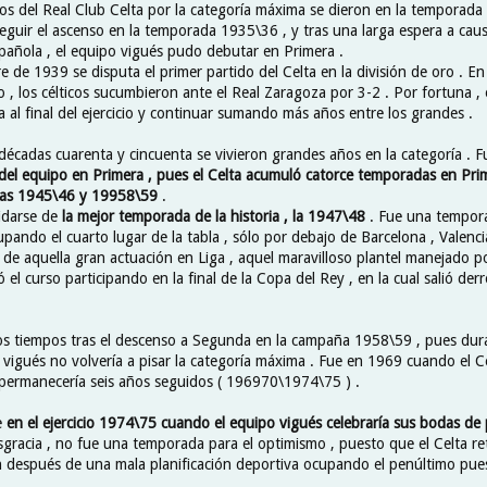
os del Real Club Celta por la categoría máxima se dieron en la temporada
guir el ascenso en la temporada 1935\36 , y tras una larga espera a causa
spañola , el equipo vigués pudo debutar en Primera .
 de 1939 se disputa el primer partido del Celta en la división de oro . En
 , los célticos sucumbieron ante el Real Zaragoza por 3-2 . Por fortuna ,
ía al final del ejercicio y continuar sumando más años entre los grandes .
 décadas cuarenta y cincuenta se vivieron grandes años en la categoría . F
el equipo en Primera , pues el Celta acumuló catorce temporadas en Prim
ñas 1945\46 y 19958\59
.
idarse de
la mejor temporada de la historia , la 1947\48
. Fue una tempora
ando el cuarto lugar de la tabla , sólo por debajo de Barcelona , Valenci
de aquella gran actuación en Liga , aquel maravilloso plantel manejado 
el curso participando en la final de la Copa del Rey , en la cual salió der
os tiempos tras el descenso a Segunda en la campaña 1958\59 , pues dur
vigués no volvería a pisar la categoría máxima . Fue en 1969 cuando el Ce
permanecería seis años seguidos ( 196970\1974\75 ) .
e
en el ejercicio 1974\75 cuando el equipo vigués celebraría sus bodas de 
sgracia , no fue una temporada para el optimismo , puesto que el Celta re
 después de una mala planificación deportiva ocupando el penúltimo puest