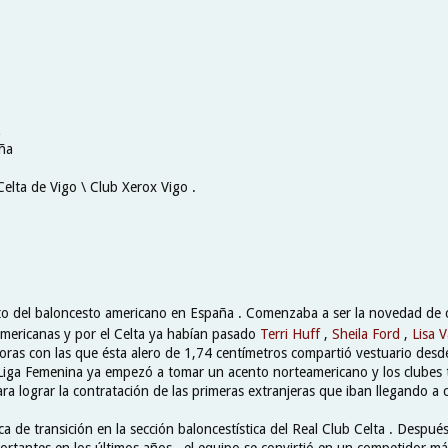
z
ña
Celta de Vigo \ Club Xerox Vigo .
o del baloncesto americano en España . Comenzaba a ser la novedad de 
mericanas y por el Celta ya habían pasado
Terri Huff
,
Sheila Ford
,
Lisa 
oras con las que ésta alero de 1,74 centímetros compartió vestuario des
 Liga Femenina ya empezó a tomar un acento norteamericano y los clubes t
ra lograr la contratación de las primeras extranjeras que iban llegando a 
 de transición en la sección baloncestística del Real Club Celta . Despué
portantes en los últimos años , el equipo se convirtió en un competidor más