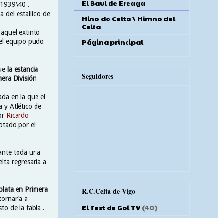
El Baul de Ereaga
 1939\40 .
 del estallido de
Hino do Celta \ Himno del
Celta
 aquel extinto
Página principal
 el equipo pudo
ue
la estancia
Seguidores
era División
da en la que el
a y Atlético de
por
Ricardo
rotado por el
ante toda una
lta regresaría a
plata en Primera
R.C.Celta de Vigo
tornaría a
El Test de Gol TV
(40)
o de la tabla .