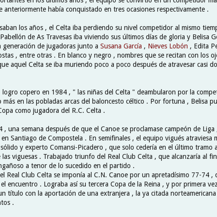
ue anteriormente había conquistado en tres ocasiones respectivamente .
aban los años , el Celta iba perdiendo su nivel competidor al mismo tiem
l Pabellón de As Travesas iba viviendo sus últimos días de gloria y Belisa
ma generación de jugadoras junto a
Susana García
,
Nieves Lobón
, Edita Pe
stas , entre otras . En blanco y negro , nombres que se recitan con los 
a que aquel Celta se iba muriendo poco a poco después de atravesar casi d
o logro copero en 1984 , " las niñas del Celta " deambularon por la compe
lo más en las pobladas arcas del baloncesto céltico . Por fortuna , Belisa pu
 Copa como jugadora del R.C. Celta .
, una semana después de que el Canoe se proclamase campeón de Liga , 
 en Santiago de Compostela . En semifinales , el equipo vigués atravies
 sólido y experto Comansi-Picadero , que solo cedería en el último tramo 
e las viguesas . Trabajado triunfo del Real Club Celta , que alcanzaría al fi
gañoso a tenor de lo sucedido en el partido .
, el Real Club Celta se imponía al C.N. Canoe por un apretadísimo 77-74 , 
l encuentro . Lograba así su tercera Copa de la Reina , y por primera ve
n título con la aportación de una extranjera , la ya citada norteamerican
tos .