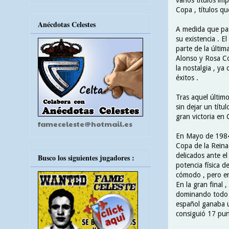
Copa , títulos q
Anécdotas Celestes
A medida que pas
su existencia . E
parte de la últi
Alonso y Rosa Co
la nostalgia , y
éxitos .
Tras aquel últim
sin dejar un títu
gran victoria en
fameceleste@hotmail.es
En Mayo de 1984 
Copa de la Reina
delicados ante el
Busco los siguientes jugadores :
potencia física d
cómodo , pero en
En la gran final 
dominando todo e
español ganaba u
consiguió 17 pun