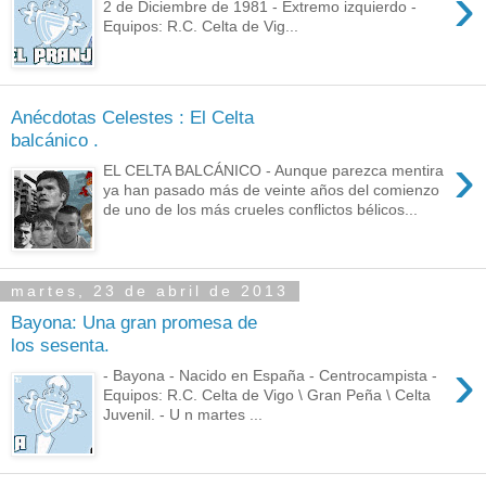
›
2 de Diciembre de 1981 - Extremo izquierdo -
Equipos: R.C. Celta de Vig...
Anécdotas Celestes : El Celta
balcánico .
›
EL CELTA BALCÁNICO - Aunque parezca mentira
ya han pasado más de veinte años del comienzo
de uno de los más crueles conflictos bélicos...
martes, 23 de abril de 2013
Bayona: Una gran promesa de
los sesenta.
›
- Bayona - Nacido en España - Centrocampista -
Equipos: R.C. Celta de Vigo \ Gran Peña \ Celta
Juvenil. - U n martes ...