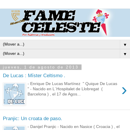
▼
▼
jueves, 1 de agosto de 2013
De Lucas : Míster Celtismo .
›
- Enrique De Lucas Martínez " Quique De Lucas
" - Nacido en L´Hospitalet de Llobregat (
Barcelona ) , el 17 de Agos...
Pranjic: Un croata de paso.
- Danijel Pranjic - Nacido en Nasice ( Croacia ) , el