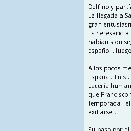
Delfino y partí
La llegada a S
gran entusiasm
Es necesario a
habían sido se
español , lueg
A los pocos mes
España . En su
cacería humana
que Francisco
temporada , el 
exiliarse .
Su paso por el