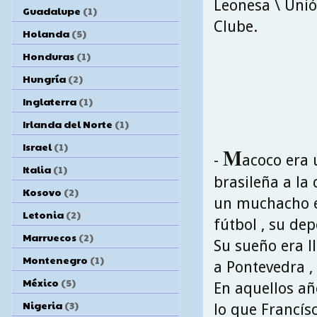
Leonesa \ Unió
Guadalupe
(1)
Clube.
Holanda
(5)
Honduras
(1)
Hungría
(2)
Inglaterra
(1)
Irlanda del Norte
(1)
Israel
(1)
M
-
acoco era 
Italia
(1)
brasileña a la 
Kosovo
(2)
un muchacho e
Letonia
(2)
fútbol , su de
Marruecos
(2)
Su sueño era l
Montenegro
(1)
a Pontevedra ,
México
(5)
En aquellos añ
Nigeria
(3)
lo que Francís