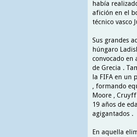
había realizad
afición en el b
técnico vasco 
Sus grandes ac
húngaro Ladisl
convocado en a
de Grecia . Ta
la FIFA en un 
, formando equ
Moore , Cruyff 
19 años de eda
agigantados .
En aquella eli