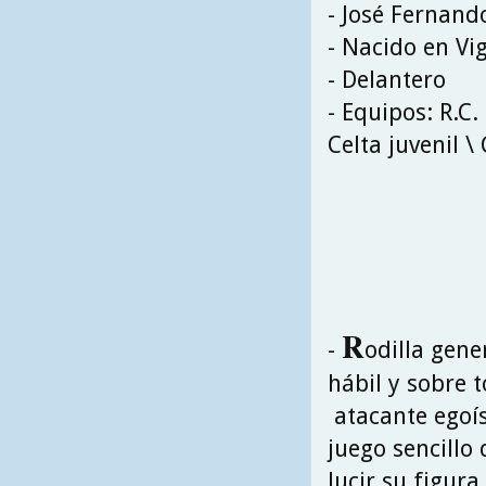
- José Fernand
- Nacido en Vi
- Delantero
- Equipos: R.C.
Celta juvenil \
R
-
odilla gene
hábil y sobre 
atacante egoíst
juego sencillo
lucir su figur