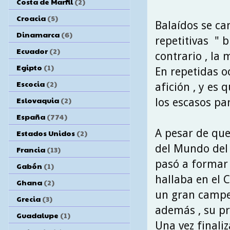
Costa de Marfil
(2)
Croacia
(5)
Balaídos se ca
Dinamarca
(6)
repetitivas " b
Ecuador
(2)
contrario , la 
Egipto
(1)
En repetidas o
Escocia
(2)
afición , y es
Eslovaquia
(2)
los escasos pa
España
(774)
A pesar de que
Estados Unidos
(2)
del Mundo del 
Francia
(13)
pasó a formar 
Gabón
(1)
hallaba en el C
Ghana
(2)
un gran campeo
Grecia
(3)
además , su pr
Guadalupe
(1)
Una vez finaliz