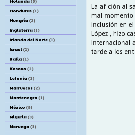
Holanda
(5)
La afición al s
Honduras
(1)
mal momento qu
Hungría
(2)
inclusión en el
Inglaterra
(1)
López , hizo c
Irlanda del Norte
(1)
internacional 
Israel
(1)
tarde a los en
Italia
(1)
Kosovo
(2)
Letonia
(2)
Marruecos
(2)
Montenegro
(1)
México
(5)
Nigeria
(3)
Noruega
(3)