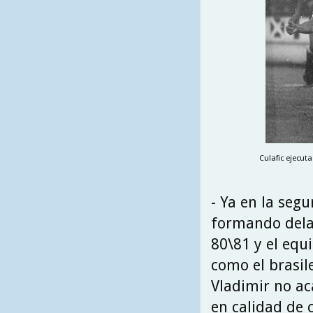
Culafic ejecuta
- Ya en la segu
formando delan
80\81 y el eq
como el brasil
Vladimir no ac
en calidad de 