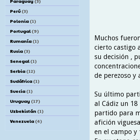
Paraguay
(3)
Perú
(3)
Polonia
(1)
Portugal
(9)
Muchos fueron 
Rumanía
(1)
cierto castigo 
Rusia
(3)
su decisión , 
Senegal
(1)
concentracion
Serbia
(12)
de perezoso y a
Sudáfrica
(1)
Suecia
(1)
Su último part
Uruguay
(17)
al Cádiz un 18
Uzbekistán
(1)
partido para m
Venezuela
(4)
afición viguesa
en el campo y 