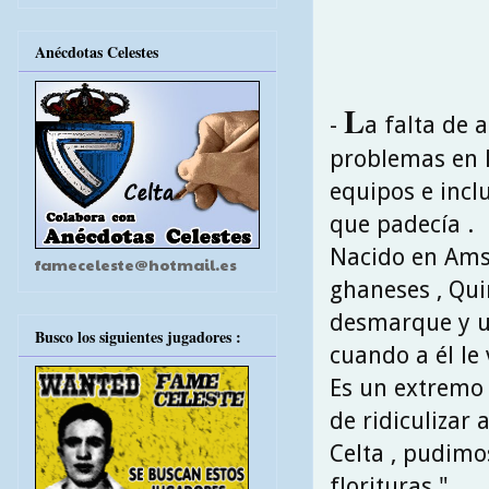
Anécdotas Celestes
L
-
a falta de a
problemas en l
equipos e incl
que padecía .
Nacido en Amst
fameceleste@hotmail.es
ghaneses , Qui
desmarque y u
Busco los siguientes jugadores :
cuando a él le 
Es un extremo 
de ridiculizar 
Celta , pudimo
florituras " .