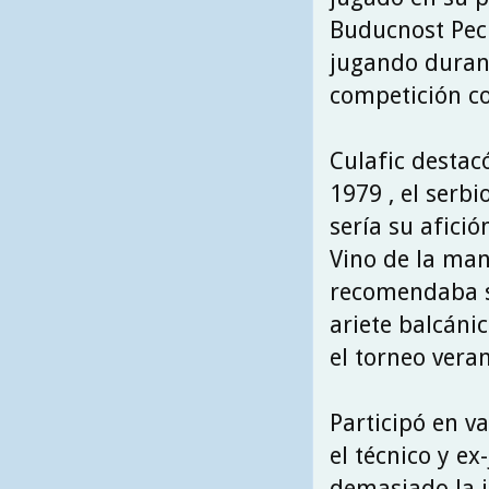
Buducnost Pec 
jugando duran
competición co
Culafic destac
1979 , el serb
sería su afición
Vino de la man
recomendaba su
ariete balcáni
el torneo vera
Participó en 
el técnico y ex
demasiado la i