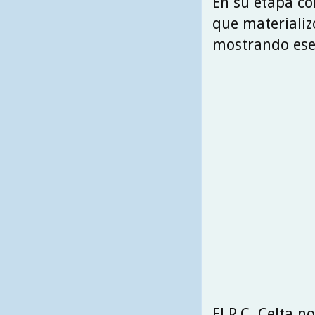
En su etapa co
que materializó
mostrando ese
El R.C. Celta n