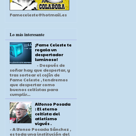
Fameceleste@hotmail.es
Lo más interesante
¡Fame Celeste te
regala un
despertador
luminoso!
- Después de
soñar hay que despertar, y
tras sortear el cojín de
Fame Celeste , tendremos
que despertar como
buenos celtistas para
cumplir...
Alfonso Posada
: El eterno
celtista del
atletismo
vigués .
- A lfonso Posada Sánchez ,
es toda una institución del