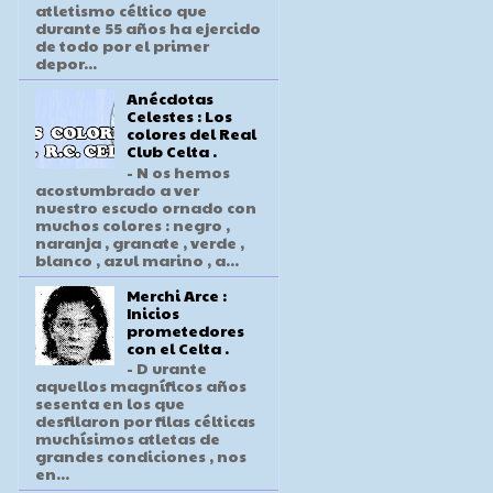
atletismo céltico que
durante 55 años ha ejercido
de todo por el primer
depor...
Anécdotas
Celestes : Los
colores del Real
Club Celta .
- N os hemos
acostumbrado a ver
nuestro escudo ornado con
muchos colores : negro ,
naranja , granate , verde ,
blanco , azul marino , a...
Merchi Arce :
Inicios
prometedores
con el Celta .
- D urante
aquellos magníficos años
sesenta en los que
desfilaron por filas célticas
muchísimos atletas de
grandes condiciones , nos
en...